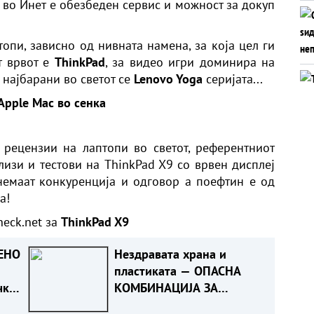
а во
Инет
е обезбеден сервис и можност за докуп
опи, зависно од нивната намена, за која цел ги
т врвот е
ThinkPad
, за видео игри доминира на
а најбарани во светот се
Lenovo Yoga
серијата...
Apple Mac во сенка
 рецензии на лаптопи во светот, референтниот
лизи и тестови на
ThinkPad X9
со врвен дисплеј
немаат конкуренција и одговор а поефтин е од
а!
heck.net
за
ThinkPad X9
ЕНО
Нездравата храна и
пластиката — ОПАСНА
чка
КОМБИНАЦИЈА ЗА
ЦРНИОТ ДРОБ