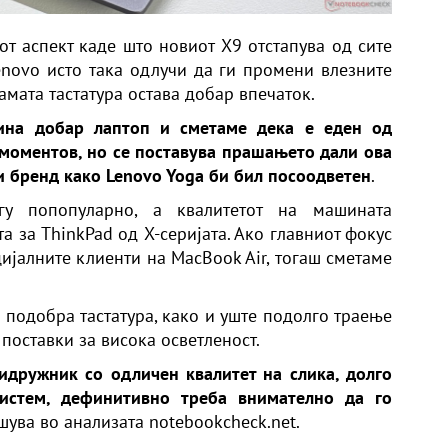
от аспект каде што новиот X9 отстапува од сите
enovo исто така одлучи да ги промени влезните
амата тастатура остава добар впечаток.
тина добар лаптоп и сметаме дека е еден од
 моментов, но се поставува прашањето дали ова
и бренд како Lenovo Yoga би бил посоодветен
.
у попопуларно, а квалитетот на машината
 за ThinkPad од X-серијата. Ако главниот фокус
ијалните клиенти на MacBook Air, тогаш сметаме
 подобра тастатура, како и уште подолго траење
 поставки за висока осветленост.
идружник со одличен квалитет на слика, долго
истем, дефинитивно треба внимателно да го
ишува во анализата
notebookcheck.net.