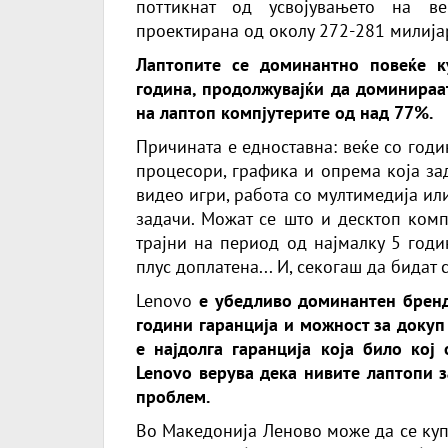
поттикнат од усвојувањето на ве
проектирана од околу 272-281 милија
Лаптопите се доминантно повеќе к
година, продолжувајќи да доминираат
на лаптоп компјутерите од над 77%.
Причината е едноставна: веќе со годи
процесори, графика и опрема која за
видео игри, работа со мултимедија и
задачи. Можат се што и десктоп комп
трајни на период од најмалку 5 годи
плус доплатена... И, секогаш да бидат с
Lenovo
е убедливо доминантен бренд 
години гаранција и можност за докуп
е најдолга гаранција која било кој 
Lenovo верува дека нивите лаптопи з
проблем.
Во Македонија Леново може да се ку