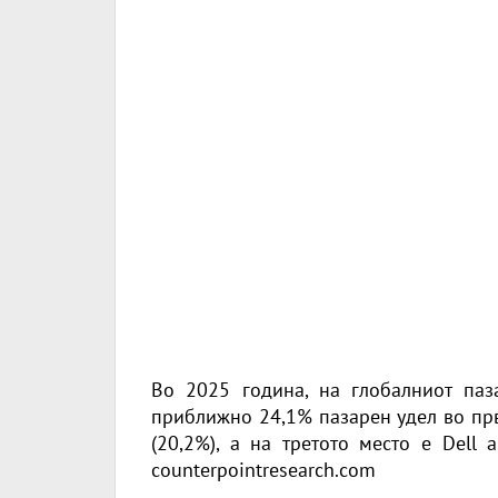
Во 2025 година, на глобалниот паз
приближно 24,1% пазарен удел во прв
(20,2%), а на третото место е Dell 
counterpointresearch.com