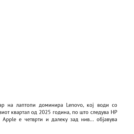
ар на лаптопи доминира Lenovo, кој води со
иот квартал од 2025 година, по што следува HP
а Apple е четврти и далеку зад нив... објавува