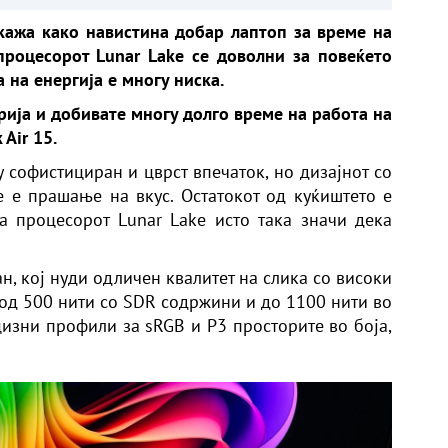
кажа како навистина добар лаптоп за време на
роцесорот Lunar Lake се доволни за повеќето
 на енергија е многу ниска.
рија и добивате многу долго време на работа на
Air 15.
 софистициран и цврст впечаток, но дизајнот со
 е прашање на вкус. Остатокот од куќиштето е
а процесорот Lunar Lake исто така значи дека
н, кој нуди одличен квалитет на слика со високи
 од 500 нити со SDR содржини и до 1100 нити во
изни профили за sRGB и P3 просторите во боја,