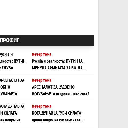
ПРОФИЛ
Вечер тема
Русија и реалноста: ПУТИН ЈА
МЕНУВА АРМИЈАТА ЗА ВОЈНА
ШТО ОСТАНУВА БЕЗ ФРОНТ
Вечер тема
АРСЕНАЛОТ ЗА „УДОБНО
ВОЈУВАЊЕ“ е исцрпен - што сега?
Вечер тема
КОГА ДУНАВ ЈА ГУБИ СИЛАТА -
црвен аларм на системската
плоча од јужна Германија до