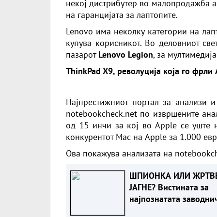
некој дистрибутер во малопродажба 
на гаранцијата за лаптопите.
Lenovo има неколку категoрии на лапт
купува корисникот. Во деловниот све
пазарот
Lenovo Legion
, за мултимедиј
ThinkPad X9, револуција која го фрли 
Најпрестижниот портал за анализи и
notebookcheck.net по извршените ана
од 15 инчи за кој во Apple се уште 
конкурентот Mac на Apple за 1.000 евр
Ова покажува анализата на
notebookc
ШПИОНКА ИЛИ ЖРТВ
ЈАГНЕ? Вистината за
најпознатата заводни
во историјата