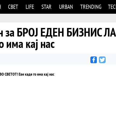
Н
СВЕТ
LIFE
STAR
URBAN
TRENDING
TE
ан за БРОЈ ЕДЕН БИЗНИС Л
о има кај нас