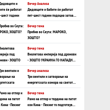
Вечер Анализа
Црното Море...
Дедовците и бабите ќе работат
пет-шест години подоцна затоа
што НЕМААТ ВНУЦИ ДА ГИ
Вечер тема
ЗАМЕНАТ
Пробив во Сеута: МАРОКО,
ЗОШТО?
Вечер тема
Виолетова империја под дронови
- ЗОШТО УКРАИНА ГО НАПАДНА
РУСКИОТ WILDBERRIES
Вечер анализа
Три вентили и затворање на
енергетската комора на светот:
Нападот во Суец најавува
Вечер тема
глобален енергетски инфаркт?
Рамо на отпор и тврдина на патот
кон Кина - Пекинг го подготвува