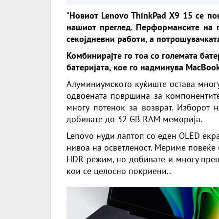
“
Новиот Lenovo ThinkPad X9 15 се по
нашиот преглед. Перформансите на п
секојдневни работи, а потрошувачката
Комбинирајте го тоа со големата бате
батеријата, кое го надминува MacBook 
Алуминиумското куќиште остава многу
одвоената површина за компонентите
многу потенок за возврат. Изборот н
добивате до 32 GB RAM меморија.
Lenovo нуди лаптоп со еден OLED екра
нивоа на осветленост. Мериме повеќе
HDR режим, но добивате и многу прец
кои се целосно покриени..