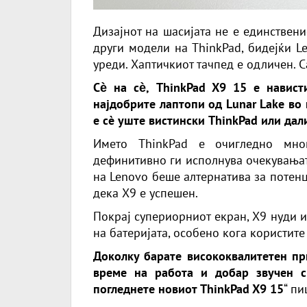
Дизајнот на шасијата не е единствени
други модели на ThinkPad, бидејќи L
уреди. Хаптичкиот тачпед е одличен. С
Сѐ на сѐ, ThinkPad X9 15 е навис
најдобрите лаптопи од Lunar Lake во
е сè уште вистински ThinkPad или дал
Името ThinkPad е очигледно мног
дефинитивно ги исполнува очекувањата
на Lenovo беше алтернатива за потенц
дека X9 е успешен.
Покрај супериорниот екран, X9 нуди и
на батеријата, особено кога користите
Доколку барате висококвалитетен пр
време на работа и добар звучен с
погледнете новиот ThinkPad X9 15
“ п