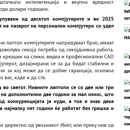
штачката интелигенција и вкупна вредност
рди долари годишно.
упувани од десктоп компјутерите и во 2025
 на пазарот на персонални компјутери со удел
ни лаптоп компјутерите напредуваат брзо, имаат
доволува секоја потреба од секојдневна работа,
ли креации на слики, видеа и професионални CAD
јутерот, дизајнирани се за да бидат стабилни и
ни за кој може да се добие гаранција, основна
о вас, каде и да сте.
во светот. Нивните лаптопи се со две или три
 на дополнителни две години за мал износ, што
од конкуренцијата ја нуди, а тоа е знак дека
а најмалку пет години ќе работат без грешка и
пи директно од увозникот
Инет
, или преку нив од