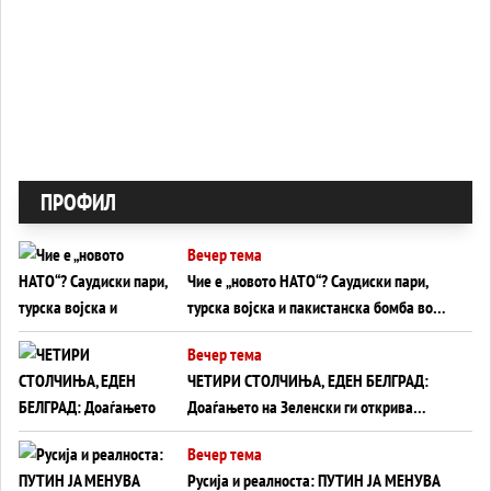
ПРОФИЛ
Вечер тема
Чие е „новото НАТО“? Саудиски пари,
турска војска и пакистанска бомба во
служба на Америка - или ќе стане
Вечер тема
сувишна?
ЧЕТИРИ СТОЛЧИЊА, ЕДЕН БЕЛГРАД:
Доаѓањето на Зеленски ги открива
тајните на политиката на балансирање
Вечер тема
на Вучиќ
Русија и реалноста: ПУТИН ЈА МЕНУВА