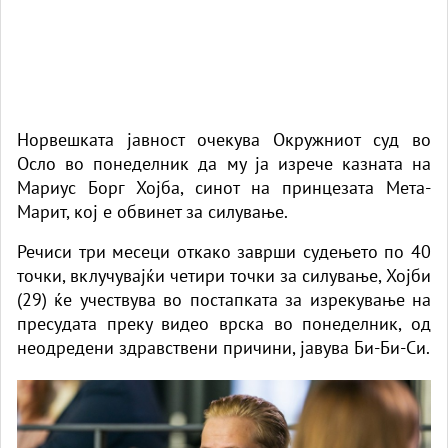
Норвешката јавност очекува Окружниот суд во
Осло во понеделник да му ја изрече казната на
Мариус Борг Хојба, синот на принцезата Мета-
Марит, кој е обвинет за силување.
Речиси три месеци откако заврши судењето по 40
точки, вклучувајќи четири точки за силување, Хојби
(29) ќе учествува во постапката за изрекување на
пресудата преку видео врска во понеделник, од
неодредени здравствени причини, јавува Би-Би-Си.