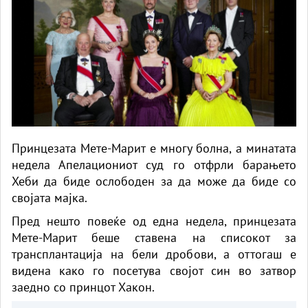
Принцезата Мете-Марит е многу болна, а минатата
недела Апелациониот суд го отфрли барањето
Хеби да биде ослободен за да може да биде со
својата мајка.
Пред нешто повеќе од една недела, принцезата
Мете-Марит беше ставена на списокот за
трансплантација на бели дробови, а оттогаш е
видена како го посетува својот син во затвор
заедно со принцот Хакон.