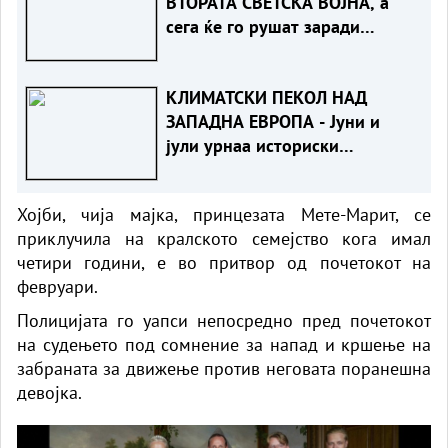
ВТОРАТА СВЕТСКА ВОЈНА, а
сега ќе го рушат заради
зелена енергија
КЛИМАТСКИ ПЕКОЛ НАД
ЗАПАДНА ЕВРОПА - Јуни и
јули урнаа историски
температурен рекорд
Хојби, чија мајка, принцезата Мете-Марит, се
приклучила на кралското семејство кога имал
четири години, е во притвор од почетокот на
февруари.
Полицијата го уапси непосредно пред почетокот
на судењето под сомнение за напад и кршење на
забраната за движење против неговата поранешна
девојка.