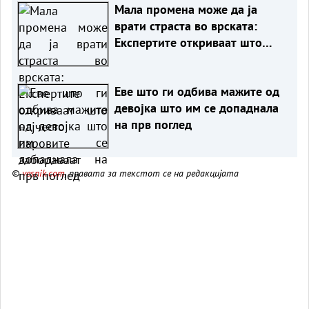
Мала промена може да ја
врати страста во врската:
Експертите откриваат што
најчесто паровите забораваат
Еве што ги одбива мажите од
девојка што им се допаднала
на прв поглед
©
vesnik.com
, правата за текстот се на редакцијата