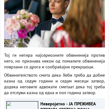
Тој ги негира најсериозните обвиненија против
него, но признава некои од помалите обвиненија
поврзани со дрога и сообраќајни прекршоци.
Обвинителството смета дека Хеби треба да добие
казна од седум години и седум месеци затвор,
додека неговите адвокати сметаат дека тој треба
да отслужи казна од една и пол година затвор.
Неверојатно - ЈА ПРЕЖИВЕА