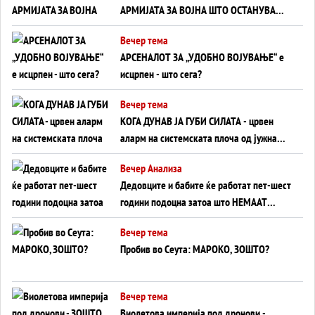
АРМИЈАТА ЗА ВОЈНА ШТО ОСТАНУВА
БЕЗ ФРОНТ
Вечер тема
АРСЕНАЛОТ ЗА „УДОБНО ВОЈУВАЊЕ“ е
исцрпен - што сега?
Вечер тема
КОГА ДУНАВ ЈА ГУБИ СИЛАТА - црвен
аларм на системската плоча од јужна
Германија до Црното Море...
Вечер Анализа
Дедовците и бабите ќе работат пет-шест
години подоцна затоа што НЕМААТ
ВНУЦИ ДА ГИ ЗАМЕНАТ
Вечер тема
Пробив во Сеута: МАРОКО, ЗОШТО?
Вечер тема
Виолетова империја под дронови -