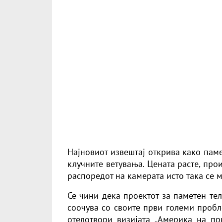
Најновиот извештај открива како пам
клучните ветувања. Цената расте, про
распоредот на камерата исто така се м
Се чини дека проектот за паметен те
соочува со своите први големи пробл
отелотвори визијата „Америка на пр