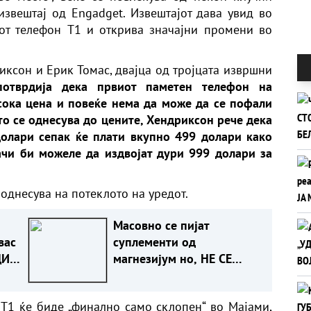
извештај од Engadget. Извештајот дава увид во
от телефон T1 и открива значајни промени во
иксон и Ерик Томас, двајца од тројцата извршни
потврдија дека првиот паметен телефон на
сока цена и повеќе нема да може да се пофали
то се однесува до цените, Хендриксон рече дека
долари сепак ќе плати вкупно 499 долари како
ачи би можеле да издвојат дури 999 долари за
 однесува на потеклото на уредот.
Масовно се пијат
вас
суплементи од
ДИ!
магнезијум но, НЕ СЕ
СИТЕ ИСТИ И ЗА ИСТА
НАМЕНА - КОЈ Е ЗА ВАС?!
T1 ќе биде „финално само склопен“ во Мајами,