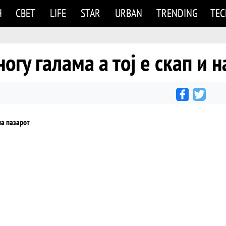
Н
СВЕТ
LIFE
STAR
URBAN
TRENDING
TE
огу галама а тој е скап и н