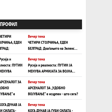
ПРОФИЛ
Вечер тема
ЧЕТИРИ СТОЛЧИЊА, ЕДЕН
БЕЛГРАД: Доаѓањето на Зеленски
ги открива тајните на политиката
Вечер тема
на балансирање на Вучиќ
Русија и реалноста: ПУТИН ЈА
МЕНУВА АРМИЈАТА ЗА ВОЈНА
ШТО ОСТАНУВА БЕЗ ФРОНТ
Вечер тема
АРСЕНАЛОТ ЗА „УДОБНО
ВОЈУВАЊЕ“ е исцрпен - што сега?
Вечер тема
КОГА ДУНАВ ЈА ГУБИ СИЛАТА -