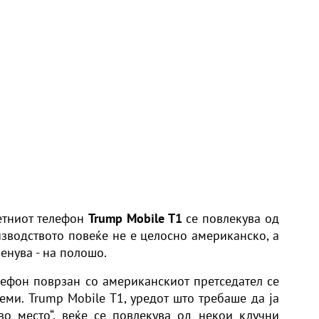
етниот телефон
Trump Mobile T1
се повлекува од
изводството повеќе не е целосно американско, а
енува - на полошо.
лефон поврзан со американскиот претседател се
еми. Trump Mobile T1, уредот што требаше да ја
во место“, веќе се повлекува од некои клучни