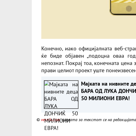
Конечно, иако официјалната веб-стра
ќе биде објавен „подоцна оваа год
непознат. Покрај тоа, конечната цена 
прави целиот проект уште понеизвесен
Мајката на нивните д
БАРА ОД ЛУКА ДОНЧ
50 МИЛИОНИ ЕВРА!
©
vesnik.com
, правата за текстот се на редакцијат