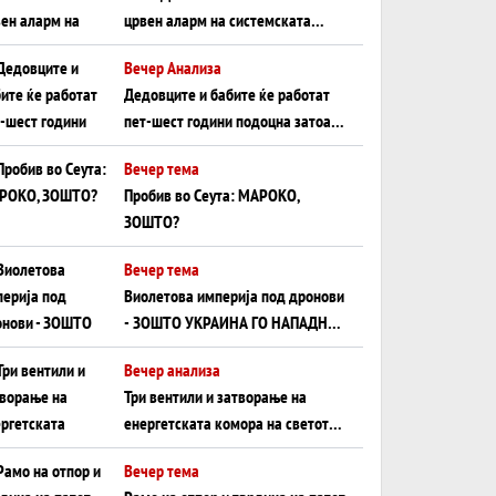
црвен аларм на системската
плоча од јужна Германија до
Вечер Анализа
Црното Море...
Дедовците и бабите ќе работат
пет-шест години подоцна затоа
што НЕМААТ ВНУЦИ ДА ГИ
Вечер тема
ЗАМЕНАТ
Пробив во Сеута: МАРОКО,
ЗОШТО?
Вечер тема
Виолетова империја под дронови
- ЗОШТО УКРАИНА ГО НАПАДНА
РУСКИОТ WILDBERRIES
Вечер анализа
Три вентили и затворање на
енергетската комора на светот:
Нападот во Суец најавува
Вечер тема
глобален енергетски инфаркт?