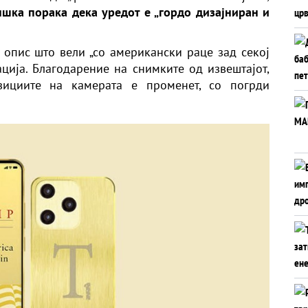
шка порака дека уредот е „гордо дизајниран и
а опис што вели „со американски раце зад секој
ација. Благодарение на снимките од извештајот,
зициите на камерата е променет, со погрди