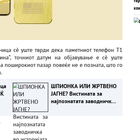
ница сè уште тврди дека паметниот телефон T1
ина“, точниот датум на објавување е сè уште
за поширокиот пазар повеќе не е позната, што го
.
еца
ШПИОНКА ИЛИ ЖРТВЕНО
ИЌ
ЈАГНЕ? Вистината за
најпознатата заводничка
во историјата
а