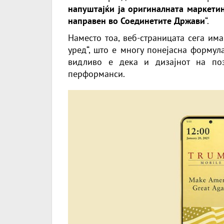
напуштајќи ја оригиналната маркетин
направен во Соединетите Држави
“.
Наместо тоа, веб-страницата сега им
уред“, што е многу понејасна формул
видливо е дека и дизајнот на по
перформанси.