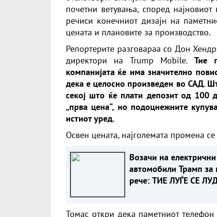
почетни ветувања, според најновиот 
речиси конечниот дизајн на паметни
цената и плановите за производство.
Репортерите разговараа со Дон Хендр
директори на Trump Mobile.
Тие 
компанијата ќе има значително пови
дека е целосно произведен во САД. Ш
секој што ќе плати депозит од 100 
„прва цена“, но подоцнежните купув
истиот уред.
Освен цената, најголемата промена се
Возачи на електрични
автомобили Трамп за 
рече: ТИЕ ЛУЃЕ СЕ ЛУ
А еве зошто
Томас откри дека паметниот телефон 