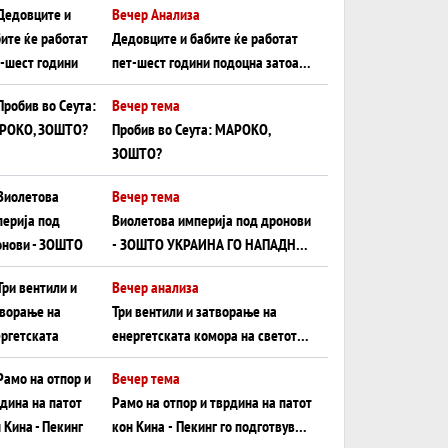
Вечер Анализа
Црното Море...
Дедовците и бабите ќе работат
пет-шест години подоцна затоа
што НЕМААТ ВНУЦИ ДА ГИ
Вечер тема
ЗАМЕНАТ
Пробив во Сеута: МАРОКО,
ЗОШТО?
Вечер тема
Виолетова империја под дронови
- ЗОШТО УКРАИНА ГО НАПАДНА
РУСКИОТ WILDBERRIES
Вечер анализа
Три вентили и затворање на
енергетската комора на светот:
Нападот во Суец најавува
Вечер тема
глобален енергетски инфаркт?
Рамо на отпор и тврдина на патот
кон Кина - Пекинг го подготвува