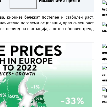
а
Намалените акцизи и
ДДВ го сочуваа
стандардот на граѓаните
ва, кириите бележат постепен и стабилен раст,
значително поголеми осцилации, прво силен раст
ок период на стагнација, а потоа обновен тренд