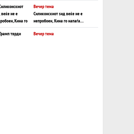
Иран за американска копнена
Вечер тема
инвазија
Силиконскиот ѕид веќе не е
непробоен, Кина го напаѓа
последниот голем монопол на
Вечер тема
Западот?
Трамп тврди дека повторно
„разговара“ со Иран - ваквите
моменти се поопасни од
Вечер тема
отворените закани
ДЛАБОКО УДОЛУ:
Сметководствените трикови што
го соборија ЕНРОН ги
Вечер тема
применуваат гигантите за ВИ
АТОМСКО ДОМИНО НА
БЛИСКИОТ ИСТОК
Вечер тема
ОД ШАХЕД ДО СВЕТСКА ВОЈНА?
Обвинувањето кон Русија го