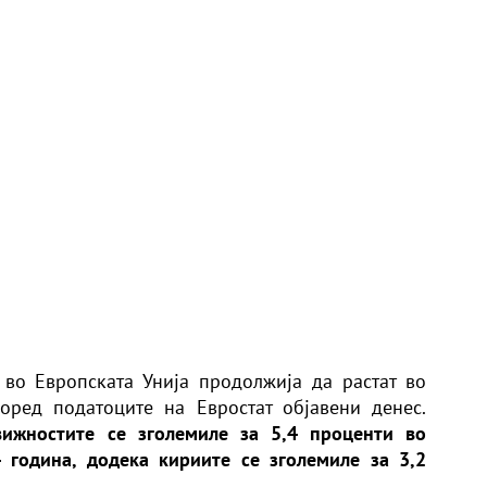
во Европската Унија продолжија да растат во
оред податоците на Евростат објавени денес.
вижностите се зголемиле за 5,4 проценти во
 година, додека кириите се зголемиле за 3,2