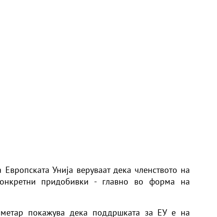
а Европската Унија веруваат дека членството на
конкретни придобивки - главно во форма на
ометар
покажува дека поддршката за ЕУ ​​е на