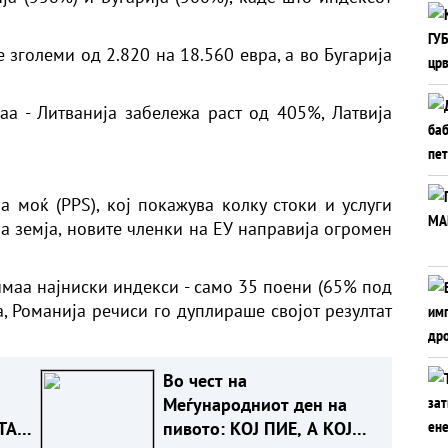
 зголеми од 2.820 на 18.560 евра, а во Бугарија
наа - Литванија забележа раст од 405%, Латвија
 моќ (PPS), кој покажува колку стоки и услуги
ја земја, новите членки на ЕУ направија огромен
имаа најниски индекси - само 35 поени (65% под
, Романија речиси го дуплираше својот резултат
Во чест на
Меѓународниот ден на
ТА
пивото: КОЈ ПИЕ, А КОЈ