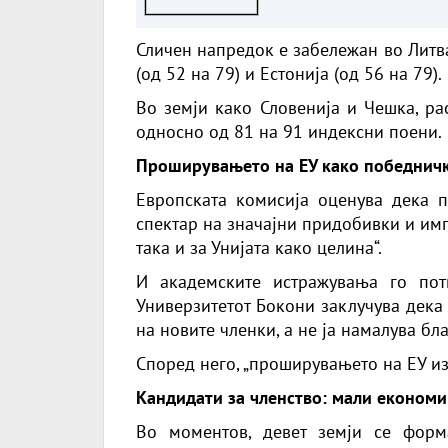
за даноци заедно со
други 40 држави
Сличен напредок е забележан во Литван
(од 52 на 79) и Естонија (од 56 на 79).
Во земји како Словенија и Чешка, ра
односно од 81 на 91 индексни поени.
Проширувањето на ЕУ како победнич
Европската комисија оценува дека 
спектар на значајни придобивки и имп
така и за Унијата како целина“.
И академските истражувања го пот
Универзитетот Бокони заклучува дека
на новите членки, а не ја намалува бла
Според него, „проширувањето на ЕУ изг
Кандидати за членство: мали економи
Во моментов, девет земји се форм