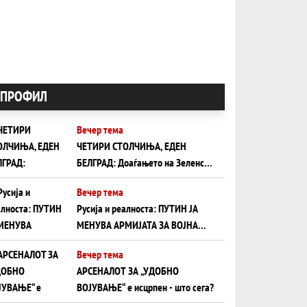
ПРОФИЛ
Вечер тема
ЧЕТИРИ СТОЛЧИЊА, ЕДЕН
БЕЛГРАД: Доаѓањето на Зеленски
ги открива тајните на политиката
Вечер тема
на балансирање на Вучиќ
Русија и реалноста: ПУТИН ЈА
МЕНУВА АРМИЈАТА ЗА ВОЈНА
ШТО ОСТАНУВА БЕЗ ФРОНТ
Вечер тема
АРСЕНАЛОТ ЗА „УДОБНО
ВОЈУВАЊЕ“ е исцрпен - што сега?