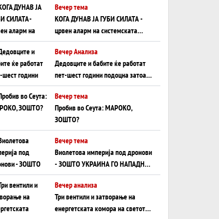
Вечер тема
КОГА ДУНАВ ЈА ГУБИ СИЛАТА -
црвен аларм на системската
плоча од јужна Германија до
Вечер Анализа
Црното Море...
Дедовците и бабите ќе работат
пет-шест години подоцна затоа
што НЕМААТ ВНУЦИ ДА ГИ
Вечер тема
ЗАМЕНАТ
Пробив во Сеута: МАРОКО,
ЗОШТО?
Вечер тема
Виолетова империја под дронови
- ЗОШТО УКРАИНА ГО НАПАДНА
РУСКИОТ WILDBERRIES
Вечер анализа
Три вентили и затворање на
енергетската комора на светот: