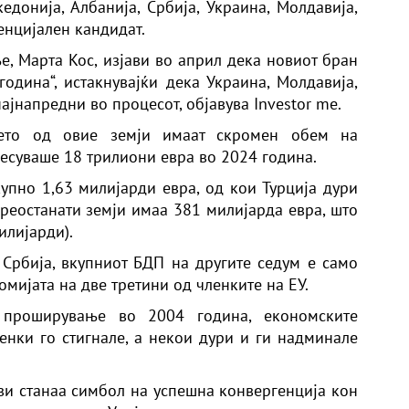
едонија, Албанија, Србија, Украина, Молдавија,
тенцијален кандидат.
, Марта Кос, изјави во април дека новиот бран
одина“, истакнувајќи дека Украина, Молдавија,
ајнапредни во процесот, објавува Investor me.
ќето од овие земји имаат скромен обем на
несуваше 18 трилиони евра во 2024 година.
купно 1,63 милијарди евра, од кои Турција дури
 преостанати земји имаа 381 милијарда евра, што
илијарди).
и Србија, вкупниот БДП на другите седум е само
омијата на две третини од членките на ЕУ.
 проширување во 2004 година, економските
енки го стигнале, а некои дури и ги надминале
ави станаа симбол на успешна конвергенција кон