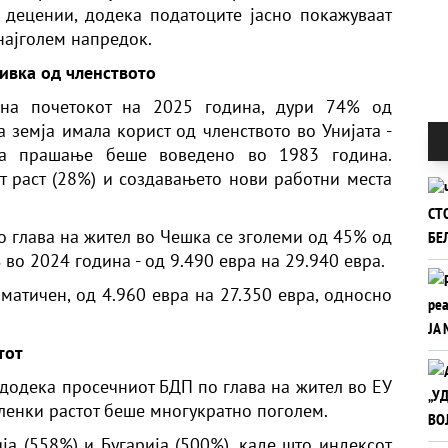
 децении, додека податоците јасно покажуваат
најголем напредок.
ивка од членството
 на почетокот на 2025 година, дури 74% од
а земја имала корист од членството во Унијата -
ва прашање беше воведено во 1983 година.
 раст (28%) и создавањето нови работни места
о глава на жител во Чешка се зголеми од 45% од
во 2024 година - од 9.490 евра на 29.940 евра.
матичен, од 4.960 евра на 27.350 евра, односно
тот
 додека просечниот БДП по глава на жител во ЕУ
членки растот беше многукратно поголем.
ја (558%) и Бугарија (500%), каде што индексот