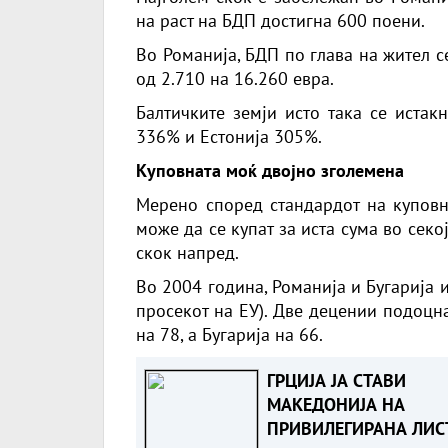
на раст на БДП достигна 600 поени.
Во Романија, БДП по глава на жител се
од 2.710 на 16.260 евра.
Балтичките земји исто така се истак
336% и Естонија 305%.
Куповната моќ двојно зголемена
Мерено според стандардот на куповна
може да се купат за иста сума во секо
скок напред.
Во 2004 година, Романија и Бугарија 
просекот на ЕУ). Две децении подоцна
на 78, а Бугарија на 66.
ГРЦИЈА ЈА СТАВИ
МАКЕДОНИЈА НА
ПРИВИЛЕГИРАНА ЛИС