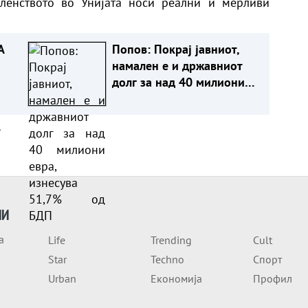
членството во Унијата носи реални и мерливи
А
Попов: Покрај јавниот,
намален е и државниот
долг за над 40 милиони
евра, изнесува 51,7% од
БДП
а
ИИ
а
Life
Trending
Cult
Star
Techno
Спорт
Urban
Економија
Профил