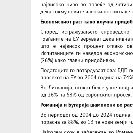
највисоко ниво во повеќе од четири
дека токму новите членки постигнале 
Економскиот раст како клучна придоб
Според истражувањето спроведено
граѓаните на ЕУ веруваат дека нивнат
што е највисок процент откако о
Испитаниците ги наведоа економскиот
(26%) како главни придобивки.
Податоците го потврдуваат ова: БДП п
просекот на ЕУ во 2004 година на 74% 
Во Литванија, скокот беше уште подра
од 26% на 68% од европскиот просек.
Романија и Бугарија шампиони во рас
Во периодот од 2004 до 2024 година,
порасна за 88%, во 13-те нови земји-
Најголем скок е забележан во Романи