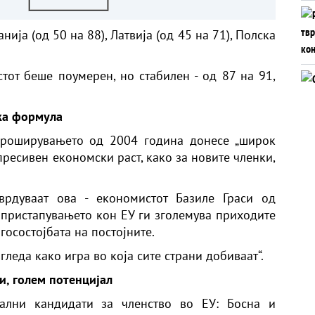
ИЗВЕЗУВА НАЈМНОГУ
ПИВО ВО ЕВРОПСКАТА
ија (од 50 на 88), Латвија (од 45 на 71), Полска
УНИЈА?
стот беше поумерен, но стабилен - од 87 на 91,
ка формула
проширувањето од 2004 година донесе „широк
ресивен економски раст, како за новите членки,
врдуваат ова - економистот Базиле Граси од
 пристапувањето кон ЕУ ги зголемува приходите
госостојбата на постојните.
леда како игра во која сите страни добиваат“.
и, голем потенцијал
ални кандидати за членство во ЕУ: Босна и