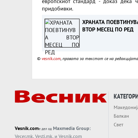
европскиот стандард - доказ дека 
придобивки.
ХРАНАТА ПОЕВТИНУВ
ВТОР МЕСЕЦ ПО РЕД
©
vesnik.com
, правата за текстот се на редакцијат
КАТЕГОР
Македониј
Балкан
Свет
Vesnik.com
Maxmedia Group:
е дел од
Vecer.mk
,
Vesti.mk
, и
Vesnik.com