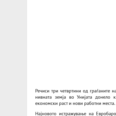
Речиси три четвртини од граѓаните н
нивната земја во Унијата донело 
економски раст и нови работни места.
Најновото истражување на
Евробар