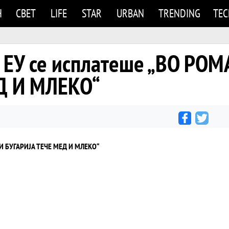
Н
СВЕТ
LIFE
STAR
URBAN
TRENDING
TE
 ЕУ се исплатеше „ВО РОМ
Д И МЛЕКО“