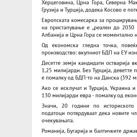
Херцеговина, Црна Гора, Северна Мак
Грузија и Турција, додека Косово е по
Европската комесарка за проширување
на пристапување е „реален до 2030 г
Албанија и Црна Гора се моментално н
Од економска гледна точка, пове
производство: вкупниот БДП на ЕУ из
Десетте земји кандидати остварија в
1,25 милијарди. Без Турција, деветте
е помалку од БДП-то на Данска (392 м
Ако се исклучат и Турција, Украина 
130 милијарди евра - помалку од екон
Значи, 20 години по историското
податоци потврдуваат дека новите чл
очекувањата.
Романија, Бугарија и балтичките држ