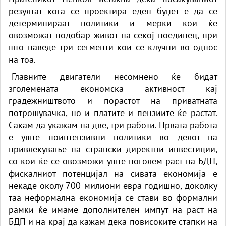
резултат кога се проектира еден буџет е да се
детерминираат политики и мерки кои ќе
овозможат подобар живот на секој поединец, при
што наведе три сегменти кои се клучни во однос
на тоа.
-Главните двигатели несомнено ќе бидат
зголемената економска активност кај
градежништвото и порастот на приватната
потрошувачка, но и платите и пензиите ќе растат.
Сакам да укажам на две, три работи. Првата работа
е уште поинтензивни политики во делот на
привлекување на странски директни инвестиции,
со кои ќе се овозможи уште поголем раст на БДП,
фискалниот потенцијал на сивата економија е
некаде околу 700 милиони евра годишно, доколку
таа неформална економија се стави во формални
рамки ќе имаме дополнителен импут на раст на
БДП и на крај да кажам дека повисоките стапки на