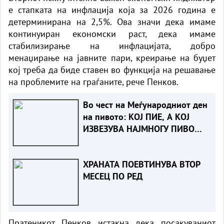
е стапката на инфлација која за 2026 година е
детерминирана на 2,5%. Ова значи дека имаме
континуиран економски раст, дека имаме
стабилизирање на инфлацијата, добро
менаџирање на јавните пари, креирање на буџет
кој треба да биде ставен во функција на решавање
на проблемите на граѓаните, рече Пенков.
Во чест на Меѓународниот ден
на пивото: КОЈ ПИЕ, А КОЈ
ИЗВЕЗУВА НАЈМНОГУ ПИВО
ВО ЕВРОПСКАТА УНИЈА?
ХРАНАТА ПОЕВТИНУВА ВТОР
МЕСЕЦ ПО РЕД
Пратеникот Пенков истакна дека посакуваниот