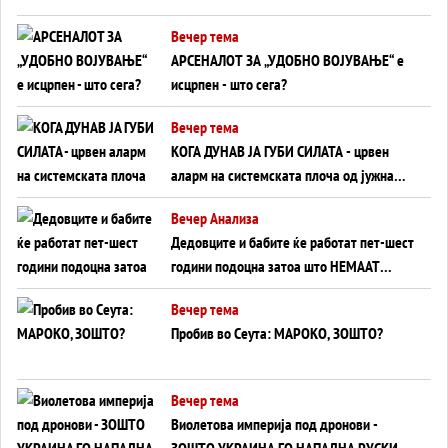
БЕЗ ФРОНТ
Вечер тема
АРСЕНАЛОТ ЗА „УДОБНО ВОЈУВАЊЕ“ е
исцрпен - што сега?
Вечер тема
КОГА ДУНАВ ЈА ГУБИ СИЛАТА - црвен
аларм на системската плоча од јужна
Германија до Црното Море...
Вечер Анализа
Дедовците и бабите ќе работат пет-шест
години подоцна затоа што НЕМААТ
ВНУЦИ ДА ГИ ЗАМЕНАТ
Вечер тема
Пробив во Сеута: МАРОКО, ЗОШТО?
Вечер тема
Виолетова империја под дронови -
ЗОШТО УКРАИНА ГО НАПАДНА РУСКИОТ