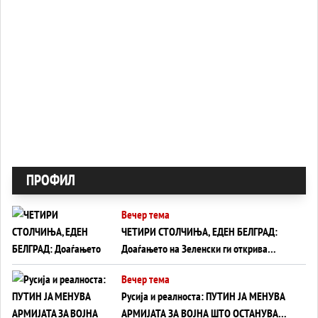
ПРОФИЛ
Вечер тема
ЧЕТИРИ СТОЛЧИЊА, ЕДЕН БЕЛГРАД:
Доаѓањето на Зеленски ги открива
тајните на политиката на балансирање
Вечер тема
на Вучиќ
Русија и реалноста: ПУТИН ЈА МЕНУВА
АРМИЈАТА ЗА ВОЈНА ШТО ОСТАНУВА