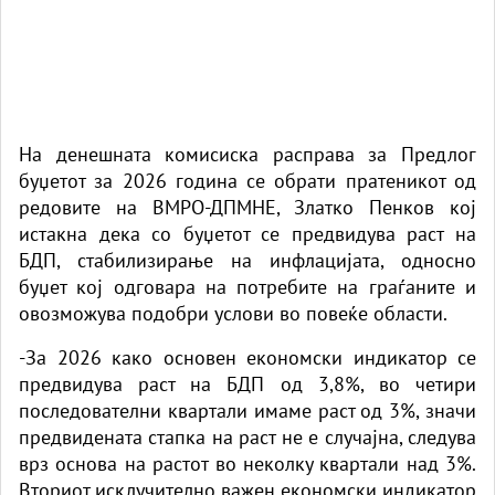
На денешната комисиска расправа за Предлог
буџетот за 2026 година се обрати пратеникот од
редовите на ВМРО-ДПМНЕ, Златко Пенков кој
истакна дека со буџетот се предвидува раст на
БДП, стабилизирање на инфлацијата, односно
буџет кој одговара на потребите на граѓаните и
овозможува подобри услови во повеќе области.
-За 2026 како основен економски индикатор се
предвидува раст на БДП од 3,8%, во четири
последователни квартали имаме раст од 3%, значи
предвидената стапка на раст не е случајна, следува
врз основа на растот во неколку квартали над 3%.
Вториот исклучително важен економски индикатор