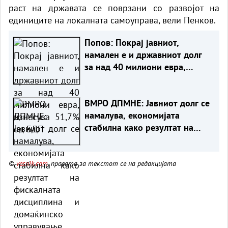
раст на државата се поврзани со развојот на
единиците на локалната самоуправа, вели Пенков.
Попов: Покрај јавниот,
намален е и државниот долг
за над 40 милиони евра,
изнесува 51,7% од БДП
ВМРО ДПМНЕ: Јавниот долг се
намалува, економијата
стабилна како резултат на
фискалната дисциплина и
домаќинско управување
©
vesnik.com
, правата за текстот се на редакцијата