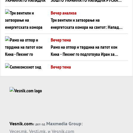
WILDBERRIES
Вечер анализа
Три вентили и затворање на
енергетската комора на светот: Нападот
во Суец најавува глобален енергетски
Вечер тема
инфаркт?
Рамо на отпор и тврдина на патот кон
Кина - Пекинг го подготвува Иран за
американска копнена инвазија
Вечер тема
Силиконскиот ѕид веќе не е непробоен,
Кина го напаѓа последниот голем
монопол на Западот?
Вечер тема
Трамп тврди дека повторно „разговара“
со Иран - ваквите моменти се поопасни
од отворените закани
Вечер тема
Vesnik.com
Maxmedia Group:
е дел од
ДЛАБОКО УДОЛУ: Сметководствените
Vecer.mk
,
Vesti.mk
, и
Vesnik.com