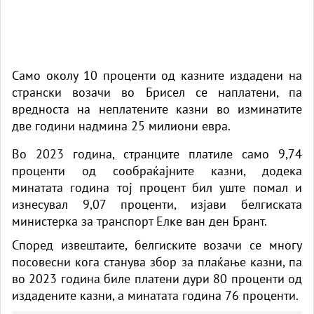
Само околу 10 проценти од казните издадени на
странски возачи во Брисел се наплатени, па
вредноста на неплатените казни во изминатите
две години надмина 25 милиони евра.
Во 2023 година, странците платиле само 9,74
проценти од сообраќајните казни, додека
минатата година тој процент бил уште помал и
изнесувал 9,07 проценти, изјави белгиската
министерка за транспорт Елке ван ден Брант.
Според извештаите, белгиските возачи се многу
посовесни кога станува збор за плаќање казни, па
во 2023 година биле платени дури 80 проценти од
издадените казни, а минатата година 76 проценти.