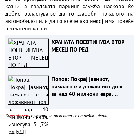
казни, а градската паркинг служба наскоро ќе
добие овластување да го „зароби“ тркалото на
автомобилот или да го влече ако некој има повеќе
неплатени казни.
ХРАНАТА ПОЕВТИНУВА ВТОР
МЕСЕЦ ПО РЕД
Попов: Покрај јавниот,
намален е и државниот долг
за над 40 милиони евра,
изнесува 51,7% од БДП
©
vesnik.com
, правата за текстот се на редакцијата