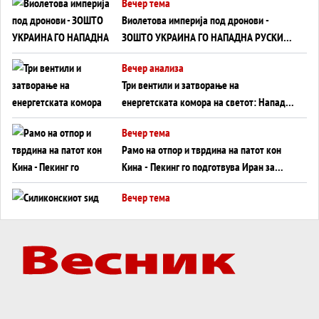
Вечер тема
Виолетова империја под дронови -
ЗОШТО УКРАИНА ГО НАПАДНА РУСКИОТ
WILDBERRIES
Вечер анализа
Три вентили и затворање на
енергетската комора на светот: Нападот
во Суец најавува глобален енергетски
Вечер тема
инфаркт?
Рамо на отпор и тврдина на патот кон
Кина - Пекинг го подготвува Иран за
американска копнена инвазија
Вечер тема
Силиконскиот ѕид веќе не е непробоен,
Кина го напаѓа последниот голем
монопол на Западот?
Вечер тема
Трамп тврди дека повторно „разговара“
со Иран - ваквите моменти се поопасни
од отворените закани