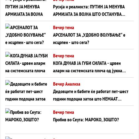
на Вучиќ
Русија и реалноста: ПУТИН ЈА МЕНУВА
АРМИЈАТА ЗА ВОЈНА ШТО ОСТАНУВА
БЕЗ ФРОНТ
Вечер тема
АРСЕНАЛОТ ЗА „УДОБНО ВОЈУВАЊЕ“ е
исцрпен - што сега?
Вечер тема
КОГА ДУНАВ ЈА ГУБИ СИЛАТА - црвен
аларм на системската плоча од јужна
Германија до Црното Море...
Вечер Анализа
Дедовците и бабите ќе работат пет-шест
години подоцна затоа што НЕМААТ
ВНУЦИ ДА ГИ ЗАМЕНАТ
Вечер тема
Пробив во Сеута: МАРОКО, ЗОШТО?