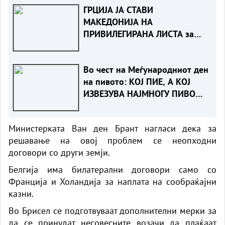
ГРЦИЈА ЈА СТАВИ
МАКЕДОНИЈА НА
ПРИВИЛЕГИРАНА ЛИСТА за
даноци заедно со други 40
држави
Во чест на Меѓународниот ден
на пивото: КОЈ ПИЕ, А КОЈ
ИЗВЕЗУВА НАЈМНОГУ ПИВО
ВО ЕВРОПСКАТА УНИЈА?
Министерката Ван ден Брант нагласи дека за
решавање на овој проблем се неопходни
договори со други земји.
Белгија има билатерални договори само со
Франција и Холандија за наплата на сообраќајни
казни.
Во Брисел се подготвуваат дополнителни мерки за
да се принудат несовесните возачи да плаќаат