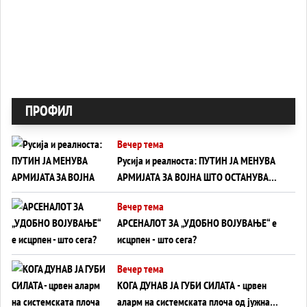
ПРОФИЛ
Вечер тема
Русија и реалноста: ПУТИН ЈА МЕНУВА
АРМИЈАТА ЗА ВОЈНА ШТО ОСТАНУВА
БЕЗ ФРОНТ
Вечер тема
АРСЕНАЛОТ ЗА „УДОБНО ВОЈУВАЊЕ“ е
исцрпен - што сега?
Вечер тема
КОГА ДУНАВ ЈА ГУБИ СИЛАТА - црвен
аларм на системската плоча од јужна