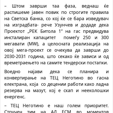
– Штом заврши таа фаза, веднаш ќе
распишеме јавен повик по строгите правила
на Светска банка, со кој ќе се бара изведувач
на изградбата- рече Узунчев и додаде дека
Проектот „РЕК Битола 1“ на гас предвидува
инсталиран капацитет помеѓу 250 и 300
мегавати (MW), а целосната реализација на
овој мега-проект се очекува да заврши до
2030-2031 година, што секако ќе зависи и од
времетраењето на самите тендерски постапки.
Воедно најави дека се планира и
конвертирање на ТЕЦ Неготино во гасна
електрана, која со децении работи како ладна
резерва на мазут, кој е скап и нееколошки
енергенс.
– ТЕЦ Неготино е наш голем приоритет.
Стручен тим на АД ЕСМ во моментов