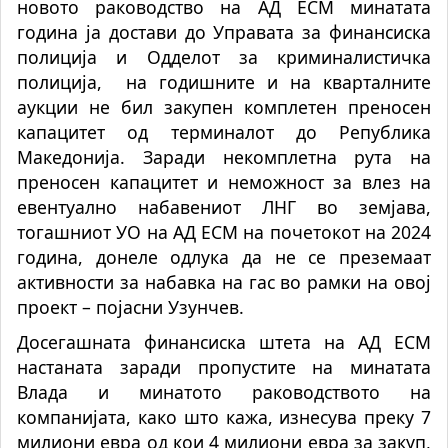
новото раководство на АД ЕСМ минатата
година ја достави до Управата за финансиска
полиција и Одделот за криминалистичка
полиција, на годишните и на кварталните
аукции не бил закупен комплетен преносен
капацитет од терминалот до Република
Македонија. Заради некомплетна рута на
преносен капацитет и неможност за влез на
евентуално набавениот ЛНГ во земјава,
тогашниот УО на АД ЕСМ на почетокот на 2024
година, донеле одлука да не се преземаат
активности за набавка на гас во рамки на овој
проект – појасни Узунчев.
Досегашната финансиска штета на АД ЕСМ
настаната заради пропустите на минатата
Влада и минатото раководството на
компанијата, како што кажа, изнесува преку 7
милиони евра од кои 4 милиони евра за закуп,