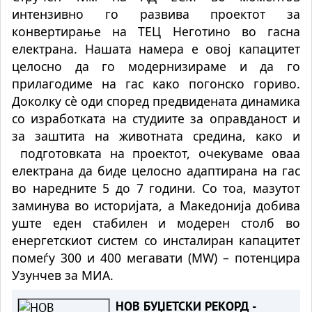
интензивно го развива проектот за
конвертирање на ТЕЦ Неготино во гасна
електрана. Нашата намера е овој капацитет
целосно да го модернизираме и да го
прилагодиме на гас како погонско гориво.
Доколку сè оди според предвидената динамика
со изработката на студиите за оправданост и
за заштита на животната средина, како и
подготовката на проектот, очекуваме оваа
електрана да биде целосно адаптирана на гас
во наредните 5 до 7 години. Со тоа, мазутот
заминува во историјата, а Македонија добива
уште еден стабилен и модерен столб во
енергетскиот систем со инсталиран капацитет
помеѓу 300 и 400 мегавати (MW) – потенцира
Узунчев за МИА.
НОВ БУЏЕТСКИ РЕКОРД -