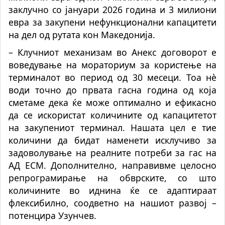
заклучно со јануари 2026 година и 3 милиони
евра за закупени нефункционални капацитети
на дел од рутата кон Македонија.
– Клучниот механизам во Анекс договорот е
воведување на мораториум за користење на
терминалот во период од 30 месеци. Тоа нѐ
води точно до првата гасна година од која
сметаме дека ќе може оптимално и ефикасно
да се искористат количините од капацитетот
на закупениот терминал. Нашата цел е тие
количини да бидат наменети исклучиво за
задоволување на реалните потреби за гас на
АД ЕСМ. Дополнително, направивме целосно
репрограмирање на обврските, со што
количините во иднина ќе се адаптираат
флексибилно, соодветно на нашиот развој –
потенцира Узунчев.