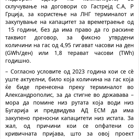
склучување на договори со Гастрејд С.А, Р
Грција, за користeње на ЛНГ терминалот и
закупување на капацитет за времетраење од
15 години, без да има право да го раскине
таквиот договор, за фиксно утврдени
количини на гас од 4,95 гигават часови на ден
(GWh/ден) или 1,8 терават часови (TWh)
годишно.
– Согласно условите од 2023 година кои се сè
уште актуелни, било која количина на гас која
ќе биде пренесена преку терминалот во
Александрополис, за да стигне во државава –
мора да помине низ рутата која води низ
Бугарија и предвидува АД ЕСМ да има
закупено преносни капацитети низ истата. За
жал, од причини кои се опфатени со
кривичната пријава, што за овој проект