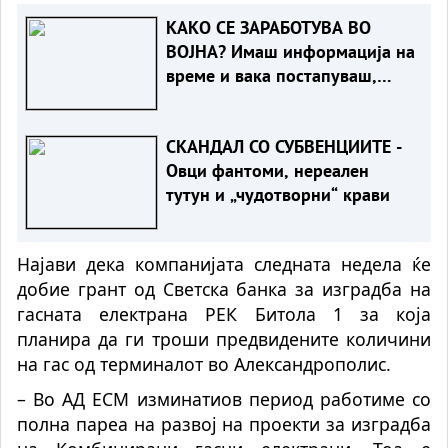
КАКО СЕ ЗАРАБОТУВА ВО
ВОЈНА? Имаш информација на
време и вака постапуваш,
милионите течат
СКАНДАЛ СО СУБВЕНЦИИТЕ -
Овци фантоми, нереален
тутун и „чудотворни“ крави
Најави дека компанијата следната недела ќе
добие грант од Светска банка за изградба на
гасната електрана РЕК Битола 1 за која
планира да ги троши предвидените количини
на гас од терминалот во Александрополис.
– Во АД ЕСМ изминатиов период работиме со
полна пареа на развој на проекти за изградба