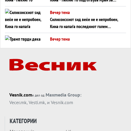
американска копнена инвазија
Вечер тема
Силиконскиот ѕид веќе не е непробоен,
Кина го напаѓа последниот голем
монопол на Западот?
Вечер тема
Трамп тврди дека повторно „разговара“
со Иран - ваквите моменти се поопасни
од отворените закани
Вечер тема
ДЛАБОКО УДОЛУ: Сметководствените
трикови што го соборија ЕНРОН ги
применуваат гигантите за ВИ
Вечер тема
Vesnik.com
Maxmedia Group:
е дел од
АТОМСКО ДОМИНО НА БЛИСКИОТ
Vecer.mk
,
Vesti.mk
, и
Vesnik.com
ИСТОК
Вечер тема
КАТЕГОРИИ
ОД ШАХЕД ДО СВЕТСКА ВОЈНА?