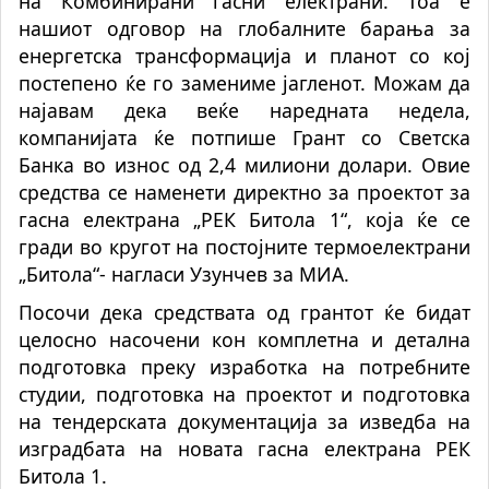
на Комбинирани гасни електрани. Тоа е
нашиот одговор на глобалните барања за
енергетска трансформација и планот со кој
постепено ќе го замениме јагленот. Можам да
најавам дека веќе наредната недела,
компанијата ќе потпише Грант со Светска
Банка во износ од 2,4 милиони долари. Овие
средства се наменети директно за проектот за
гасна електрана „РЕК Битола 1“, која ќе се
гради во кругот на постојните термоелектрани
„Битола“- нагласи Узунчев за МИА.
Посочи дека средствата од грантот ќе бидат
целосно насочени кон комплетна и детална
подготовка преку изработка на потребните
студии, подготовка на проектот и подготовка
на тендерската документација за изведба на
изградбата на новата гасна електрана РЕК
Битола 1.