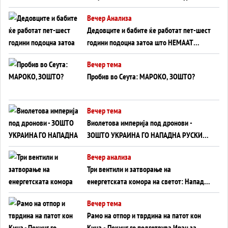
Германија до Црното Море...
Вечер Анализа
Дедовците и бабите ќе работат пет-шест
години подоцна затоа што НЕМААТ
ВНУЦИ ДА ГИ ЗАМЕНАТ
Вечер тема
Пробив во Сеута: МАРОКО, ЗОШТО?
Вечер тема
Виолетова империја под дронови -
ЗОШТО УКРАИНА ГО НАПАДНА РУСКИОТ
WILDBERRIES
Вечер анализа
Три вентили и затворање на
енергетската комора на светот: Нападот
во Суец најавува глобален енергетски
Вечер тема
инфаркт?
Рамо на отпор и тврдина на патот кон
Кина - Пекинг го подготвува Иран за