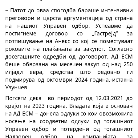
– Патот до оваа спогодба бараше интензивни
преговори и цврста аргументација од страна
на нашиот Управен одбор. Успеавме да
постигнеме договор со „Гастрејд“ за
потпишување на Анекс со кој се поместуваат
роковите на плаќањата за закупот. Согласно
досегашните одредби од договорот, АД ЕСМ
беше обврзана на месечен закуп од над 250
илјади евра, средства што редовно ги
подмирува од октомври 2024 година,-истакна
Узунчев.
Потсети дека во периодот од 12.03.2021 до
крајот на 2023 година, Владата која е основач
на АД ЕСМ – донела одлуки со кои овозможила
носење на соодветни одлуки од тогашниот
Управен одбор и потврдени од тогашниот
Надзорен oдбор на компанијата, за