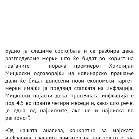
Будно ја следиме состојбата и се разбира дека
разгледуваме мерки што ќе бидат во корист на
граѓаните – порача премиерот Христијан
Мицкоски одговорајќи на новинарско прашање
дали ќе бидат донесени нови економски таргет-
мерки имајќи ја предвид стапката на инфлација.
Мицкоски појасни дека просечната инфлација е
под 4,5 во првите четири месеци и, како што рече,
„е една од најниските, ако не и најниска во
регионот“.
-Од нашата анализа, конкретно за мајската
инфлација, главниот двигател на тоа зошто е таа