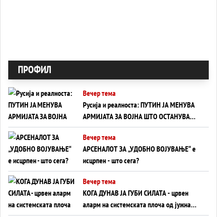
ПРОФИЛ
Вечер тема
Русија и реалноста: ПУТИН ЈА МЕНУВА
АРМИЈАТА ЗА ВОЈНА ШТО ОСТАНУВА
БЕЗ ФРОНТ
Вечер тема
АРСЕНАЛОТ ЗА „УДОБНО ВОЈУВАЊЕ“ е
исцрпен - што сега?
Вечер тема
КОГА ДУНАВ ЈА ГУБИ СИЛАТА - црвен
аларм на системската плоча од јужна
Германија до Црното Море...