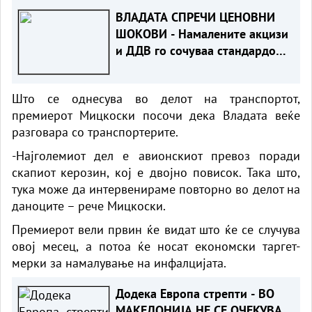
ВЛАДАТА СПРЕЧИ ЦЕНОВНИ
ШОКОВИ - Намалените акцизи
и ДДВ го сочуваа стандардот
на граѓаните
Што се однесува во делот на транспортот,
премиерот Мицкоски посочи дека Владата веќе
разговара со транспортерите.
-Најголемиот дел е авионскиот превоз поради
скапиот керозин, кој е двојно повисок. Така што,
тука може да интервенираме повторно во делот на
даноците – рече Мицкоски.
Премиерот вели првин ќе видат што ќе се случува
овој месец, а потоа ќе носат економски таргет-
мерки за намалување на инфалцијата.
Додека Европа стрепти - ВО
МАКЕДОНИЈА НЕ СЕ ОЧЕКУВА