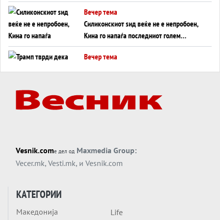
американска копнена инвазија
Вечер тема
Силиконскиот ѕид веќе не е непробоен,
Кина го напаѓа последниот голем
монопол на Западот?
Вечер тема
Трамп тврди дека повторно „разговара“
со Иран - ваквите моменти се поопасни
од отворените закани
Вечер тема
ДЛАБОКО УДОЛУ: Сметководствените
трикови што го соборија ЕНРОН ги
применуваат гигантите за ВИ
Вечер тема
Vesnik.com
Maxmedia Group:
е дел од
АТОМСКО ДОМИНО НА БЛИСКИОТ
Vecer.mk
,
Vesti.mk
, и
Vesnik.com
ИСТОК
Вечер тема
КАТЕГОРИИ
ОД ШАХЕД ДО СВЕТСКА ВОЈНА?
Македонија
Life
Обвинувањето кон Русија го поврзува