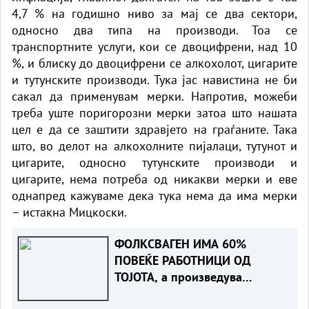
4,7 % на годишно ниво за мај се два сектори,
односно два типа на производи. Тоа се
транспортните услуги, кои се двоцифрени, над 10
%, и блиску до двоцифрени се алкохолот, цигарите
и тутунските производи. ​Тука јас навистина не би
сакал да применувам мерки. Напротив, можеби
треба уште поригорозни мерки затоа што нашата
цел е да се заштити здравјето на граѓаните. Така
што, во делот на алкохолните пијалаци, тутунот и
цигарите, односно тутунските производи и
цигарите, нема потреба од никакви мерки и еве
однапред кажуваме дека тука нема да има мерки
– истакна Мицкоски.
ФОЛКСВАГЕН ИМА 60%
ПОВЕЌЕ РАБОТНИЦИ ОД
ТОЈОТА, а произведува
помалку автомобили. Зошто?