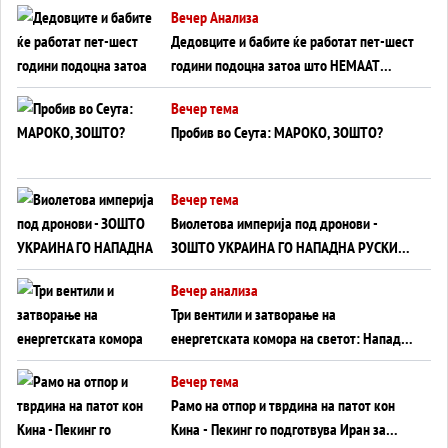
Вечер Анализа
Дедовците и бабите ќе работат пет-шест
години подоцна затоа што НЕМААТ
ВНУЦИ ДА ГИ ЗАМЕНАТ
Вечер тема
Пробив во Сеута: МАРОКО, ЗОШТО?
Вечер тема
Виолетова империја под дронови -
ЗОШТО УКРАИНА ГО НАПАДНА РУСКИОТ
WILDBERRIES
Вечер анализа
Три вентили и затворање на
енергетската комора на светот: Нападот
во Суец најавува глобален енергетски
Вечер тема
инфаркт?
Рамо на отпор и тврдина на патот кон
Кина - Пекинг го подготвува Иран за