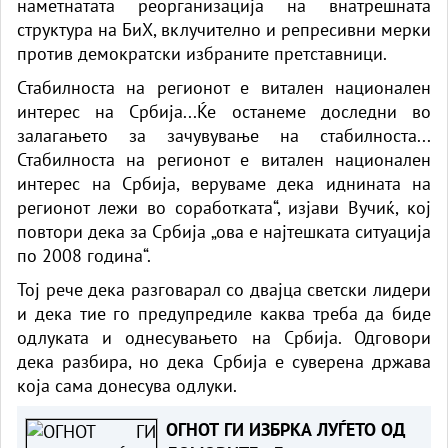
наметнатата реорганизација на внатрешната
структура на БиХ, вклучително и репресивни мерки
против демократски избраните претставници.
Стабилноста на регионот е витален национален
интерес на Србија...Ќе останеме доследни во
залагањето за зачувување на стабилноста...
Стабилноста на регионот е витален национален
интерес на Србија, веруваме дека иднината на
регионот лежи во соработката“, изјави Вучиќ, кој
повтори дека за Србија „ова е најтешката ситуација
по 2008 година“.
Тој рече дека разговарал со двајца светски лидери
и дека тие го предупредиле каква треба да биде
одлуката и однесувањето на Србија. Одговори
дека разбира, но дека Србија е суверена држава
која сама донесува одлуки.
ОГНОТ ГИ ИЗБРКА ЛУЃЕТО ОД