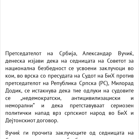
Претседателот на Србија, Александар Вучиќ,
денеска изјави дека на седницата на Советот за
национална безбедност се усвоени заклучоци во
кои, во врска со пресудата на Судот на БиХ против
претседателот на Република Српска (РС), Милорад
Додик, се истакнува дека тие одлуки на судовите
се „недемократски, антицивилизациски и
неморални“ и дека претставуваат сериозен
политички напад врз српскиот народ во БиХ и
Дејтонскиот договор.
Вучиќ ги прочита заклучоците од седницата на