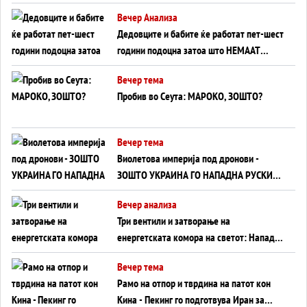
Германија до Црното Море...
Вечер Анализа
Дедовците и бабите ќе работат пет-шест
години подоцна затоа што НЕМААТ
ВНУЦИ ДА ГИ ЗАМЕНАТ
Вечер тема
Пробив во Сеута: МАРОКО, ЗОШТО?
Вечер тема
Виолетова империја под дронови -
ЗОШТО УКРАИНА ГО НАПАДНА РУСКИОТ
WILDBERRIES
Вечер анализа
Три вентили и затворање на
енергетската комора на светот: Нападот
во Суец најавува глобален енергетски
Вечер тема
инфаркт?
Рамо на отпор и тврдина на патот кон
Кина - Пекинг го подготвува Иран за