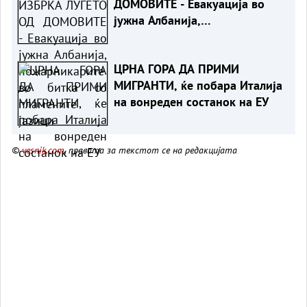
ДОМОВИТЕ - Евакуација во
јужна Албанија,
пожарникарите во битка со
пламените јазици
ЦРНА ГОРА ДА ПРИМИ
МИГРАНТИ, ќе побара Италија
на вонреден состанок на ЕУ
©
vesnik.com
, правата за текстот се на редакцијата