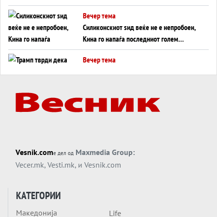
американска копнена инвазија
Вечер тема
Силиконскиот ѕид веќе не е непробоен,
Кина го напаѓа последниот голем
монопол на Западот?
Вечер тема
Трамп тврди дека повторно „разговара“
со Иран - ваквите моменти се поопасни
од отворените закани
Вечер тема
ДЛАБОКО УДОЛУ: Сметководствените
трикови што го соборија ЕНРОН ги
применуваат гигантите за ВИ
Вечер тема
Vesnik.com
Maxmedia Group:
е дел од
АТОМСКО ДОМИНО НА БЛИСКИОТ
Vecer.mk
,
Vesti.mk
, и
Vesnik.com
ИСТОК
Вечер тема
КАТЕГОРИИ
ОД ШАХЕД ДО СВЕТСКА ВОЈНА?
Македонија
Life
Обвинувањето кон Русија го поврзува