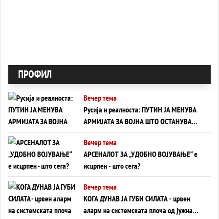
ПРОФИЛ
Вечер тема
Русија и реалноста: ПУТИН ЈА МЕНУВА
АРМИЈАТА ЗА ВОЈНА ШТО ОСТАНУВА
БЕЗ ФРОНТ
Вечер тема
АРСЕНАЛОТ ЗА „УДОБНО ВОЈУВАЊЕ“ е
исцрпен - што сега?
Вечер тема
КОГА ДУНАВ ЈА ГУБИ СИЛАТА - црвен
аларм на системската плоча од јужна