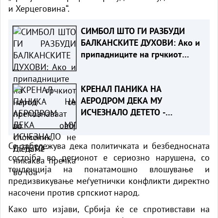
и Херцеговина“.
СИМБОЛ ШТО ГИ РАЗБУДИ
БАЛКАНСКИТЕ ДУХОВИ: Ако и
припадниците на грчкиот
народ се препознаваат во
овој споменик, не гледаме
КРЕНАЛ ПАНИКА НА
никаква пречка во тоа
АЕРОДРОМ ДЕКА МУ
ИСЧЕЗНАЛО ДЕТЕТО -
Испаднало дека го заборавил
во сместувањето
Се забележува дека политичката и безбедносната
состојба во регионот е сериозно нарушена, со
тенденција на понатамошно влошување и
предизвикување меѓуетнички конфликти директно
насочени против српскиот народ.
Како што изјави, Србија ќе се спротивстави на