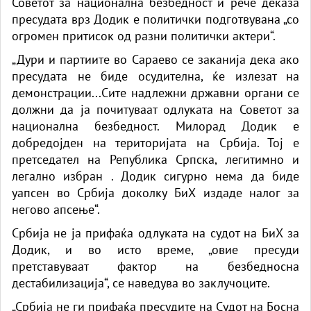
Советот за национална безбедност и рече деказа
пресудата врз Додик е политички подготвувана „со
огромен притисок од разни политички актери“.
„Дури и партиите во Сараево се заканија дека ако
пресудата не биде осудителна, ќе излезат на
демонстрации...Сите надлежни државни органи се
должни да ја почитуваат одлуката на Советот за
национална безбедност. Милорад Додик е
добредојден на територијата на Србија. Тој е
претседател на Република Српска, легитимно и
легално избран . Додик сигурно нема да биде
уапсен во Србија доколку БиХ издаде налог за
негово апсење“.
Србија не ја прифаќа одлуката на судот на БиХ за
Додик, и во исто време, „овие пресуди
претставуваат фактор на безбедносна
дестабилизација“, се наведува во заклучоците.
„Србија не ги прифаќа пресудите на Судот на Босна