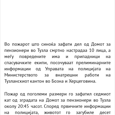
Во пожарот што синоќа зафати дел од Домот за
пензионери во Тузла смртно настрадаа 10 лица, а
меѓу повредените има и припадници на
спасувачките екипи, посочуваат прелиминарните
информации од Управата на полицијата на
Министерството за внатрешни работи на
Тузланскиот кантон во Бозна и Херцеговина.
Пожар од поголеми размери го зафатил седмиот
кат од зградата на Домот за пензионери во Тузла
околу 20:45 часот. Според првичните информации
на полицијата, животот го загубиле десет