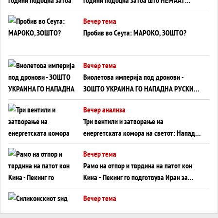
ВНУЦИ ДА ГИ ЗАМЕНАТ
Вечер тема
Пробив во Сеута: МАРОКО, ЗОШТО?
Вечер тема
Виолетова империја под дронови -
ЗОШТО УКРАИНА ГО НАПАДНА РУСКИОТ
WILDBERRIES
Вечер анализа
Три вентили и затворање на
енергетската комора на светот: Нападот
во Суец најавува глобален енергетски
Вечер тема
инфаркт?
Рамо на отпор и тврдина на патот кон
Кина - Пекинг го подготвува Иран за
американска копнена инвазија
Вечер тема
Силиконскиот ѕид веќе не е непробоен,