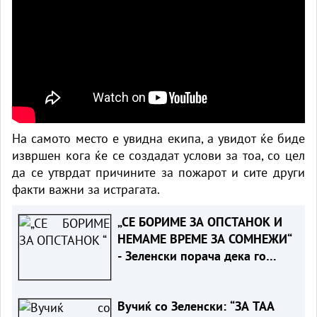
На самото место е увидна екипа, а увидот ќе биде
извршен кога ќе се создадат услови за тоа, со цел
да се утврдат причините за пожарот и сите други
факти важни за истрагата.
„СЕ БОРИМЕ ЗА ОПСТАНОК И
НЕМАМЕ ВРЕМЕ ЗА СОМНЕЖИ“
- Зеленски порача дека го
разбира скептицизмот на
Вучиќ за ЕУ
Вучиќ со Зеленски: “ЗА ТАА