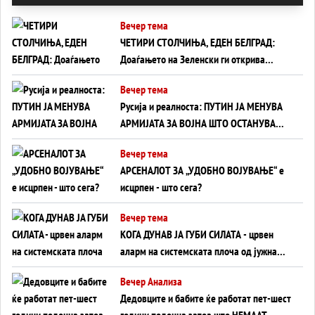
Вечер тема
ЧЕТИРИ СТОЛЧИЊА, ЕДЕН БЕЛГРАД:
Доаѓањето на Зеленски ги открива
тајните на политиката на балансирање
Вечер тема
на Вучиќ
Русија и реалноста: ПУТИН ЈА МЕНУВА
АРМИЈАТА ЗА ВОЈНА ШТО ОСТАНУВА
БЕЗ ФРОНТ
Вечер тема
АРСЕНАЛОТ ЗА „УДОБНО ВОЈУВАЊЕ“ е
исцрпен - што сега?
Вечер тема
КОГА ДУНАВ ЈА ГУБИ СИЛАТА - црвен
аларм на системската плоча од јужна
Германија до Црното Море...
Вечер Анализа
Дедовците и бабите ќе работат пет-шест
години подоцна затоа што НЕМААТ