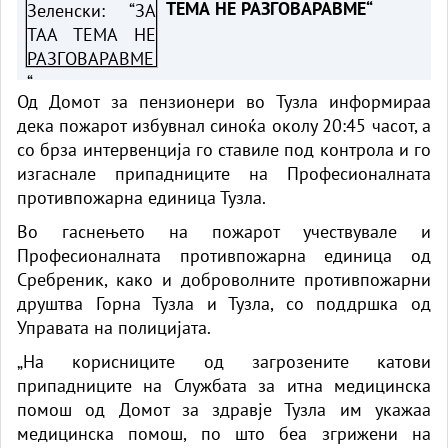
ТЕМА НЕ РАЗГОВАРАВМЕ“
Од Домот за пензионери во Тузла информираа
дека пожарот избувнал синоќа околу 20:45 часот, а
со брза интервенција го ставиле под контрола и го
изгаснале припадниците на Професионалната
противпожарна единица Тузла.
Во гаснењето на пожарот учествувале и
Професионалната противпожарна единица од
Сребреник, како и доброволните противпожарни
друштва Горна Тузла и Тузла, со поддршка од
Управата на полицијата.
„На корисниците од загрозените катови
припадниците на Службата за итна медицинска
помош од Домот за здравје Тузла им укажаа
медицинска помош, по што беа згрижени на