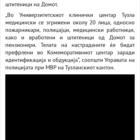
штитеници на Домот.
„Во Универзитетскиот клинички центар Тузла
медицински се згрижени околу 20 лица, односно
пожарникари, полицајци, медицински работници,
како и вработени и штитеници од Домот за
пензионери. Телата на настраданите ќе бидат
префрлени во Комеморативниот центар заради
идентификација и обдукција“, соопшти Управата на
полицијата при МВР на Тузланскиот кантон.