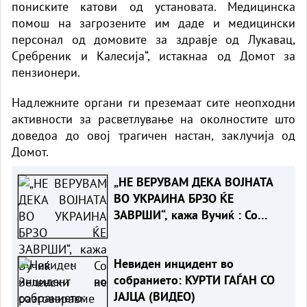
пониските катови од установата. Медицинска
помош на загрозените им даде и медицински
персонал од домовите за здравје од Лукавац,
Сребреник и Калесија“, истакнаа од Домот за
пензионери.
Надлежните органи ги преземаат сите неопходни
активности за расветлување на околностите што
доведоа до овој трагичен настан, заклучија од
Домот.
„НЕ ВЕРУВАМ ДЕКА ВОЈНАТА
ВО УКРАИНА БРЗО ЌЕ
ЗАВРШИ“, кажа Вучиќ : Со
Зеленски не разговаравме за
воена соработка
Невиден инцидент во
собранието: КУРТИ ГАЃАН СО
ЈАЈЦА (ВИДЕО)