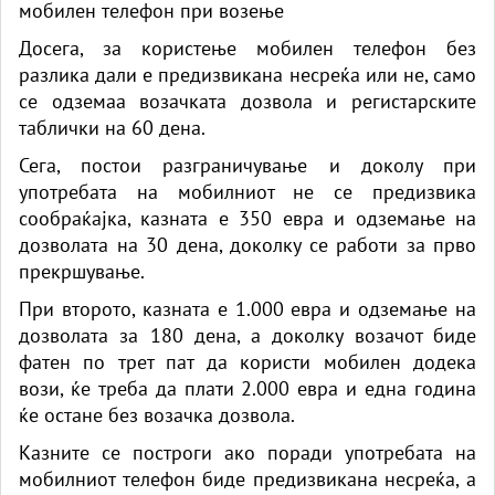
мобилен телефон при возење
Досега, за користење мобилен телефон без
разлика дали е предизвикана несреќа или не, само
се одземаа возачката дозвола и регистарските
таблички на 60 дена.
Сега, постои разграничување и доколу при
употребата на мобилниот не се предизвика
сообраќајка, казната е 350 евра и одземање на
дозволата на 30 дена, доколку се работи за прво
прекршување.
При второто, казната е 1.000 евра и одземање на
дозволата за 180 дена, а доколку возачот биде
фатен по трет пат да користи мобилен додека
вози, ќе треба да плати 2.000 евра и една година
ќе остане без возачка дозвола.
Казните се построги ако поради употребата на
мобилниот телефон биде предизвикана несреќа, а