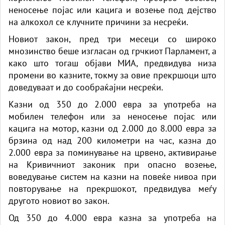
неносење појас или кацига и возење под дејство
на алкохол се клучните причини за несреќи.
Новиот закон, пред три месеци со широко
мнозинство беше изгласан од грчкиот Парламент, а
како што тогаш објави МИА, предвидува низа
промени во казните, токму за овие прекршоци што
доведуваат и до сообраќајни несреќи.
Казни од 350 до 2.000 евра за употреба на
мобилен телефон или за неносење појас или
кацига на мотор, казни од 2.000 до 8.000 евра за
брзина од над 200 километри на час, казна до
2.000 евра за поминување на црвено, активирање
на Кривичниот законик при опасно возење,
воведување систем на казни на повеќе нивоа при
повторување на прекршокот, предвидува меѓу
другото новиот во закон.
Од 350 до 4.000 евра казна за употреба на