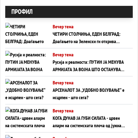
ПРОФИЛ
Вечер тема
ЧЕТИРИ СТОЛЧИЊА, ЕДЕН БЕЛГРАД:
Доаѓањето на Зеленски ги открива
тајните на политиката на балансирање
Вечер тема
на Вучиќ
Русија и реалноста: ПУТИН ЈА МЕНУВА
АРМИЈАТА ЗА ВОЈНА ШТО ОСТАНУВА
БЕЗ ФРОНТ
Вечер тема
АРСЕНАЛОТ ЗА „УДОБНО ВОЈУВАЊЕ“ е
исцрпен - што сега?
Вечер тема
КОГА ДУНАВ ЈА ГУБИ СИЛАТА - црвен
аларм на системската плоча од јужна
Германија до Црното Море...