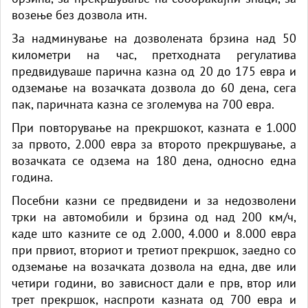
возење без дозвола итн.
За надминување на дозволената брзина над 50
километри на час, претходната регулатива
предвидуваше парична казна од 20 до 175 евра и
одземање на возачката дозвола до 60 дена, сега
пак, паричната казна се зголемува на 700 евра.
При повторување на прекршокот, казната е 1.000
за првото, 2.000 евра за второто прекршување, а
возачката се одзема на 180 дена, односно една
година.
Посебни казни се предвидени и за недозволени
трки на автомобили и брзина од над 200 км/ч,
каде што казните се од 2.000, 4.000 и 8.000 евра
при првиот, вториот и третиот прекршок, заедно со
одземање на возачката дозвола на една, две или
четири години, во зависност дали е прв, втор или
трет прекршок, наспроти казната од 700 евра и