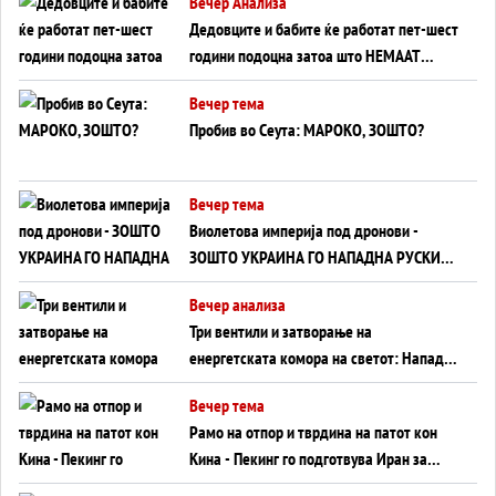
Вечер Анализа
Дедовците и бабите ќе работат пет-шест
години подоцна затоа што НЕМААТ
ВНУЦИ ДА ГИ ЗАМЕНАТ
Вечер тема
Пробив во Сеута: МАРОКО, ЗОШТО?
Вечер тема
Виолетова империја под дронови -
ЗОШТО УКРАИНА ГО НАПАДНА РУСКИОТ
WILDBERRIES
Вечер анализа
Три вентили и затворање на
енергетската комора на светот: Нападот
во Суец најавува глобален енергетски
Вечер тема
инфаркт?
Рамо на отпор и тврдина на патот кон
Кина - Пекинг го подготвува Иран за
американска копнена инвазија