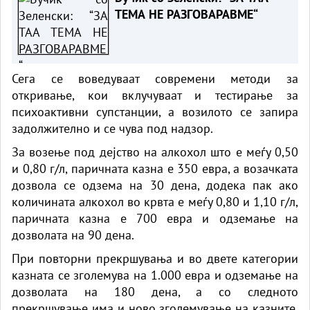
ТЕМА НЕ РАЗГОВАРАВМЕ“
Сега се воведуваат современи методи за
откривање, кои вклучуваат и тестирање за
психоактивни супстанции, а возилото се запира
задолжително и се чува под надзор.
За возење под дејство на алкохол што е меѓу 0,50
и 0,80 г/л, паричната казна е 350 евра, а возачката
дозвола се одзема на 30 дена, додека пак ако
количината алкохол во крвта е меѓу 0,80 и 1,10 г/л,
паричната казна е 700 евра и одземање на
дозволата на 90 дена.
При повторни прекршувања и во двете категории
казната се зголемува на 1.000 евра и одземање на
дозволата на 180 дена, а со следното
прекршување има и ново зголемување на казните,