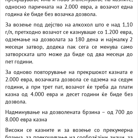
односно паричната на 2.000 евра, а возачот една
година ќе биде без возачка дозвола.
За возење под дејство на алкохол што е над 1,10
г/л, претходно возачот се казнуваше со 1.200 евра,
одземање на дозволата за 180 дена и најмалку 2
месеци затвор, додека пак сега се менува само
затворската што може да биде од два месеци до
пет години.
За одново повторување на прекршокот казната е
2.000 евра, возачката дозвола се одзема на седум
години, а при трет пат, возачот ќе треба да плати
казна од 4.000 евра и десет години ќе биде без
дозвола.
Надминување на дозволената брзина – од 700 до
8.000 евра казна
Високи се казните и за возење со прекумерна
брзина, за прекршување на сообраќајни знаци, за