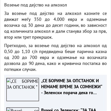
Возење под дејство на алкохол
За возење под дејство на алкохол казните се
движат меѓу 350 до 4.000 евра и одземање
возачка од 30 дена до десет години, во зависност
од количината алкохол и дали станува збор за прв,
втор или трет прекршок.
Претходно, за возење под дејство на алкохол од
0,50 до 1,10 г/л предвидена беше парична казна
од 200 до 700 евра и одземање на возачката
дозвола до 90 дена, како и кривична постапка во
потешки случаи.
„СЕ БОРИМЕ ЗА ОПСТАНОК И
НЕМАМЕ ВРЕМЕ ЗА СОМНЕЖИ“
- Зеленски порача дека го
разбира скептицизмот на
Вучиќ за ЕУ
Вучиќ со Зеленски: “ЗА ТАА