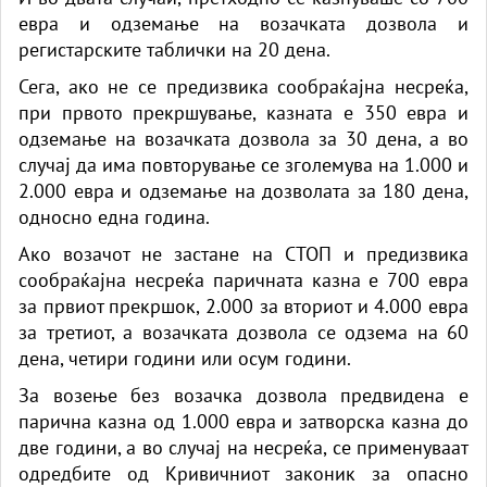
евра и одземање на возачката дозвола и
регистарските таблички на 20 дена.
Сега, ако не се предизвика сообраќајна несреќа,
при првото прекршување, казната е 350 евра и
одземање на возачката дозвола за 30 дена, а во
случај да има повторување се зголемува на 1.000 и
2.000 евра и одземање на дозволата за 180 дена,
односно една година.
Ако возачот не застане на СТОП и предизвика
сообраќајна несреќа паричната казна е 700 евра
за првиот прекршок, 2.000 за вториот и 4.000 евра
за третиот, а возачката дозвола се одзема на 60
дена, четири години или осум години.
За возење без возачка дозвола предвидена е
парична казна од 1.000 евра и затворска казна до
две години, а во случај на несреќа, се применуваат
одредбите од Кривичниот законик за опасно