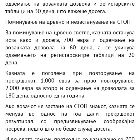
одземање на возачката дозвола и регистарските
таблици на 30 дена, што важеше досега.
Поминување на црвено и незастанување на СТОП
За поминување на црвено светло, казната останува
иста како и досега, 700 евра и одземање на
возачката дозвола на 60 дена, а се укинува
одземањето на регистарскитре таблици на 20
дена.
Казната е поголема при повторување на
прекршокот, 1.000 евра за прво повторување,
2.000 евра за второ и одземање на дозволата за
180 дена, односно една година.
Ако возачот не застане на СТОП знакот, казната се
менува во однос на тоа дали прекршокот
резултирал со предизвикување сообраќајна
несреќа, нешто што не беше случај досега.
И во двата случаи, претходно се казнуваше со 700