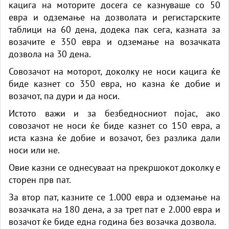
кацига на моторите досега се казнуваше со 50
евра и одземање на дозволата и регистарските
таблици на 60 дена, додека пак сега, казната за
возачите е 350 евра и одземање на возачката
дозвола на 30 дена.
Совозачот на моторот, доколку не носи кацига ќе
биде казнет со 350 евра, но казна ќе добие и
возачот, па дури и да носи.
Истото важи и за безбедносниот појас, ако
совозачот не носи ќе биде казнет со 150 евра, а
иста казна ќе добие и возачот, без разлика дали
носи или не.
Овие казни се однесуваат на прекршокот доколку е
сторен прв пат.
За втор пат, казните се 1.000 евра и одземање на
возачката на 180 дена, а за трет пат е 2.000 евра и
возачот ќе биде една година без возачка дозвола.