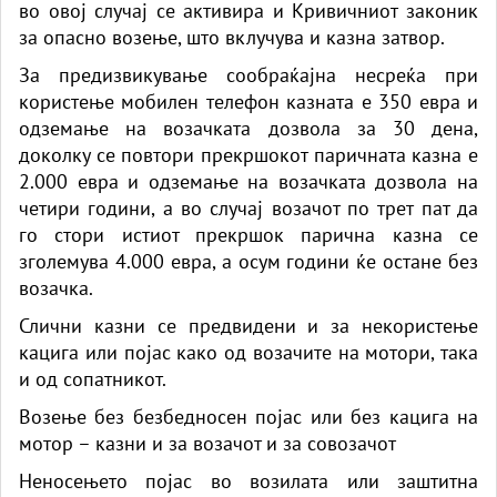
во овој случај се активира и Кривичниот законик
за опасно возење, што вклучува и казна затвор.
За предизвикување сообраќајна несреќа при
користење мобилен телефон казната е 350 евра и
одземање на возачката дозвола за 30 дена,
доколку се повтори прекршокот паричната казна е
2.000 евра и одземање на возачката дозвола на
четири години, а во случај возачот по трет пат да
го стори истиот прекршок парична казна се
зголемува 4.000 евра, а осум години ќе остане без
возачка.
Слични казни се предвидени и за некористење
кацига или појас како од возачите на мотори, така
и од сопатникот.
Возење без безбедносен појас или без кацига на
мотор – казни и за возачот и за совозачот
Неносењето појас во возилата или заштитна