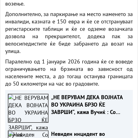
возење.
Дополнително, за паркирање на место наменето за
инвалиди, казната е 150 евра и ќе се отстрануваат
регистарските таблици и ќе се одземе возачката
дозвола на прекршителот, додека пак за
велосипедистите ќе биде забрането да возат на
улица.
Паралелно од 1 јануари 2026 година ќе се воведе
ограничувањето на брзината во зависност од
населените места, а до тогаш останува границата
до 50 километри на час во градовите.
„НЕ ВЕРУВАМ ДЕКА ВОЈНАТА
ВО УКРАИНА БРЗО ЌЕ
ЗАВРШИ“, кажа Вучиќ : Со
Зеленски не разговаравме за
воена соработка
Невиден инцидент во