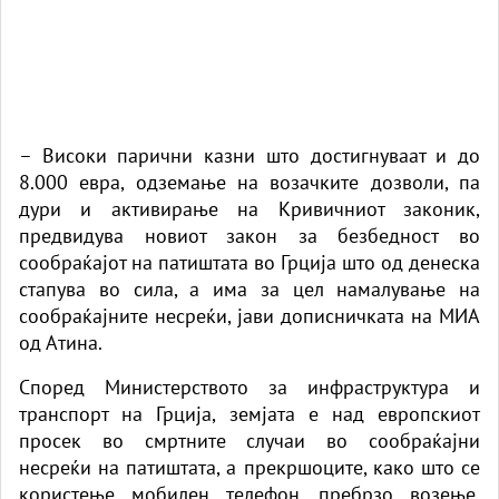
– Високи парични казни што достигнуваат и до
8.000 евра, одземање на возачките дозволи, па
дури и активирање на Кривичниот законик,
предвидува новиот закон за безбедност во
сообраќајот на патиштата во Грција што од денеска
стапува во сила, а има за цел намалување на
сообраќајните несреќи, јави дописничката на МИА
од Атина.
Според Министерството за инфраструктура и
транспорт на Грција, земјата е над европскиот
просек во смртните случаи во сообраќајни
несреќи на патиштата, а прекршоците, како што се
користење мобилен телефон, пребрзо возење,