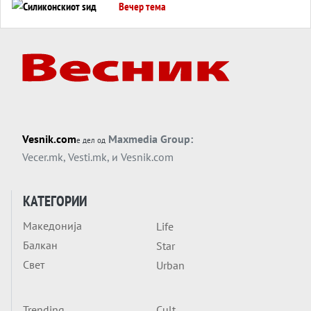
Вечер тема
Силиконскиот ѕид веќе не е непробоен,
Кина го напаѓа последниот голем
монопол на Западот?
Вечер тема
Трамп тврди дека повторно „разговара“
со Иран - ваквите моменти се поопасни
од отворените закани
Вечер тема
Vesnik.com
Maxmedia Group:
е дел од
ДЛАБОКО УДОЛУ: Сметководствените
Vecer.mk
,
Vesti.mk
, и
Vesnik.com
трикови што го соборија ЕНРОН ги
применуваат гигантите за ВИ
Вечер тема
КАТЕГОРИИ
АТОМСКО ДОМИНО НА БЛИСКИОТ
Македонија
Life
ИСТОК
Балкан
Star
Вечер тема
Свет
Urban
ОД ШАХЕД ДО СВЕТСКА ВОЈНА?
Обвинувањето кон Русија го поврзува
Блискиот Исток со украинското бојно
Trending
Cult