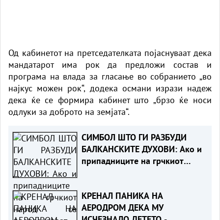
Од кабинетот на претседателката појаснуваат дека
мандатарот има рок да предложи состав и
програма на влада за гласање во собранието „во
најкус можен рок“, додека османи изрази надеж
дека ќе се формира кабинет што „брзо ќе носи
одлуки за доброто на земјата“.
СИМБОЛ ШТО ГИ РАЗБУДИ
БАЛКАНСКИТЕ ДУХОВИ: Ако и
припадниците на грчкиот
народ се препознаваат во
овој споменик, не гледаме
КРЕНАЛ ПАНИКА НА
никаква пречка во тоа
АЕРОДРОМ ДЕКА МУ
ИСЧЕЗНАЛО ДЕТЕТО -