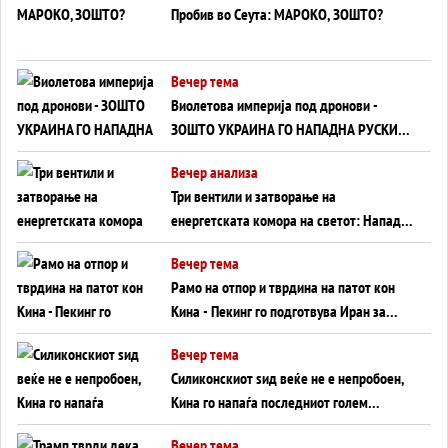
Пробив во Сеута: МАРОКО, ЗОШТО?
Вечер тема
Виолетова империја под дронови -
ЗОШТО УКРАИНА ГО НАПАДНА РУСКИОТ
WILDBERRIES
Вечер анализа
Три вентили и затворање на
енергетската комора на светот: Нападот
во Суец најавува глобален енергетски
Вечер тема
инфаркт?
Рамо на отпор и тврдина на патот кон
Кина - Пекинг го подготвува Иран за
американска копнена инвазија
Вечер тема
Силиконскиот ѕид веќе не е непробоен,
Кина го напаѓа последниот голем
монопол на Западот?
Вечер тема