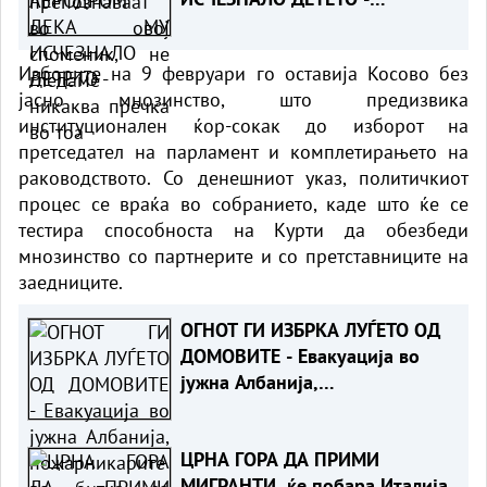
Испаднало дека го заборавил
во сместувањето
Изборите на 9 февруари го оставија Косово без
јасно мнозинство, што предизвика
институционален ќор-сокак до изборот на
претседател на парламент и комплетирањето на
раководството. Со денешниот указ, политичкиот
процес се враќа во собранието, каде што ќе се
тестира способноста на Курти да обезбеди
мнозинство со партнерите и со претставниците на
заедниците.
ОГНОТ ГИ ИЗБРКА ЛУЃЕТО ОД
ДОМОВИТЕ - Евакуација во
јужна Албанија,
пожарникарите во битка со
пламените јазици
ЦРНА ГОРА ДА ПРИМИ
МИГРАНТИ, ќе побара Италија