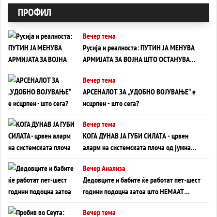
ПРОФИЛ
Вечер тема
Русија и реалноста: ПУТИН ЈА МЕНУВА
АРМИЈАТА ЗА ВОЈНА ШТО ОСТАНУВА
БЕЗ ФРОНТ
Вечер тема
АРСЕНАЛОТ ЗА „УДОБНО ВОЈУВАЊЕ“ е
исцрпен - што сега?
Вечер тема
КОГА ДУНАВ ЈА ГУБИ СИЛАТА - црвен
аларм на системската плоча од јужна
Германија до Црното Море...
Вечер Анализа
Дедовците и бабите ќе работат пет-шест
години подоцна затоа што НЕМААТ
ВНУЦИ ДА ГИ ЗАМЕНАТ
Вечер тема