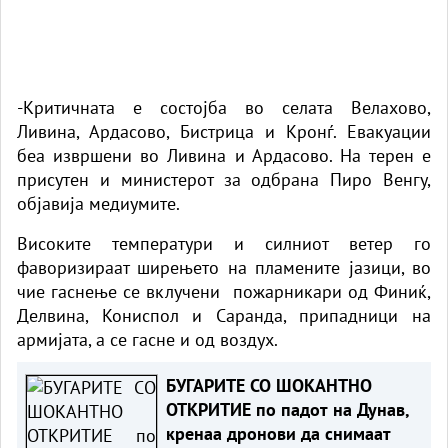
-Критичната е состојба во селата Велахово,
Ливина, Ардасово, Бистрица и Кронѓ. Евакуации
беа извршени во Ливина и Ардасово. На терен е
присутен и министерот за одбрана Пиро Венгу,
објавија медиумите.
Високите температури и силниот ветер го
фаворизираат ширењето на пламените јазици, во
чие гаснење се вклучени пожарникари од Финиќ,
Делвина, Кониспол и Саранда, припадници на
армијата, а се гасне и од воздух.
БУГАРИТЕ СО ШОКАНТНО
ОТКРИТИЕ по падот на Дунав,
кренаа дронови да снимаат