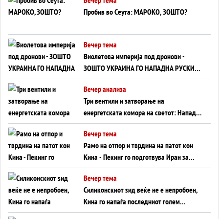
Пробив во Сеута: МАРОКО, ЗОШТО?
Вечер тема
Виолетова империја под дронови -
ЗОШТО УКРАИНА ГО НАПАДНА РУСКИОТ
WILDBERRIES
Вечер анализа
Три вентили и затворање на
енергетската комора на светот: Нападот
во Суец најавува глобален енергетски
Вечер тема
инфаркт?
Рамо на отпор и тврдина на патот кон
Кина - Пекинг го подготвува Иран за
американска копнена инвазија
Вечер тема
Силиконскиот ѕид веќе не е непробоен,
Кина го напаѓа последниот голем
монопол на Западот?