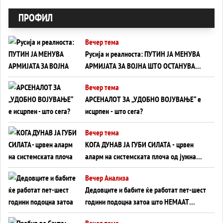
ПРОФИЛ
Вечер тема
Русија и реалноста: ПУТИН ЈА МЕНУВА
АРМИЈАТА ЗА ВОЈНА ШТО ОСТАНУВА
БЕЗ ФРОНТ
Вечер тема
АРСЕНАЛОТ ЗА „УДОБНО ВОЈУВАЊЕ“ е
исцрпен - што сега?
Вечер тема
КОГА ДУНАВ ЈА ГУБИ СИЛАТА - црвен
аларм на системската плоча од јужна
Германија до Црното Море...
Вечер Анализа
Дедовците и бабите ќе работат пет-шест
години подоцна затоа што НЕМААТ
ВНУЦИ ДА ГИ ЗАМЕНАТ
Вечер тема