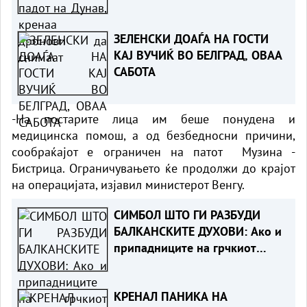
ЗЕЛЕНСКИ ДОАЃА НА ГОСТИ
КАЈ ВУЧИЌ ВО БЕЛГРАД, ОВАА
САБОТА
-На постарите лица им беше понудена и
медицинска помош, а од безбедносни причини,
сообраќајот е ограничен на патот Музина -
Бистрица. Ограничувањето ќе продолжи до крајот
на операцијата, изјавил министерот Венгу.
СИМБОЛ ШТО ГИ РАЗБУДИ
БАЛКАНСКИТЕ ДУХОВИ: Ако и
припадниците на грчкиот
народ се препознаваат во
овој споменик, не гледаме
КРЕНАЛ ПАНИКА НА
никаква пречка во тоа