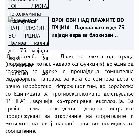
ДРОНОВИ НАД ПЛАЖИТЕ ВО
ГРЦИЈА - Паднаа казни до 73
илјади евра за блокиран
пристап до морето
„Во населба бр. 1, Драч, на влезот од зграда
(поранешен хотел, надвор од функција), во една од
саксиите за цвеќе е пронајдена сомнителна
експлозивна направа, за која се сомнева дека е
рачно изработена. Истражниот тим, во соработка
со Единицата за противексплозивно дејствување
"РЕНЕА", извршија контролирана експлозија. За
среќа, нема повредени, додека истрагите
продолжуваат за откривање на сторителите и
мотивите на овој настан" стои во полициското
соопштение.