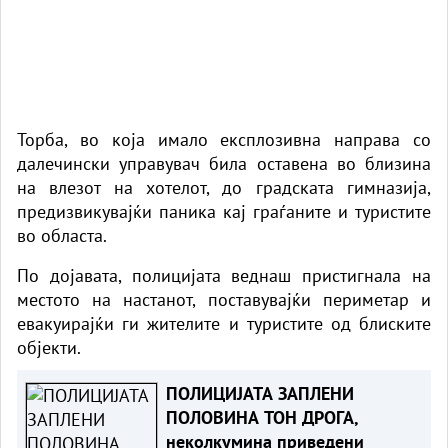
Торба, во која имало експлозивна направа со
далечински управувач била оставена во близина
на влезот на хотелот, до градската гимназија,
предизвикувајќи паника кај граѓаните и туристите
во областа.
По дојавата, полицијата веднаш пристигнала на
местото на настанот, поставувајќи периметар и
евакуирајќи ги жителите и туристите од блиските
објекти.
ПОЛИЦИЈАТА ЗАПЛЕНИ
ПОЛОВИНА ТОН ДРОГА,
неколкумина приведени