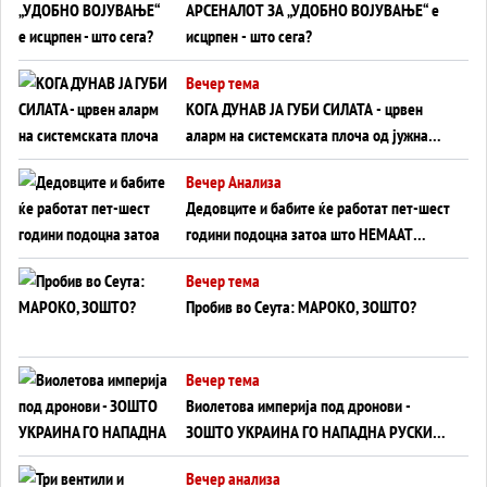
АРСЕНАЛОТ ЗА „УДОБНО ВОЈУВАЊЕ“ е
исцрпен - што сега?
Вечер тема
КОГА ДУНАВ ЈА ГУБИ СИЛАТА - црвен
аларм на системската плоча од јужна
Германија до Црното Море...
Вечер Анализа
Дедовците и бабите ќе работат пет-шест
години подоцна затоа што НЕМААТ
ВНУЦИ ДА ГИ ЗАМЕНАТ
Вечер тема
Пробив во Сеута: МАРОКО, ЗОШТО?
Вечер тема
Виолетова империја под дронови -
ЗОШТО УКРАИНА ГО НАПАДНА РУСКИОТ
WILDBERRIES
Вечер анализа