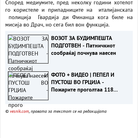
Според медиумите, пред неколку години хотелот
го користеле и припадниците на италијанската
полиција Гвардија ди Финанца кога биле на
мисија во Драч, но сега бил вон функција.
ВОЗОТ ЗА БУДИМПЕШТА
ПОДГОТВЕН - Патничкиот
сообраќај почнува наесен
ФОТО + ВИДЕО | ПЕПЕЛ И
ПУСТОШ ВО ГРЦИЈА -
Пожарите проголтаа 118
објекти, не можат да се спасат
©
vesnik.com
, правата за текстот се на редакцијата