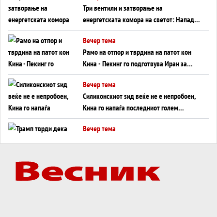
Три вентили и затворање на
енергетската комора на светот: Нападот
во Суец најавува глобален енергетски
Вечер тема
инфаркт?
Рамо на отпор и тврдина на патот кон
Кина - Пекинг го подготвува Иран за
американска копнена инвазија
Вечер тема
Силиконскиот ѕид веќе не е непробоен,
Кина го напаѓа последниот голем
монопол на Западот?
Вечер тема
Трамп тврди дека повторно „разговара“
со Иран - ваквите моменти се поопасни
од отворените закани
Вечер тема
ДЛАБОКО УДОЛУ: Сметководствените
трикови што го соборија ЕНРОН ги
применуваат гигантите за ВИ
Вечер тема