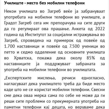
Училиште - место без мобилни телефони
Некои училишта во Загреб веќе ја забрануваат
употребата на мобилни телефони во училиште, а
Градот Загреб сега им препорачува на сите други
да го регулираат ова прашање. Анкета од 2022
година од Институтот за социјални истражувања во
Загреб, спроведена на примерок од повеќе од
1.700 наставници и повеќе од 7.500 ученици во
петто и седмо одделение од основните училишта
во Хрватска, покажа дека околу 85% од
наставниците ја поддржуваат забраната за
употреба на мобилни телефони во училиштата.
„Експертските мислења, речиси едногласно,
нагласуваат дека училиштето треба да биде место
каде што не се користат мобилни телефони. Свесни
сме дека оваа мерка сама по себе не може да ги
реши сите проблеми со прекумерната употреба на
паметни телефони кај децата, но веруваме дека