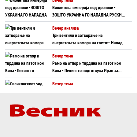
Виолетова империја под дронови -
ЗОШТО УКРАИНА ГО НАПАДНА РУСКИОТ
WILDBERRIES
Вечер анализа
Три вентили и затворање на
енергетската комора на светот: Нападот
во Суец најавува глобален енергетски
Вечер тема
инфаркт?
Рамо на отпор и тврдина на патот кон
Кина - Пекинг го подготвува Иран за
американска копнена инвазија
Вечер тема
Силиконскиот ѕид веќе не е непробоен,
Кина го напаѓа последниот голем
монопол на Западот?
Вечер тема
Трамп тврди дека повторно „разговара“
со Иран - ваквите моменти се поопасни
од отворените закани