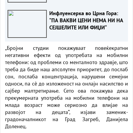
Инфлуенсерка во Црна Гора:
“ПА ВАКВИ ЦЕНИ НЕМА НИ НА
СЕЈШЕЛИТЕ ИЛИ ФИЏИ“
„Бројни студии покажуваат повеќекратни
негативни ефекти од употребата на мобилни
телефони: од проблеми со менталното здравје, што
треба да биде наш апсолутен приоритет, до послаб
сон, послаба концентрација, нарушени семејни
односи, па сè до изложеност на онлајн насилство и
сајбер малтретирање. Сето ова покажува дека
прекумерната употреба на мобилни телефони на
млада возраст може сериозно да влијае на
развојот на децата“, изјави заменик-
градоначалникот на Град Загреб, Данијела
Доленец.