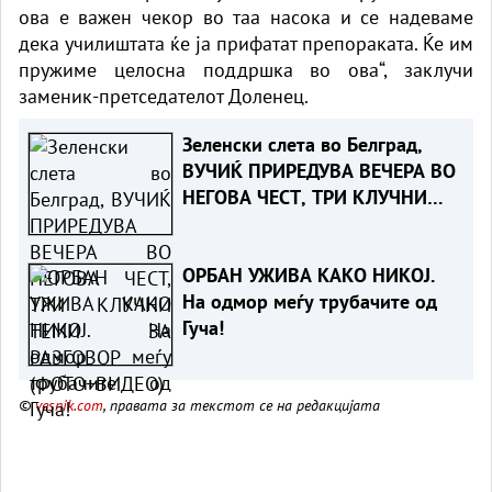
ова е важен чекор во таа насока и се надеваме
дека училиштата ќе ја прифатат препораката. Ќе им
пружиме целосна поддршка во ова“, заклучи
заменик-претседателот Доленец.
Зеленски слета во Белград,
ВУЧИЌ ПРИРЕДУВА ВЕЧЕРА ВО
НЕГОВА ЧЕСТ, ТРИ КЛУЧНИ
ТЕМИ ЗА РАЗГОВОР
(ФОТО+ВИДЕО)
ОРБАН УЖИВА КАКО НИКОЈ.
На одмор меѓу трубачите од
Гуча!
©
vesnik.com
, правата за текстот се на редакцијата