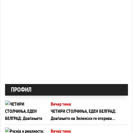
ПРОФИЛ
Вечер тема
ЧЕТИРИ СТОЛЧИЊА, ЕДЕН БЕЛГРАД:
Доаѓањето на Зеленски ги открива
тајните на политиката на балансирање
Вечер тема
на Вучиќ