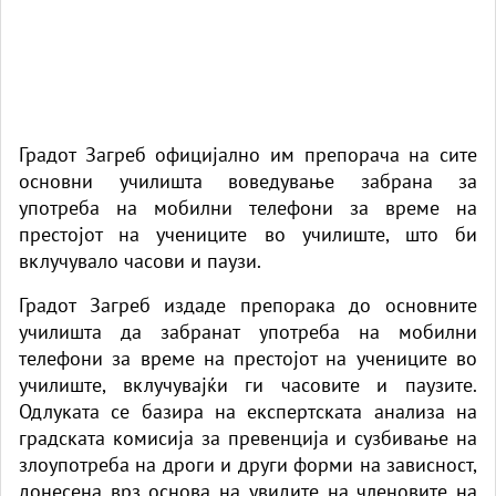
Градот Загреб официјално им препорача на сите
основни училишта воведување забрана за
употреба на мобилни телефони за време на
престојот на учениците во училиште, што би
вклучувало часови и паузи.
Градот Загреб издаде препорака до основните
училишта да забранат употреба на мобилни
телефони за време на престојот на учениците во
училиште, вклучувајќи ги часовите и паузите.
Одлуката се базира на експертската анализа на
градската комисија за превенција и сузбивање на
злоупотреба на дроги и други форми на зависност,
донесена врз основа на увидите на членовите на