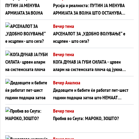
Русија и реалноста: ПУТИН ЈА МЕНУВА
АРМИЈАТА ЗА ВОЈНА ШТО ОСТАНУВА
БЕЗ ФРОНТ
Вечер тема
АРСЕНАЛОТ ЗА „УДОБНО ВОЈУВАЊЕ“ е
исцрпен - што сега?
Вечер тема
КОГА ДУНАВ ЈА ГУБИ СИЛАТА - црвен
аларм на системската плоча од јужна
Германија до Црното Море...
Вечер Анализа
Дедовците и бабите ќе работат пет-шест
години подоцна затоа што НЕМААТ
ВНУЦИ ДА ГИ ЗАМЕНАТ
Вечер тема
Пробив во Сеута: МАРОКО, ЗОШТО?
Вечер тема