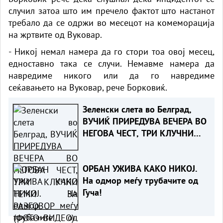
случил затоа што им пречело фактот што настанот
требало да се одржи во месецот на комеморација
на жртвите од Вуковар.
- Никој немал намера да го стори тоа овој месец,
едноставно така се случи. Немавме намера да
навредиме никого или да го навредиме
сеќавањето на Вуковар, рече Борковиќ.
Зеленски слета во Белград,
ВУЧИЌ ПРИРЕДУВА ВЕЧЕРА ВО
НЕГОВА ЧЕСТ, ТРИ КЛУЧНИ
ТЕМИ ЗА РАЗГОВОР
(ФОТО+ВИДЕО)
ОРБАН УЖИВА КАКО НИКОЈ.
На одмор меѓу трубачите од
Гуча!