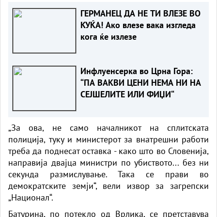
ГЕРМАНЕЦ ДА НЕ ТИ ВЛЕЗЕ ВО
КУЌА! Ако влезе вака изгледа
кога ќе излезе
Инфлуенсерка во Црна Гора:
“ПА ВАКВИ ЦЕНИ НЕМА НИ НА
СЕЈШЕЛИТЕ ИЛИ ФИЏИ“
„За ова, не само началникот на сплитската
полиција, туку и министерот за внатрешни работи
треба да поднесат оставка - како што во Словенија,
направија двајца министри по убиството... без ни
секунда размислување. Така се прави во
демократските земји“, вели извор за загрепски
„Национал“.
Батурина, по потекло од Врлика, се претставува