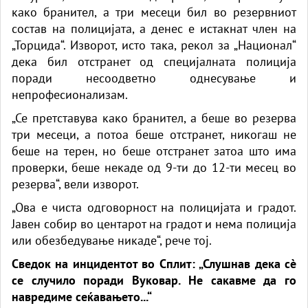
како бранител, а три месеци бил во резервниот
состав на полицијата, а денес е истакнат член на
„Торцида“. Изворот, исто така, рекол за „Национал“
дека бил отстранет од специјалната полиција
поради несоодветно однесување и
непрофесионализам.
„Се претставува како бранител, а беше во резерва
три месеци, а потоа беше отстранет, никогаш не
беше на терен, но беше отстранет затоа што има
проверки, беше некаде од 9-ти до 12-ти месец во
резерва“, вели изворот.
„Ова е чиста одговорност на полицијата и градот.
Јавен собир во центарот на градот и нема полиција
или обезбедување никаде“, рече тој.
Сведок на инцидентот во Сплит: „Слушнав дека сè
се случило поради Вуковар. Не сакавме да го
навредиме сеќавањето...“