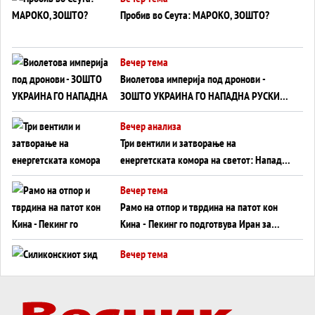
Пробив во Сеута: МАРОКО, ЗОШТО?
Вечер тема
Виолетова империја под дронови -
ЗОШТО УКРАИНА ГО НАПАДНА РУСКИОТ
WILDBERRIES
Вечер анализа
Три вентили и затворање на
енергетската комора на светот: Нападот
во Суец најавува глобален енергетски
Вечер тема
инфаркт?
Рамо на отпор и тврдина на патот кон
Кина - Пекинг го подготвува Иран за
американска копнена инвазија
Вечер тема
Силиконскиот ѕид веќе не е непробоен,
Кина го напаѓа последниот голем
монопол на Западот?