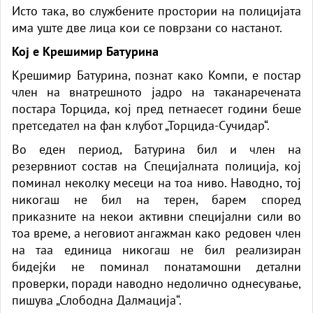
Исто така, во службените простории на полицијата
има уште две лица кои се поврзани со настанот.
Кој е Крешимир Батурина
Крешимир Батурина, познат како Компи, е постар
член на внатрешното јадро на таканаречената
постара Торцида, кој пред петнаесет години беше
претседател на фан клубот „Торцида-Сучидар“.
Во еден период, Батурина бил и член на
резервниот состав на Специјалната полиција, кој
поминал неколку месеци на тоа ниво. Наводно, тој
никогаш не бил на терен, барем според
приказните на некои активни специјални сили во
тоа време, а неговиот ангажман како редовен член
на таа единица никогаш не бил реализиран
бидејќи не поминал понатамошни детални
проверки, поради наводно недолично однесување,
пишува „Слободна Далмација“.