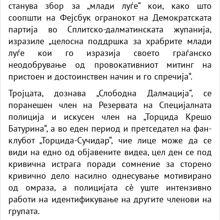
станува збор за „млади луѓе“ кои, како што
соопшти на Фејсбук огранокот на Демократската
партија во Сплитско-далматинската жупанија,
изразиле „целосна поддршка за храбрите млади
луѓе кои го изразија своето граѓанско
неодобрување од провокативниот митинг на
пристоен и достоинствен начин и го спречија“.
Тројцата, дознава „Слободна Далмација“, се
поранешен член на Резервата на Специјалната
полиција и искусен член на „Торцида Крешо
Батурина“, а во еден период и претседател на фан-
клубот „Торцида-Сучидар“, чие лице може да се
види на едно од објавените видеа, цел ден се под
кривична истрага поради сомнение за сторено
кривично дело насилно однесување мотивирано
од омраза, а полицијата сè уште интензивно
работи на идентификување на другите членови на
групата.