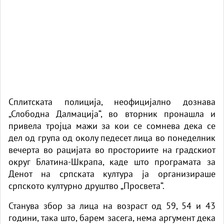
Сплитската полиција, неофицијално дознава
„Слободна Далмација“, во вторник пронашла и
привела тројца мажи за кои се сомнева дека се
дел од група од околу педесет лица во понеделник
вечерта во рацијата во просториите на градскиот
округ Блатина-Шкрапа, каде што програмата за
Денот на српската култура ја организираше
српското културно друштво „Просвета“.
Станува збор за лица на возраст од 59, 54 и 43
години, така што, барем засега, нема аргумент дека