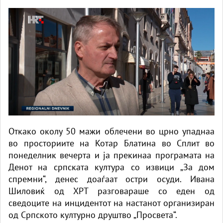
Откако околу 50 мажи облечени во црно упаднаа
во просториите на Котар Блатина во Сплит во
понеделник вечерта и ја прекинаа програмата на
Денот на српската култура со извици „За дом
спремни“, денес доаѓаат остри осуди. Ивана
Шиловиќ од ХРТ разговараше со еден од
сведоците на инцидентот на настанот организиран
од Српското културно друштво „Просвета“.