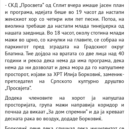
- СКД „Просвета“ од Сплит вчера имаше јасен план
и програма, идејата беше во 19 часот да настапи
женскиот хор со четири или пет песни. Потоа, на
виолина требаше да настапи млада тинејџерка од
нашата заедница. Во 18 часот, околу стотина млади
мажи во црно, со качулки на главите, се собраа на
паркингот пред зградата на Градскиот округ
Блатина. Тие дојдоа на вратата со две лица над 40
години и рекоа дека нема да има програма, дека
нема да ни дозволат и дека мора да го напуштиме
просторот, изјави за ХРТ Илија Борковиќ, заменик-
претседател на Српското културно друштво
„Просвјета“.
Додека членовите на хорот ја напуштаа
просторијата, група мажи направија коридор и
почнаа да викаат „За дом спремни“ и да ја креваат
десната рака во воздух, додаде Борковиќ.
Борковиќ рече дека слушнал дека инцидентот се