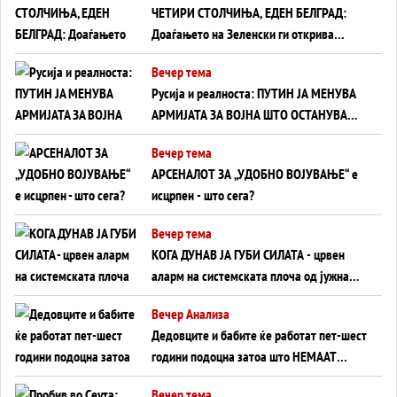
ЧЕТИРИ СТОЛЧИЊА, ЕДЕН БЕЛГРАД:
Доаѓањето на Зеленски ги открива
тајните на политиката на балансирање
Вечер тема
на Вучиќ
Русија и реалноста: ПУТИН ЈА МЕНУВА
АРМИЈАТА ЗА ВОЈНА ШТО ОСТАНУВА
БЕЗ ФРОНТ
Вечер тема
АРСЕНАЛОТ ЗА „УДОБНО ВОЈУВАЊЕ“ е
исцрпен - што сега?
Вечер тема
КОГА ДУНАВ ЈА ГУБИ СИЛАТА - црвен
аларм на системската плоча од јужна
Германија до Црното Море...
Вечер Анализа
Дедовците и бабите ќе работат пет-шест
години подоцна затоа што НЕМААТ
ВНУЦИ ДА ГИ ЗАМЕНАТ
Вечер тема