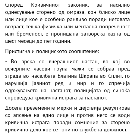
Според Кривичниот законик, за насилно
однесување сторено од омраза, кон блиско лице
или лице кое е особено ранливо поради неговата
возраст, тешка физичка или ментална попреченост
или бременост, е пропишана затворска казна од
шест месеци до пет години.
Пристигна и полициското соопштение:
- Во врска со вчерашниот настан, во кој во
вечерните часови група мажи се собраа пред
зграда во населбата Блатина Шкрапа во Сплит, го
нарушија јавниот ред и мир и го спречија
одржувањето на настанот, полицијата од синоќа
спроведува кривична истрага за настанот.
Досега преземените мерки и дејствија резултираа
со апсење на едно лице и против него се води
кривична истрага поради сомнение за сторено
кривично дело кое се гони по службена должност.