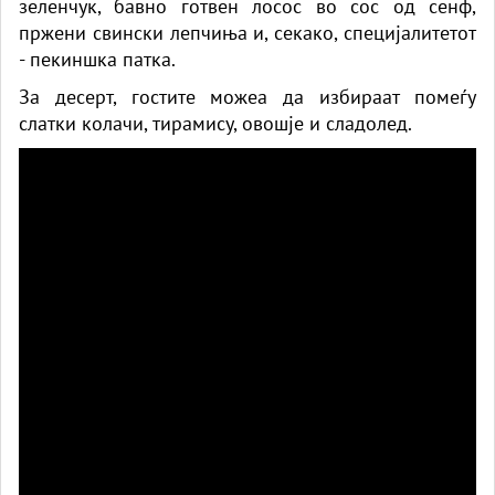
зеленчук, бавно готвен лосос во сос од сенф,
пржени свински лепчиња и, секако, специјалитетот
- пекиншка патка.
За десерт, гостите можea да избираат помеѓу
слатки колачи, тирамису, овошје и сладолед.