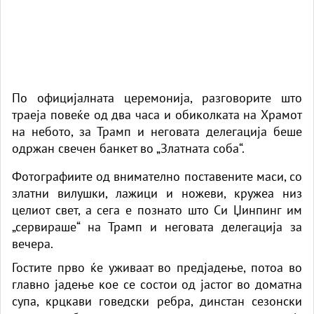
По официјалната церемонија, разговорите што
траеја повеќе од два часа и обиколката на Храмот
на небото, за Трамп и неговата делегација беше
одржан свечен банкет во „Златната соба“.
Фотографиите од внимателно поставените маси, со
златни вилушки, лажици и ножеви, кружеа низ
целиот свет, а сега е познато што
Си Џинпинг
им
„сервираше“ на
Трамп
и неговата делегација за
вечера.
Гостите прво ќе уживаат во предјадење, потоа во
главно јадење кое се состои од јастог во доматна
супа, крцкави говедски ребра, динстан сезонски