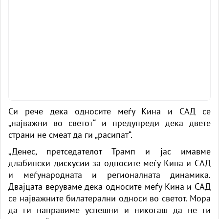
Си рече дека односите меѓу Кина и САД се
„најважни во светот“ и предупреди дека двете
страни не смеат да ги „расипат“.
„Денес, претседателот Трамп и јас имавме
длабински дискусии за односите меѓу Кина и САД
и меѓународната и регионалната динамика.
Двајцата веруваме дека односите меѓу Кина и САД
се најважните билатерални односи во светот. Мора
да ги направиме успешни и никогаш да не ги