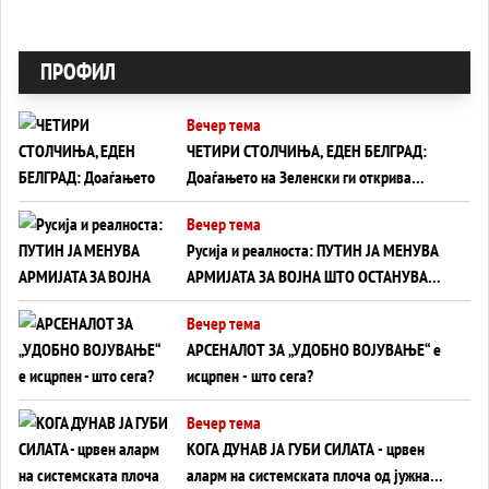
ПРОФИЛ
Вечер тема
ЧЕТИРИ СТОЛЧИЊА, ЕДЕН БЕЛГРАД:
Доаѓањето на Зеленски ги открива
тајните на политиката на балансирање
Вечер тема
на Вучиќ
Русија и реалноста: ПУТИН ЈА МЕНУВА
АРМИЈАТА ЗА ВОЈНА ШТО ОСТАНУВА
БЕЗ ФРОНТ
Вечер тема
АРСЕНАЛОТ ЗА „УДОБНО ВОЈУВАЊЕ“ е
исцрпен - што сега?
Вечер тема
КОГА ДУНАВ ЈА ГУБИ СИЛАТА - црвен
аларм на системската плоча од јужна