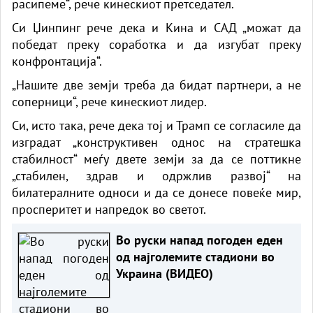
расипеме“, рече кинескиот претседател.
Си Џинпинг рече дека и Кина и САД „можат да
победат преку соработка и да изгубат преку
конфронтација“.
„Нашите две земји треба да бидат партнери, а не
соперници“, рече кинескиот лидер.
Си, исто така, рече дека тој и Трамп се согласиле да
изградат „конструктивен однос на стратешка
стабилност“ меѓу двете земји за да се поттикне
„стабилен, здрав и одржлив развој“ на
билатералните односи и да се донесе повеќе мир,
просперитет и напредок во светот.
Во руски напад погоден еден
од најголемите стадиони во
Украина (ВИДЕО)