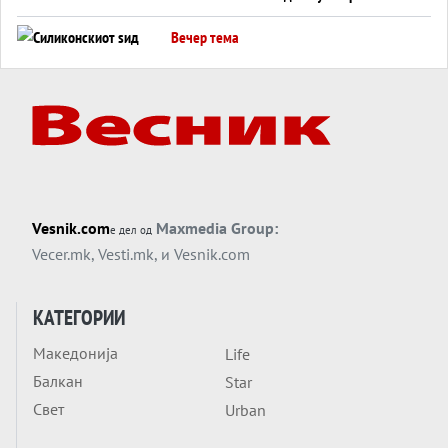
американска копнена инвазија
Вечер тема
Силиконскиот ѕид веќе не е непробоен,
Кина го напаѓа последниот голем
монопол на Западот?
Вечер тема
Трамп тврди дека повторно „разговара“
со Иран - ваквите моменти се поопасни
од отворените закани
Вечер тема
Vesnik.com
Maxmedia Group:
е дел од
ДЛАБОКО УДОЛУ: Сметководствените
Vecer.mk
,
Vesti.mk
, и
Vesnik.com
трикови што го соборија ЕНРОН ги
применуваат гигантите за ВИ
Вечер тема
КАТЕГОРИИ
АТОМСКО ДОМИНО НА БЛИСКИОТ
Македонија
Life
ИСТОК
Балкан
Star
Вечер тема
Свет
Urban
ОД ШАХЕД ДО СВЕТСКА ВОЈНА?