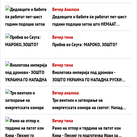
Германија до Црното Море...
Вечер Анализа
Дедовците и бабите ќе работат пет-шест
години подоцна затоа што НЕМААТ
ВНУЦИ ДА ГИ ЗАМЕНАТ
Вечер тема
Пробив во Сеута: МАРОКО, ЗОШТО?
Вечер тема
Виолетова империја под дронови -
ЗОШТО УКРАИНА ГО НАПАДНА РУСКИОТ
WILDBERRIES
Вечер анализа
Три вентили и затворање на
енергетската комора на светот: Нападот
во Суец најавува глобален енергетски
Вечер тема
инфаркт?
Рамо на отпор и тврдина на патот кон
Кина - Пекинг го подготвува Иран за