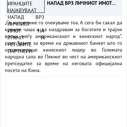
НАПАД ВРЗ ЛИЧНИОТ ИМОТ
НА ТРАМП И НЕГОВИТЕ
ПАРТНЕРИ
„Со нетрпение го очекуваме тоа. А сега би сакал да
кренам чаша и да наздравам за богатите и трајни
врски меѓу американскиот и кинескиот народ“,
рече Трамп за време на државниот банкет што го
организираше кинескиот лидер во Големата
народна сала во Пекинг во чест на американскиот
претседател за време на неговата официјална
посета на Кина.