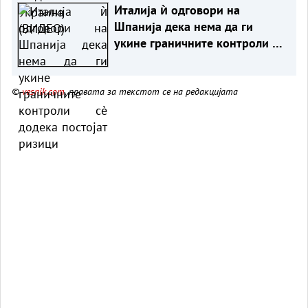
Италија ѝ одговори на
Шпанија дека нема да ги
укине граничните контроли сè
додека постојат ризици
©
vesnik.com
, правата за текстот се на редакцијата