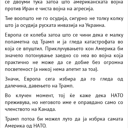
се двоуми тука затоа што американската војна
против Иран е чиста војна на агресија.
Тие воопшто не го осудија, сигурно не толку колку
што ја осудија руската инвазија на Украина.
Европа се колеба затоа што се чини дека е малку
попаметна од Трамп и ја гледа катастрофата во
која се впуштил. Приклучувањето кон Америка би
значело потонување заедно со неа во војна која
практично не може да се добие без огромна
посветеност (а никој нема апетит за тоа).
Значи, Европа сега избира да го гледа од
далечина, давењето на Трамп.
Во клучен момент, тој ќе каже дека НАТО
преживува, но неговото име е оправдано само со
членството на Канада.
Трамп потоа би можел луто да ја избрка самата
Америка од НАТО.