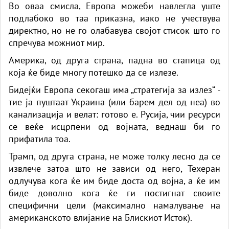
Во оваа смисла, Европа можеби навлегла уште
подлабоко во таа приказна, иако не учествува
директно, но не го олабавува својот стисок што го
спречува можниот мир.
Америка, од друга страна, падна во стапица од
која ќе биде многу потешко да се излезе.
Бидејќи Европа секогаш има „стратегија за излез“ -
тие ја пуштаат Украина (или барем дел од неа) во
канализација и велат: готово е. Русија, чии ресурси
се веќе исцрпени од војната, веднаш би го
прифатила тоа.
Трамп, од друга страна, не може толку лесно да се
извлече затоа што не зависи од него, Техеран
одлучува кога ќе им биде доста од војна, а ќе им
биде доволно кога ќе ги постигнат своите
специфични цели (максимално намалување на
американското влијание на Блискиот Исток).