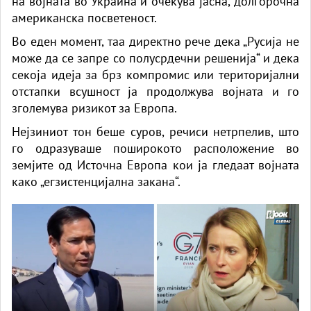
на војната во Украина и очекува јасна, долгорочна
американска посветеност.
Во еден момент, таа директно рече дека „Русија не
може да се запре со полусрдечни решенија“ и дека
секоја идеја за брз компромис или територијални
отстапки всушност ја продолжува војната и го
зголемува ризикот за Европа.
Нејзиниот тон беше суров, речиси нетрпелив, што
го одразуваше поширокото расположение во
земјите од Источна Европа кои ја гледаат војната
како „егзистенцијална закана“.