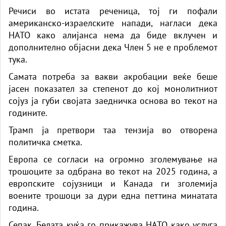
Речиси во истата реченица, тој ги пофали
американско-израелските напади, нагласи дека
НАТО како алијанса нема да биде вклучен и
дополнително објасни дека Член 5 не е проблемот
тука.
Самата потреба за вакви акробации веќе беше
јасен показател за степенот до кој монолитниот
сојуз ја губи својата заедничка основа во текот на
годините.
Трамп ја претвори таа тензија во отворена
политичка сметка.
Европа се согласи на огромно зголемување на
трошоците за одбрана во текот на 2025 година, а
европските сојузници и Канада ги зголемија
воените трошоци за дури една петтина минатата
година.
Сепак, Белата куќа го прикажува НАТО како услуга