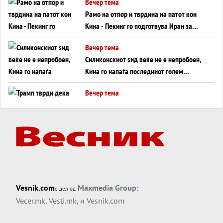
Вечер тема
инфаркт?
Рамо на отпор и тврдина на патот кон
Кина - Пекинг го подготвува Иран за
американска копнена инвазија
Вечер тема
Силиконскиот ѕид веќе не е непробоен,
Кина го напаѓа последниот голем
монопол на Западот?
Вечер тема
Трамп тврди дека повторно „разговара“
со Иран - ваквите моменти се поопасни
од отворените закани
Вечер тема
ДЛАБОКО УДОЛУ: Сметководствените
трикови што го соборија ЕНРОН ги
применуваат гигантите за ВИ
Вечер тема
Vesnik.com
Maxmedia Group:
е дел од
АТОМСКО ДОМИНО НА БЛИСКИОТ
Vecer.mk
,
Vesti.mk
, и
Vesnik.com
ИСТОК