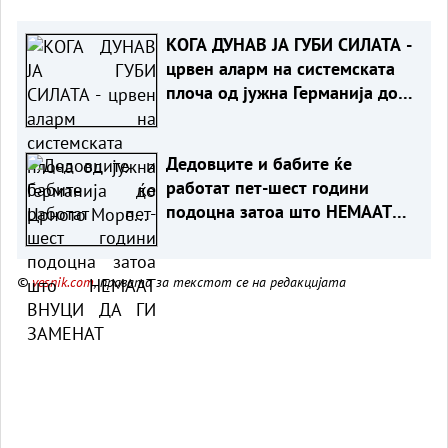
КОГА ДУНАВ ЈА ГУБИ СИЛАТА -
црвен аларм на системската
плоча од јужна Германија до
Црното Море...
Дедовците и бабите ќе
работат пет-шест години
подоцна затоа што НЕМААТ
ВНУЦИ ДА ГИ ЗАМЕНАТ
©
vesnik.com
, правата за текстот се на редакцијата