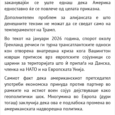
заканувајќи се уште еднаш дека Америка
едноставно ќе се повлече од целата приказна.
Дополнителен проблем за алијансата е што
денешните тензии не можат да се сведат само на
темпераментот на Трамп.
Во текот на јануари 2026 година, спорот околу
Гренланд речиси ги турна трансатлантските односи
кон отворена внатрешна криза кога Вашингтон
изврши притисок врз европските сојузници со
царини за територијата што ѝ припаѓа на Данска,
членка на НАТО и на Европската Унија.
Самиот факт дека американскиот претседател
употреби економска принуда против партнер во
рамките на истиот воен сојуз дејствуваше како
геополитички шок. Многумина во Европа (дури
тогаш) заклучија дека ова е подлабока промена во
американската надворешна политика.