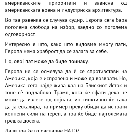
американските приоритети и зависна од
американската воена и индустриска архитектура.
Во таа равенка се случува судир. Европа сега бара
поголема слобода на избор, заедно со поголема
одговорност.
Интересно е што, како што видовме многу пати,
Европа нема храброст да се залага за себе.
Но, овој пат може да биде поинаку.
Европа не се осмелува да ѝ се спротивстави на
Америка, која е исправена и може да возврати. Но,
Америка сега најде жива кал на Блискиот Исток и
тоне сè подлабоко. Трамп, кога ќе сфати дека не
може да излезе од војната, инстинктивно ќе сака
да ја ескалира, на пример преку обиди да испрати
копнени сили на терен, а тоа ќе биде најголемата
грешка досега.
Дали тоа ќе го распадне НАТО?