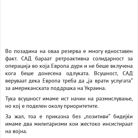
Во позадина на оваа резерва е многу едноставен
факт. САД бараат ретроактивна солидарност за
операција во која Европа дури и не беше вклучена
кога беше донесена одлуката. Всушност, САД
веруваат дека Европа треба да „ја врати услугата“
за американската поддршка на Украина.
Тука всушност имаме ист начин на размислување,
но кој е поделен околу приоритетите.
За жал, тоа е приказна без „позитиви“ бидејќи
имаме два милитаризми кои жестоко инсистираат
на војна.