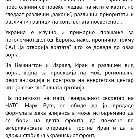
престолнини сè повеќе гледаат на истите карти, но
гледаат различни „закани“, различни приоритети и
различни граници на сопствената посветеност.
Украина е клучно и примарно прашање за
поголемиот дел од Европа, иако, иронично, токму
САД „ја отворија вратата“ што ќе доведе до оваа
војна.
За Вашингтон и Израел, Иран е различен вид
војна, војна за проекција на моќ, регионална
реорганизација и контрола на енергетски центар
што ја сече глобалната трговија.
На почетокот на март, генералниот секретар на
НАТО, Марк Руте, се обиде да ја продаде
формулата дека алијансата може истовремено да
се бори на двата фронта, да помогне во
американската операција против Иран и да ја
одржи стабилна украинскиот фронт.