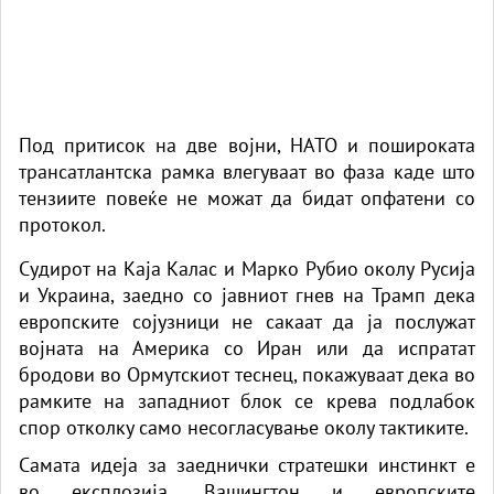
Под притисок на две војни, НАТО и пошироката
трансатлантска рамка влегуваат во фаза каде што
тензиите повеќе не можат да бидат опфатени со
протокол.
Судирот на Каја Калас и Марко Рубио околу Русија
и Украина, заедно со јавниот гнев на Трамп дека
европските сојузници не сакаат да ја послужат
војната на Америка со Иран или да испратат
бродови во Ормутскиот теснец, покажуваат дека во
рамките на западниот блок се крева подлабок
спор отколку само несогласување околу тактиките.
Самата идеја за заеднички стратешки инстинкт е
во експлозија. Вашингтон и европските