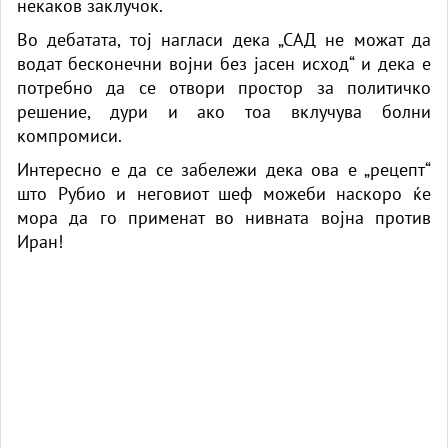
некаков заклучок.
Во дебатата, тој нагласи дека „САД не можат да
водат бесконечни војни без јасен исход“ и дека е
потребно да се отвори простор за политичко
решение, дури и ако тоа вклучува болни
компромиси.
Интересно е да се забележи дека ова е „рецепт“
што Рубио и неговиот шеф можеби наскоро ќе
мора да го применат во нивната војна против
Иран!