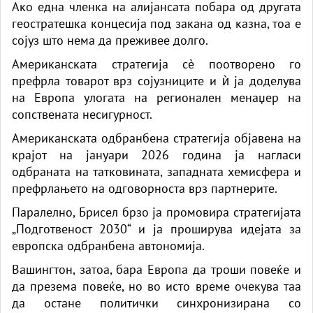
Ако една членка на алијансата побара од другата
геостратешка концесија под закана од казна, тоа е
сојуз што нема да преживее долго.
Американската стратегија сè поотворено го
префрла товарот врз сојузниците и ѝ ја доделува
на Европа улогата на регионален менаџер на
сопствената несигурност.
Американската одбранбена стратегија објавена на
крајот на јануари 2026 година ја нагласи
одбраната на татковината, западната хемисфера и
префрлањето на одговорноста врз партнерите.
Паралелно, Брисел брзо ја промовира стратегијата
„Подготвеност 2030“ и ја проширува идејата за
европска одбранбена автономија.
Вашингтон, затоа, бара Европа да троши повеќе и
да презема повеќе, но во исто време очекува таа
да остане политички синхронизирана со