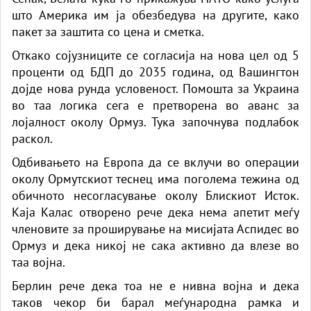
што Америка им ја обезбедува на другите, како
пакет за заштита со цена и сметка.
Откако сојузниците се согласија на нова цел од 5
проценти од БДП до 2035 година, од Вашингтон
дојде нова рунда условеност. Помошта за Украина
во таа логика сега е претворена во аванс за
лојалност околу Ормуз. Тука започнува подлабок
раскол.
Одбивањето на Европа да се вклучи во операции
околу Ормутскиот теснец има поголема тежина од
обичното несогласување околу Блискиот Исток.
Каја Калас отворено рече дека нема апетит меѓу
членовите за проширување на мисијата Аспидес во
Ормуз и дека никој не сака активно да влезе во
таа војна.
Берлин рече дека тоа не е нивна војна и дека
таков чекор би барал меѓународна рамка и