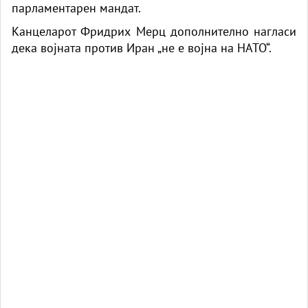
парламентарен мандат.
Канцеларот Фридрих Мерц дополнително нагласи
дека војната против Иран „не е војна на НАТО“.