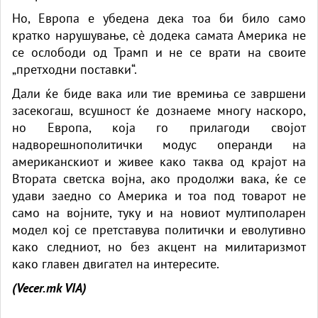
Но, Европа е убедена дека тоа би било само
кратко нарушување, сè додека самата Америка не
се ослободи од Трамп и не се врати на своите
„претходни поставки“.
Дали ќе биде вака или тие времиња се завршени
засекогаш, всушност ќе дознаеме многу наскоро,
но Европа, која го прилагоди својот
надворешнополитички модус операнди на
американскиот и живее како таква од крајот на
Втората светска војна, ако продолжи вака, ќе се
удави заедно со Америка и тоа под товарот не
само на војните, туку и на новиот мултиполарен
модел кој се претставува политички и еволутивно
како следниот, но без акцент на милитаризмот
како главен двигател на интересите.
(Vecer.mk
VIA)