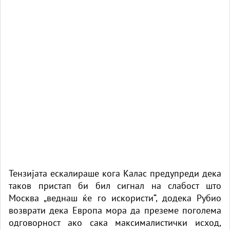
Тензијата ескалираше кога Калас предупреди дека
таков пристап би бил сигнал на слабост што
Москва „веднаш ќе го искористи“, додека Рубио
возврати дека Европа мора да преземе поголема
одговорност ако сака максималистички исход,