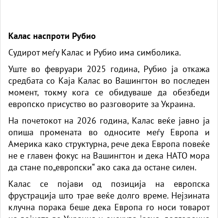
Калас наспроти Рубио
Судирот меѓу Калас и Рубио има симболика.
Уште во февруари 2025 година, Рубио ја откажа
средбата со Каја Калас во Вашингтон во последен
момент, токму кога се обидуваше да обезбеди
европско присуство во разговорите за Украина.
На почетокот на 2026 година, Калас веќе јавно ја
опиша промената во односите меѓу Европа и
Америка како структурна, рече дека Европа повеќе
не е главен фокус на Вашингтон и дека НАТО мора
да стане по„европски“ ако сака да остане силен.
Калас се појави од позиција на европска
фрустрација што трае веќе долго време. Нејзината
клучна порака беше дека Европа го носи товарот