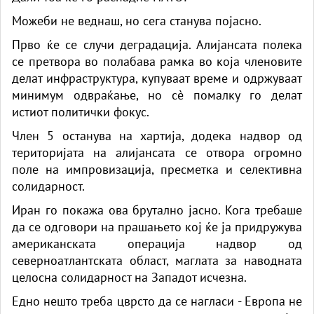
Можеби не веднаш, но сега станува појасно.
Прво ќе се случи деградација. Алијансата полека
се претвора во полабава рамка во која членовите
делат инфраструктура, купуваат време и одржуваат
минимум одвраќање, но сè помалку го делат
истиот политички фокус.
Член 5 останува на хартија, додека надвор од
територијата на алијансата се отвора огромно
поле на импровизација, пресметка и селективна
солидарност.
Иран го покажа ова брутално јасно. Кога требаше
да се одговори на прашањето кој ќе ја придружува
американската операција надвор од
северноатлантската област, маглата за наводната
целосна солидарност на Западот исчезна.
Едно нешто треба цврсто да се нагласи - Европа не