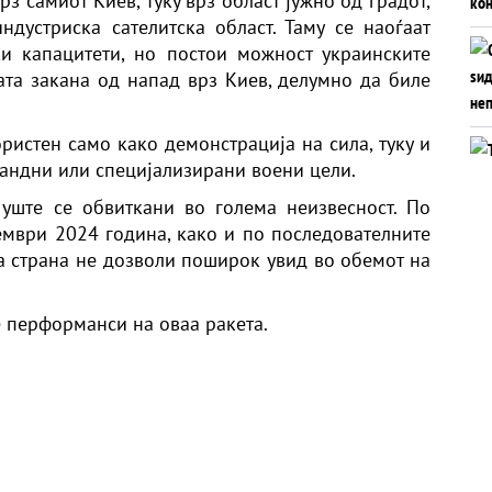
з самиот Киев, туку врз област јужно од градот,
дустриска сателитска област. Таму се наоѓаат
и капацитети, но постои можност украинските
ата закана од напад врз Киев, делумно да биле
ристен само како демонстрација на сила, туку и
мандни или специјализирани воени цели.
уште се обвиткани во голема неизвесност. По
мври 2024 година, како и по последователните
та страна не дозволи поширок увид во обемот на
е перформанси на оваа ракета.