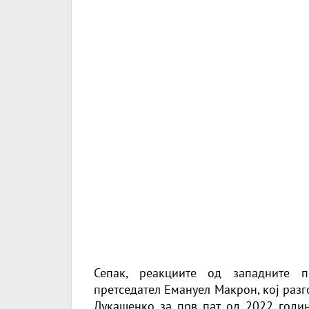
Сепак, реакциите од западните п
претседател Емануел Макрон, кој раз
Лукашенко за прв пат од 2022 година