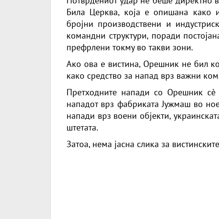
Потврдениот удар не беше директно вр
Била Церква, која е опишана како ин
бројни производствени и индустриск
командни структури, поради постојан
префрлени токму во такви зони.
Ако ова е вистина, Орешник не бил ко
како средство за напад врз важни ко
Претходните напади со Орешник сè 
нападот врз фабриката Јужмаш во ное
напади врз воени објекти, украинска
штетата.
Затоа, нема јасна слика за вистинскит