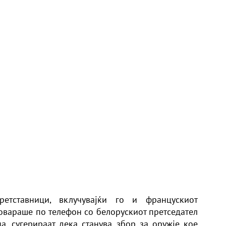
ретставници, вклучувајќи го и францускиот
говараше по телефон со белорускиот претседател
, сугерираат дека станува збор за оружје кое