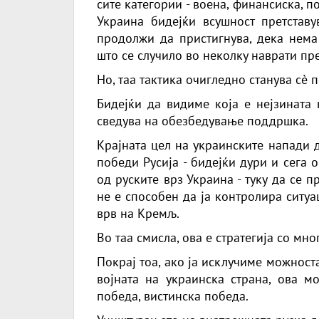
сите категории - воена, финансиска, п
Украина бидејќи всушност претстав
продолжи да пристигнува, дека нема
што се случило во неколку наврати пр
Но, таа тактика очигледно станува сè 
Бидејќи да видиме која е нејзината 
сведува на обезбедување поддршка.
Крајната цел на украинските напади 
победи Русија - бидејќи дури и сега
од руските врз Украина - туку да се 
не е способен да ја контролира ситуа
врв на Кремљ.
Во таа смисла, ова е стратегија со мно
Покрај тоа, ако ја исклучиме можност
војната на украинска страна, ова м
победа, вистинска победа.