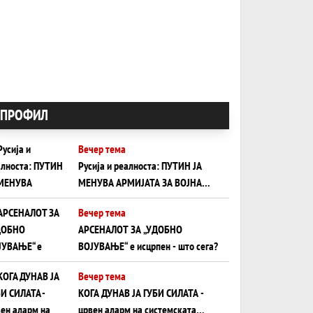
ПРОФИЛ
Вечер тема
Русија и реалноста: ПУТИН ЈА
МЕНУВА АРМИЈАТА ЗА ВОЈНА
ШТО ОСТАНУВА БЕЗ ФРОНТ
Вечер тема
АРСЕНАЛОТ ЗА „УДОБНО
ВОЈУВАЊЕ“ е исцрпен - што сега?
Вечер тема
КОГА ДУНАВ ЈА ГУБИ СИЛАТА -
црвен аларм на системската