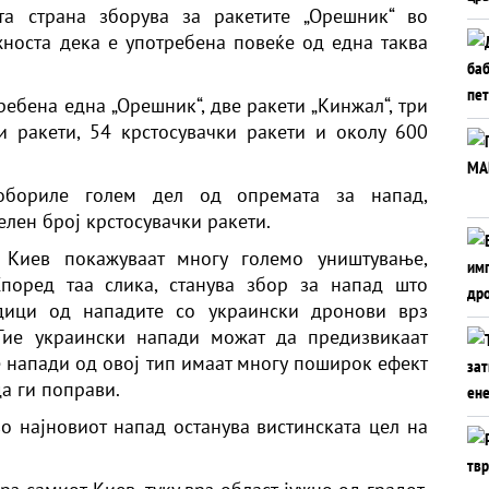
а страна зборува за ракетите „Орешник“ во
носта дека е употребена повеќе од една таква
ребена една „Орешник“, две ракети „Кинжал“, три
и ракети, 54 крстосувачки ракети и околу 600
собориле голем дел од опремата за напад,
елен број крстосувачки ракети.
 Киев покажуваат многу големо уништување,
Според таа слика, станува збор за напад што
дици од нападите со украински дронови врз
 Тие украински напади можат да предизвикаат
е напади од овој тип имаат многу поширок ефект
да ги поправи.
о најновиот напад останува вистинската цел на