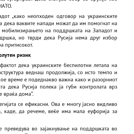
НАТО.
адот „како неопходен одговор на украинските
на дека ваквите напади можат да им помогнат на
о мобилизирањето на поддршката на Западот и
ршка, но тврди дека Русија нема друг избор
а притисокот.
олутен ризик
фактот дека украинските беспилотни летала на
структура веднаш продолжија, со исто темпо и
некое време е подеднакво важна како и разорниот
та дека Русија полека ја губи контролата врз
е враќа дома“.
егијата се ефикасни. Ова е многу јасно видливо
 каде, да речеме, веќе има мала еуфорија за
се преведува во зајакнување на поддршката во