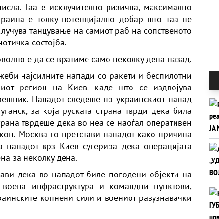
исла. Таа е исклучително ризична, максимално
краина е толку потенцијално добар што таа не
Вклучува танцување на самиот раб на сопственото
нотичка состојба.
оволно е да се вратиме само неколку дена назад.
ожеби најсилните напади со ракети и беспилотни
иот регион на Киев, каде што се издвојува
решник. Нападот следеше по украинскиот напад
уганск, за која руската страна тврди дека била
трана тврдеше дека во неа се наоѓал оперативен
икон. Москва го претстави нападот како причина
а нападот врз Киев сугерира дека операцијата
на за неколку дена.
ави дека во нападот биле погодени објекти на
, воена инфраструктура и командни пунктови,
краинските копнени сили и воениот разузнавачки