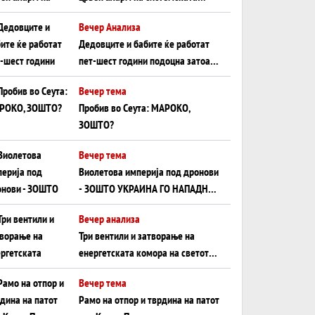
плоча од јужна Германија до
Вечер Анализа
Црното Море...
Дедовците и бабите ќе работат
пет-шест години подоцна затоа
што НЕМААТ ВНУЦИ ДА ГИ
Вечер тема
ЗАМЕНАТ
Пробив во Сеута: МАРОКО,
ЗОШТО?
Вечер тема
Виолетова империја под дронови
- ЗОШТО УКРАИНА ГО НАПАДНА
РУСКИОТ WILDBERRIES
Вечер анализа
Три вентили и затворање на
енергетската комора на светот:
Нападот во Суец најавува
Вечер тема
глобален енергетски инфаркт?
Рамо на отпор и тврдина на патот