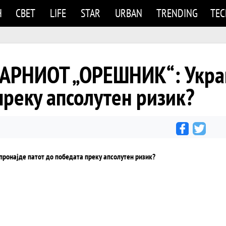
Н
СВЕТ
LIFE
STAR
URBAN
TRENDING
TE
АРНИОТ „ОРЕШНИК“: Украи
преку апсолутен ризик?