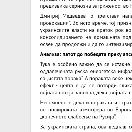
предизвика сериозна загриженост во 
Дмитриј Медведев го претстави нап
провокации“. Во исто време, тој приз
украинските власти на краток рок в
консолидирањето на домашната подд
освен да продолжи и да го интензивир
Анализа: патот до победата преку апс
Тука е особено важно да се истакне 
оддалечената руска енергетска инфра
со „истата порака“. А пораката веќе 
ефект - целта е да се потврди слика
војната што ја започна, дека „војната с
Несомнено е дека и пораката и страт
во пошироката атмосфера во Европа,
„конечното слабеење на Русија“.
За украинската страна, ова веднаш 