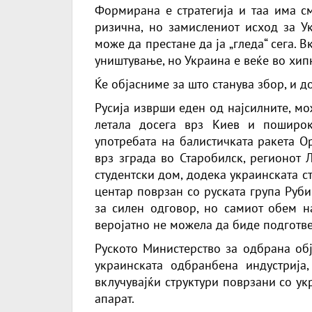
Формирана е стратегија и таа има см
ризична, но замислениот исход за У
може да престане да ја „гледа“ сега. 
уништување, но Украина е веќе во хип
Ќе објасниме за што станува збор, и д
Русија изврши еден од најсилните, м
летала досега врз Киев и поширок
употребата на балистичката ракета О
врз зграда во Старобилск, регионот Л
студентски дом, додека украинската с
центар поврзан со руската група Руб
за силен одговор, но самиот обем н
веројатно не можела да биде подготве
Руското Министерство за одбрана обј
украинската одбранбена индустрија
вклучувајќи структури поврзани со у
апарат.