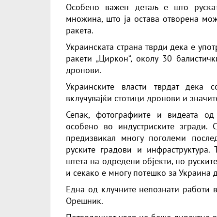
Особено важен детаљ е што рускат
множина, што ја остава отворена мож
ракета.
Украинската страна тврди дека е упот
ракети „Циркон“, околу 30 балистичк
дронови.
Украинските власти тврдат дека 
вклучувајќи стотици дронови и значит
Сепак, фотографиите и видеата од
особено во индустриските згради. 
предизвикал многу поголеми после
руските градови и инфраструктура.
штета на одредени објекти, но рускит
и секако е многу потешко за Украина 
Една од клучните непознати работи в
Орешник.