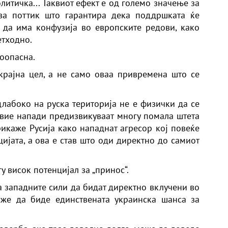
олитичка... Таквиот ефект е од големо значење за
ува поттик што гарантира дека поддршката ќе
 да има конфузија во европските редови, како
етходно.
поопасна.
крајна цел, а не само оваа привремена што се
длабоко на руска територија не е физички да се
 овие напади предизвикуваат многу помала штета
прикаже Русија како нападнат агресор кој повеќе
цијата, а ова е став што оди директно до самиот
гу висок потенцијал за „принос“.
а западните сили да бидат директно вклучени во
оже да биде единствената украинска шанса за