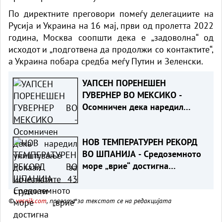
По директните преговори помеѓу делегациите на
Русија и Украина на 16 мај, први од пролетта 2022
година, Москва соопшти дека е „задоволна“ од
исходот и „подготвена да продолжи со контактите“,
а Украина побара средба меѓу Путин и Зеленски.
УАПСЕН ПОРЕНЕШЕН
ГУВЕРНЕР ВО МЕКСИКО -
Осомничен дека наредил
уништување докази за
исчезнатите 43 студенти
НОВ ТЕМПЕРАТУРЕН РЕКОРД
ВО ШПАНИЈА - Средоземното
море „врие“ достигна
неверојатни 33 степени
целзиусови
©
vesnik.com
, правата за текстот се на редакцијата