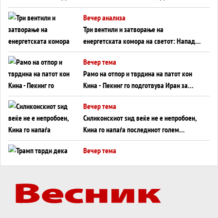
WILDBERRIES
Вечер анализа
Три вентили и затворање на
енергетската комора на светот: Нападот
во Суец најавува глобален енергетски
Вечер тема
инфаркт?
Рамо на отпор и тврдина на патот кон
Кина - Пекинг го подготвува Иран за
американска копнена инвазија
Вечер тема
Силиконскиот ѕид веќе не е непробоен,
Кина го напаѓа последниот голем
монопол на Западот?
Вечер тема
Трамп тврди дека повторно „разговара“
со Иран - ваквите моменти се поопасни
од отворените закани
Вечер тема
ДЛАБОКО УДОЛУ: Сметководствените
трикови што го соборија ЕНРОН ги