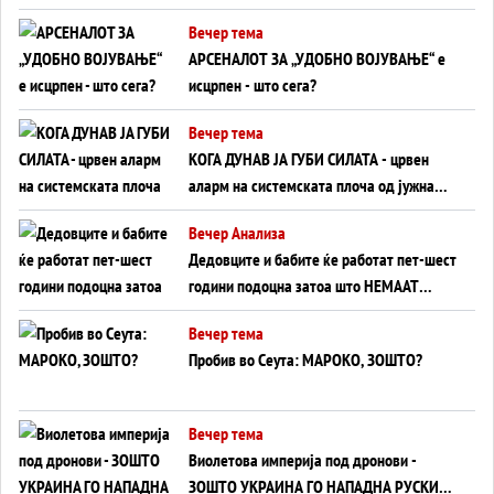
БЕЗ ФРОНТ
Вечер тема
АРСЕНАЛОТ ЗА „УДОБНО ВОЈУВАЊЕ“ е
исцрпен - што сега?
Вечер тема
КОГА ДУНАВ ЈА ГУБИ СИЛАТА - црвен
аларм на системската плоча од јужна
Германија до Црното Море...
Вечер Анализа
Дедовците и бабите ќе работат пет-шест
години подоцна затоа што НЕМААТ
ВНУЦИ ДА ГИ ЗАМЕНАТ
Вечер тема
Пробив во Сеута: МАРОКО, ЗОШТО?
Вечер тема
Виолетова империја под дронови -
ЗОШТО УКРАИНА ГО НАПАДНА РУСКИОТ