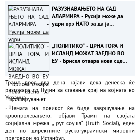
РАЗУЗНАВАЊЕТО НА САД
АЛАРМИРА - Русија може да
удри врз НАТО за да ја
провери реакцијата на
сојузниците
„ПОЛИТИКО“ - ЦРНА ГОРА И
ИСЛАНД МОЖАТ ЗАЕДНО ВО
ЕУ - Брисел отвара нова сцена
за проширувањето
Трамп пред два дена најави дека денеска ќе
разговара со Путин за ставање крај на војната во
Украина.
- Темата на повикот ќе биде завршување на
крвопролевањето, објави Трамп на својата
социјална мрежа „Трут соушл“ (Truth Social), еден
ден по директните руско-украински мировни
преговори во Истанбул.