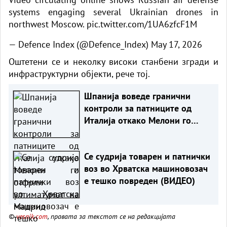
systems engaging several Ukrainian drones in
northwest Moscow.
pic.twitter.com/1UA6zfcF1M
— Defence Index (@Defence_Index)
May 17, 2026
Оштетени се и неколку високи станбени згради и
инфраструктурни објекти, рече тој.
Шпанија воведе гранични
контроли за патниците од
Италија откако Мелони го
отфрли ултиматумот на
Мадрид
Се судрија товарен и патнички
воз во Хрватска машиновозач
е тешко повреден (ВИДЕО)
©
vesnik.com
, правата за текстот се на редакцијата