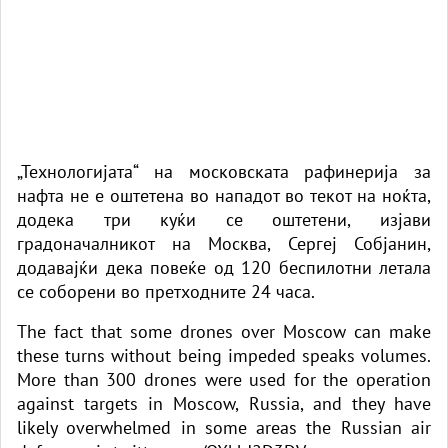
„Технологијата“ на московската рафинерија за
нафта не е оштетена во нападот во текот на ноќта,
додека три куќи се оштетени, изјави
градоначалникот на Москва, Сергеј Собјанин,
додавајќи дека повеќе од 120 беспилотни летала
се соборени во претходните 24 часа.
The fact that some drones over Moscow can make
these turns without being impeded speaks volumes.
More than 300 drones were used for the operation
against targets in Moscow, Russia, and they have
likely overwhelmed in some areas the Russian air