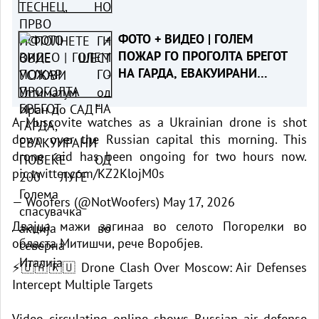
ШЕСТ УСЛОВИ - Ултиматум од
Иран до САД “
ФОТО + ВИДЕО | ГОЛЕМ
ПОЖАР ГО ПРОГОЛТА БРЕГОТ
НА ГАРДА, ЕВАКУИРАНИ
ПОВЕЌЕ ОД 200 ЛУЃЕ - Голема
спасувачка акција во северна
A Muscovite watches as a Ukrainian drone is shot
Италија
down over the Russian capital this morning. This
drone raid has been ongoing for two hours now.
pic.twitter.com/KZ2KlojM0s
— Woofers (@NotWoofers)
May 17, 2026
Двајца мажи загинаа во селото Погорелки во
областа Митишчи, рече Воробјев.
⚡🇺🇦🇷🇺 Drone Clash Over Moscow: Air Defenses
Intercept Multiple Targets
Video circulating online shows Russian air defense