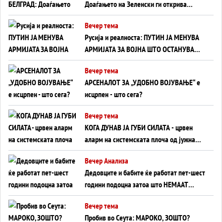
Доаѓањето на Зеленски ги открива
тајните на политиката на балансирање
Вечер тема
на Вучиќ
Русија и реалноста: ПУТИН ЈА МЕНУВА
АРМИЈАТА ЗА ВОЈНА ШТО ОСТАНУВА
БЕЗ ФРОНТ
Вечер тема
АРСЕНАЛОТ ЗА „УДОБНО ВОЈУВАЊЕ“ е
исцрпен - што сега?
Вечер тема
КОГА ДУНАВ ЈА ГУБИ СИЛАТА - црвен
аларм на системската плоча од јужна
Германија до Црното Море...
Вечер Анализа
Дедовците и бабите ќе работат пет-шест
години подоцна затоа што НЕМААТ
ВНУЦИ ДА ГИ ЗАМЕНАТ
Вечер тема
Пробив во Сеута: МАРОКО, ЗОШТО?