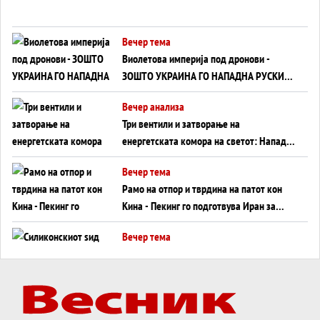
Вечер тема
Виолетова империја под дронови -
ЗОШТО УКРАИНА ГО НАПАДНА РУСКИОТ
WILDBERRIES
Вечер анализа
Три вентили и затворање на
енергетската комора на светот: Нападот
во Суец најавува глобален енергетски
Вечер тема
инфаркт?
Рамо на отпор и тврдина на патот кон
Кина - Пекинг го подготвува Иран за
американска копнена инвазија
Вечер тема
Силиконскиот ѕид веќе не е непробоен,
Кина го напаѓа последниот голем
монопол на Западот?
Вечер тема
Трамп тврди дека повторно „разговара“