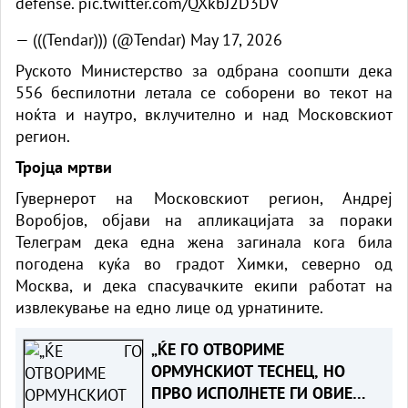
defense.
pic.twitter.com/QXkbJ2D3DV
— (((Tendar))) (@Tendar)
May 17, 2026
Руското Министерство за одбрана соопшти дека
556 беспилотни летала се соборени во текот на
ноќта и наутро, вклучително и над Московскиот
регион.
Тројца мртви
Гувернерот на Московскиот регион, Андреј
Воробјов, објави на апликацијата за пораки
Телеграм дека една жена загинала кога била
погодена куќа во градот Химки, северно од
Москва, и дека спасувачките екипи работат на
извлекување на едно лице од урнатините.
„ЌЕ ГО ОТВОРИМЕ
ОРМУНСКИОТ ТЕСНЕЦ, НО
ПРВО ИСПОЛНЕТЕ ГИ ОВИЕ