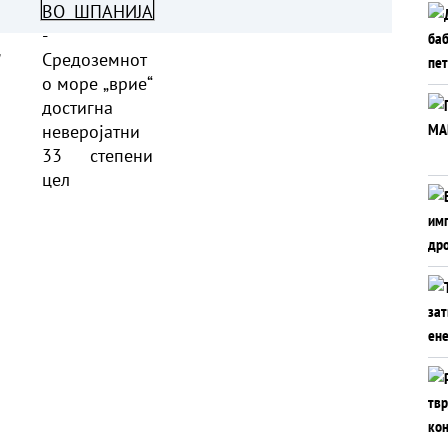
а
„врие“ достигна
нти
неверојатни 33 степени
а
целзиусови