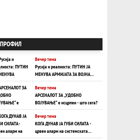
ПРОФИЛ
Вечер тема
Русија и реалноста: ПУТИН ЈА
МЕНУВА АРМИЈАТА ЗА ВОЈНА
ШТО ОСТАНУВА БЕЗ ФРОНТ
Вечер тема
АРСЕНАЛОТ ЗА „УДОБНО
ВОЈУВАЊЕ“ е исцрпен - што сега?
Вечер тема
КОГА ДУНАВ ЈА ГУБИ СИЛАТА -
црвен аларм на системската
плоча од јужна Германија до