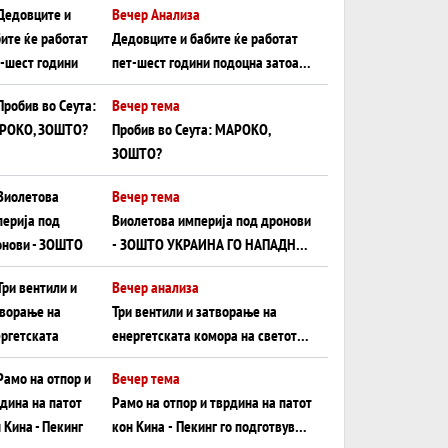
Вечер Анализа
Црното Море...
Дедовците и бабите ќе работат
пет-шест години подоцна затоа
што НЕМААТ ВНУЦИ ДА ГИ
Вечер тема
ЗАМЕНАТ
Пробив во Сеута: МАРОКО,
ЗОШТО?
Вечер тема
Виолетова империја под дронови
- ЗОШТО УКРАИНА ГО НАПАДНА
РУСКИОТ WILDBERRIES
Вечер анализа
Три вентили и затворање на
енергетската комора на светот:
Нападот во Суец најавува
Вечер тема
глобален енергетски инфаркт?
Рамо на отпор и тврдина на патот
кон Кина - Пекинг го подготвува