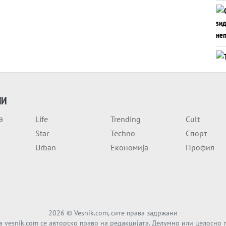
ИИ
а
Life
Trending
Cult
Star
Techno
Спорт
Urban
Економија
Профил
2026
© Vesnik.com, сите права задржани
а vesnik.com се авторско право на редакцијата. Делумно или целосно 