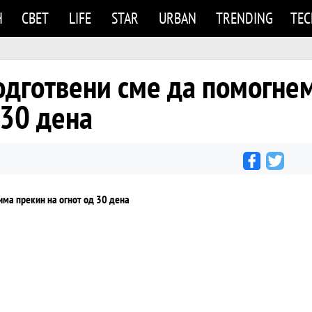
Н
СВЕТ
LIFE
STAR
URBAN
TRENDING
TE
одготвени сме да помогне
 30 дена