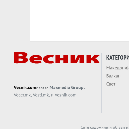
КАТЕГОР
Македониј
Балкан
Свет
Vesnik.com
Maxmedia Group:
е дел од
Vecer.mk
,
Vesti.mk
, и
Vesnik.com
Сите содржини и објави н