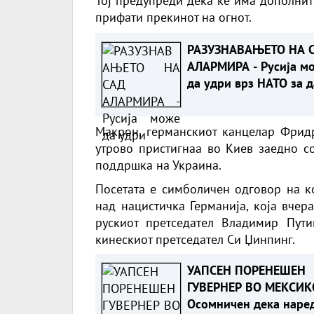
Тој предупреди дека ќе има дополнит
прифати прекинот на огнот.
РАЗУЗНАВАЊЕТО НА 
АЛАРМИРА - Русија м
да удри врз НАТО за д
провери реакцијата н
сојузниците
Макрон, германскиот канцелар Фрид
утрово пристигнаа во Киев заедно со
поддршка на Украина.
Посетата е симболичен одговор на к
над нацистичка Германија, која вчер
рускиот претседател Владимир Пути
кинескиот претседател Си Џинпинг.
УАПСЕН ПОРЕНЕШЕН
ГУВЕРНЕР ВО МЕКСИК
Осомничен дека наре