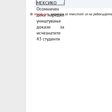
уништување докази з
исчезнатите 43 студе
©
vesnik.com
, правата за текстот се на редакцијат