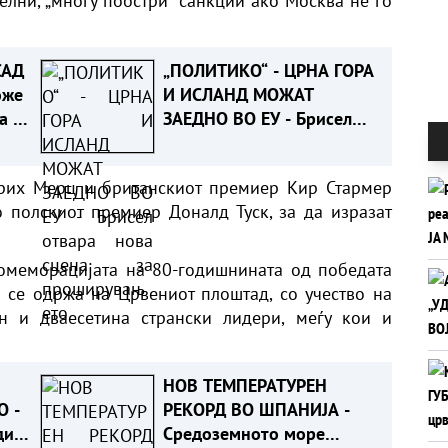
елни, „многу поостри“ санкции ако Москва не го
САД
„ПОЛИТИКО“ - ЦРНА ГОРА
оже
И ИСЛАНД МОЖАТ
а ја
ЗАЕДНО ВО ЕУ - Брисел
а
отвара нова сцена за
проширувањето
рих Мерц и британскиот премиер Кир Стармер
 полскиот премиер Доналд Туск, за да изразат
омеморацијата на 80-годишнината од победата
а се одржа на Црвениот плоштад, со учество на
н и дваесетина странски лидери, меѓу кои и
НОВ ТЕМПЕРАТУРЕН
О -
РЕКОРД ВО ШПАНИЈА -
дил
Средоземното море