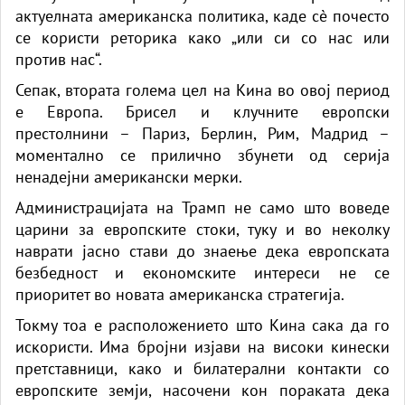
актуелната американска политика, каде сè почесто
се користи реторика како „или си со нас или
против нас“.
Сепак, втората голема цел на Кина во овој период
е Европа. Брисел и клучните европски
престолнини – Париз, Берлин, Рим, Мадрид –
моментално се прилично збунети од серија
ненадејни американски мерки.
Администрацијата на Трамп не само што воведе
царини за европските стоки, туку и во неколку
наврати јасно стави до знаење дека европската
безбедност и економските интереси не се
приоритет во новата американска стратегија.
Токму тоа е расположението што Кина сака да го
искористи. Има бројни изјави на високи кинески
претставници, како и билатерални контакти со
европските земји, насочени кон пораката дека