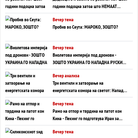
години подоцна затоа што НЕМААТ
ВНУЦИ ДА ГИ ЗАМЕНАТ
Вечер тема
Пробив во Сеута: МАРОКО, ЗОШТО?
Вечер тема
Виолетова империја под дронови -
ЗОШТО УКРАИНА ГО НАПАДНА РУСКИОТ
WILDBERRIES
Вечер анализа
Три вентили и затворање на
енергетската комора на светот: Нападот
во Суец најавува глобален енергетски
Вечер тема
инфаркт?
Рамо на отпор и тврдина на патот кон
Кина - Пекинг го подготвува Иран за
американска копнена инвазија
Вечер тема