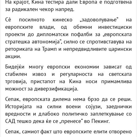
На крајот, Кина тестира дали Европа е подготвена
за радикален чекор напред.
Сè посилното кинеско „задоволување“ на
европските влади, од обемни инвестициски
проекти до дипломатски пофалби за „европската
стратешка автономија“, силно се спротивставува на
реториката на Трамп и непредвидливите царински
акции.
Бидејќи многу европски економии зависат од
стабилен извоз и регуларноста на светската
трговија, пристапот на Кина носи примамлива
можност за диверзификација.
Сепак, европската дилема нема брзо да се реши.
Историјата на силни воени сојузи, заеднички
вредности и длабоко политичко заплеткување со
САД тешко дека ќе се „пренесе“ во Пекинг.
Сепак, самиот факт што европските елити отворено