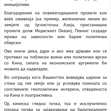
иницијативи.
Благодарение на повеќегодишните проекти кои
веќе оживеаја (на пример, железнички линии во
земјите од Југоисточна Азија, пристанишни
проекти долж Индискиот Океан), Пекинг создаде
мрежа на зависности или барем политички
обврски.
Ова значи дека, дури и ако има држави кои се
противат на поблиски воени или политички врски
со Кина, силата на економските аргументи би
можела да надвладее.
Во ситуација кога Вашингтон воведува царини за
стоки од тие земји или ја условува помошта со
сопствените геополитички интереси, отвореноста
на Кина е поатрактивна.
Од кинеска гледна точка, тоа е исклучително
плодна почва за зајакнување на билатералните