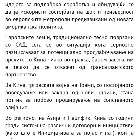
идејата за подлабока соработка и обидувајќи се
да ја искористи состојбата на шок и неизвесност
во европските метрополи предизвикани од новата
американска политика.
Европските земји, традиционално тесно поврзани
со САД, сега се во ситуација кога сериозно
размислуваат за потенцијално продлабочување на
врските со Кина - иако во пракса, барем засега, им
е тешко да се откажат од трансатлантското
партнерство.
За Кина, трговската војна на Трамп, со постојаното
воведување или закана од нови царини, стана
поттик за побрзо проширување на сопственото
влијание.
Во регионот на Азија и Пацифик, Кина со години
гради систем на различни договори и иницијативи
(како што е Иницијативата за појас и пат), кои ја