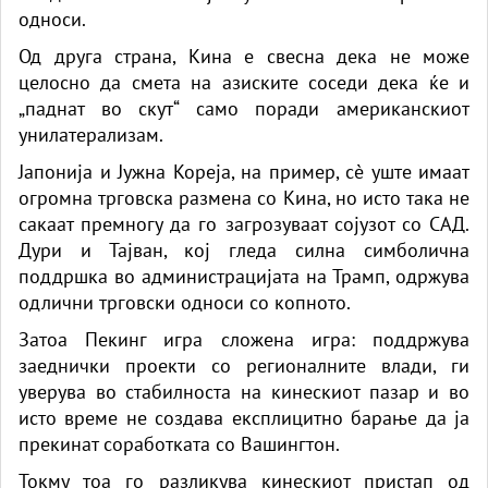
односи.
Од друга страна, Кина е свесна дека не може
целосно да смета на азиските соседи дека ќе и
„паднат во скут“ само поради американскиот
унилатерализам.
Јапонија и Јужна Кореја, на пример, сè уште имаат
огромна трговска размена со Кина, но исто така не
сакаат премногу да го загрозуваат сојузот со САД.
Дури и Тајван, кој гледа силна симболична
поддршка во администрацијата на Трамп, одржува
одлични трговски односи со копното.
Затоа Пекинг игра сложена игра: поддржува
заеднички проекти со регионалните влади, ги
уверува во стабилноста на кинескиот пазар и во
исто време не создава експлицитно барање да ја
прекинат соработката со Вашингтон.
Токму тоа го разликува кинескиот пристап од