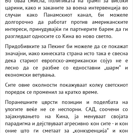
Во оваа смисла, политиката на Трамп за високи
царини, како и заканите за воена интервенција во
случаи како Панамскиот канал, би можеле
долгорочно да работат против американските
интереси, принудувајќи ги партнерите барем да ги
разгледаат односите со Кина во ново светло.
Придобивките за Пекинг би можеле да се покажат
значајни, иако кинеската страна исто така е свесна
дека стариот европско-американски сојуз не е
лесно да се разбие со едноставни „шарм“ и
економски ветувања.
Сите овие околности покажуваат колку светскиот
поредок се променил за кратко време.
Поранешните цврсти позиции и поделбата на
улогите веќе не се неспорни. САД, соочени со
зајакнувањето на Кина, ја менуваат својата
парадигма и дејствуваат агресивно кон сите - и кон
оние што ги сметаат за „конкуренција“ и кон