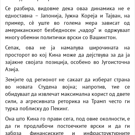
Се разбира, видовме дека оваа динамика не е
едноставна – Јапонија, Јужна Кореја и Тајван, на
пример, сè уште во голема мера зависат од
американскиот безбедносен „чадор“ и одржуваат
многу обемни политички врски со Вашингтон.
Сепак, ова не ја намалува широчината на
просторот во кој Кина може да дејствува за да ја
зајакне својата позиција, особено во Југоисточна
Азија.
Земјите од регионот не сакаат да изберат страна
во новата Студена војна; напротив, тие се
обидуваат да извлечат максимална корист од двете
сили, а агресивната реторика на Трамп често ги
турка поблиску до Пекинг.
Она што Кина го прави сега, под овие околности, е
да ги продлабочи постоечките врски и да ги
забрза финансиските и инфраструктурните