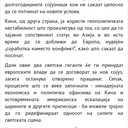
долгогодишните сојузници кои не сакаат целосно
да се потчинат на новите услови.
Кина, од друга страна, ја користи геополитичката
нестабилност што произлегува од тоа, со цел да го
зајакне сопствениот статус во Азија и во исто
време да се доближи до Европа, нудејќи
„соработка наместо конфликт“, како што сакаат да
посочат.
Дали овие два светски гиганти ќе ги принудат
европските влади да се договорат за нов сојуз,
засега останува отворено прашање. Сепак,
процесите што се веќе започнати - ненадејната
економска и политичка офанзива на Кина и
истовремената американска ескалација на
царините и другите притисоци - би можеле трајно
да го редефинираат односот на силите на
светската сцена.