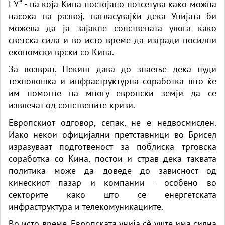
ЕУ“ - на која Кина постојано потсетува како можна
насока на развој, нагласувајќи дека Унијата би
можела да ја зајакне сопствената улога како
светска сила и во исто време да изгради посилни
економски врски со Кина.
За возврат, Пекинг дава до знаење дека нуди
технолошка и инфраструктурна соработка што ќе
им помогне на многу европски земји да се
извлечат од сопствените кризи.
Европскиот одговор, сепак, не е недвосмислен.
Иако некои официјални претставници во Брисел
изразуваат подготвеност за поблиска трговска
соработка со Кина, постои и страв дека таквата
политика може да доведе до зависност од
кинескиот пазар и компании - особено во
секторите како што се енергетската
инфраструктура и телекомуникациите.
Во исто време, Европската унија сè уште има силна