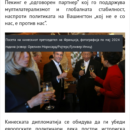
Пекинг е „одговорен партнер“ кој го поддржува
мултилатерализмот и глобалната стабилност,
наспроти политиката на Вашингтон „кој не е со
нас, е против нас“.
Посета на кинескиот претседател на Франција, фотографија по мај 2024
година (извор: Орелиен Морисард/Ројтерс/Гуливер Имиџ)
Кинеската дипломатија се обидува да ги убеди
европските политичари дека постои историска