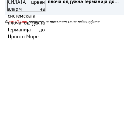
плоча од јужна Германија до
Црното Море...
©
vesnik.com
, правата за текстот се на редакцијата