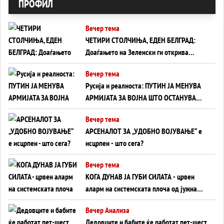
ПРОФИЛ
Вечер тема
ЧЕТИРИ СТОЛЧИЊА, ЕДЕН БЕЛГРАД:
Доаѓањето на Зеленски ги открива
тајните на политиката на балансирање
Вечер тема
на Вучиќ
Русија и реалноста: ПУТИН ЈА МЕНУВА
АРМИЈАТА ЗА ВОЈНА ШТО ОСТАНУВА
БЕЗ ФРОНТ
Вечер тема
АРСЕНАЛОТ ЗА „УДОБНО ВОЈУВАЊЕ“ е
исцрпен - што сега?
Вечер тема
КОГА ДУНАВ ЈА ГУБИ СИЛАТА - црвен
аларм на системската плоча од јужна
Германија до Црното Море...
Вечер Анализа
Дедовците и бабите ќе работат пет-шест