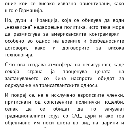
оние кои се високо извозно ориентирани, како
што е Германија.
Но, дури и Франција, која се обидува да води
„независна“ надворешна политика, исто така мора
да размислува за американските контрамерки -
особено во однос на воените и безбедносните
договори, како и договорите за висока
технологија.
Сето ова создава атмосфера на несигурност, каде
секоја страна ја проценува цената на
застанувањето со Кина наспроти обидот за
одржување на трансатлантските односи.
И покрај се, не е исклучено европските членки,
притиснати од сопствените политички поделби,
сепак да се обидат да го зачуваат
традиционалниот сојуз со САД, дури и ако тоа
објективно им носи штета во вид на царини и