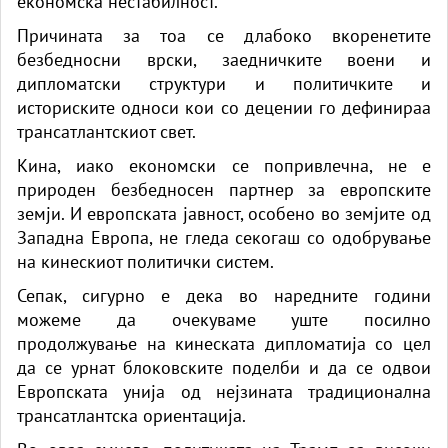
економска нестабилност.
Причината за тоа се длабоко вкоренетите
безбедносни врски, заедничките воени и
дипломатски структури и политичките и
историските односи кои со децении го дефинираа
трансатлантскиот свет.
Кина, иако економски се попривлечна, не е
природен безбедносен партнер за европските
земји. И европската јавност, особено во земјите од
Западна Европа, не гледа секогаш со одобрување
на кинескиот политички систем.
Сепак, сигурно е дека во наредните години
можеме да очекуваме уште посилно
продолжување на кинеската дипломатија со цел
да се урнат блоковските поделби и да се одвои
Европската унија од нејзината традиционална
трансатлантска ориентација.