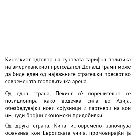
Кинескиот одговор на суровата тарифна политика
на американскиот претседател Доналд Трамп може
да биде еден од најважните стратешки пресврт во
современата геополитичка арена.
Од една страна, Пекинг сè порешително се
позиционира како водечка сила во Азија,
обезбедувајќи нови сојузници и партнери на кои
им нуди бројни економски придобивки.
Од друга страна, Кина истовремено започнува
офанзива кон Европската унија, промовирајќи ја