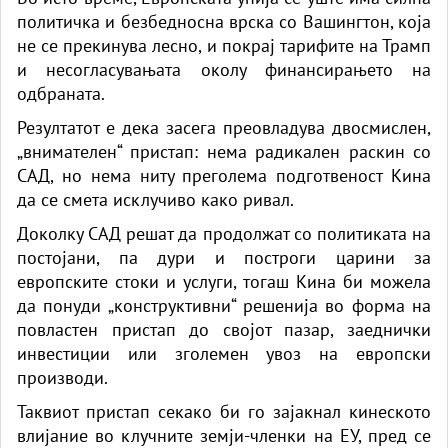
политичка и безбедносна врска со Вашингтон, која
не се прекинува лесно, и покрај тарифите на Трамп
и несогласувањата околу финансирањето на
одбраната.
Резултатот е дека засега преовладува двосмислен,
„внимателен“ пристап: нема радикален раскин со
САД, но нема ниту преголема подготвеност Кина
да се смета исклучиво како ривал.
Доколку САД решат да продолжат со политиката на
постојани, па дури и построги царини за
европските стоки и услуги, тогаш Кина би можела
да понуди „конструктивни“ решенија во форма на
повластен пристап до својот пазар, заеднички
инвестиции или зголемен увоз на европски
производи.
Таквиот пристап секако би го зајакнал кинеското
влијание во клучните земји-членки на ЕУ, пред се