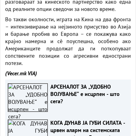
разговараат за кинеското партнерство како една
од реалните опции сведочи за новото време.
Во такви околности, играта на Кина на два фронта
– интензивирање на нејзиното присуство во Азија
и барање пробив во Европа – се покажува како
крајно намерна и сè поуспешна, особено ако
Американците продолжат да ги поткопуваат
сопствените позиции со агресивни еднострани
потези.
(Vecer.mk
VIA)
АРСЕНАЛОТ ЗА „УДОБНО
ВОЈУВАЊЕ“ е исцрпен - што
сега?
КОГА ДУНАВ ЈА ГУБИ СИЛАТА -
црвен аларм на системската