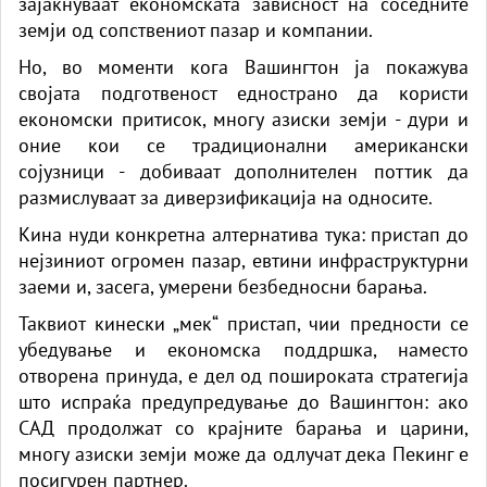
зајакнуваат економската зависност на соседните
земји од сопствениот пазар и компании.
Но, во моменти кога Вашингтон ја покажува
својата подготвеност еднострано да користи
економски притисок, многу азиски земји - дури и
оние кои се традиционални американски
сојузници - добиваат дополнителен поттик да
размислуваат за диверзификација на односите.
Кина нуди конкретна алтернатива тука: пристап до
нејзиниот огромен пазар, евтини инфраструктурни
заеми и, засега, умерени безбедносни барања.
Таквиот кинески „мек“ пристап, чии предности се
убедување и економска поддршка, наместо
отворена принуда, е дел од пошироката стратегија
што испраќа предупредување до Вашингтон: ако
САД продолжат со крајните барања и царини,
многу азиски земји може да одлучат дека Пекинг е
посигурен партнер.