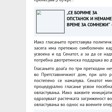
„СЕ БОРИМЕ ЗА
ОПСТАНОК И НЕМАМЕ
ВРЕМЕ ЗА СОМНЕЖИ“ 
Зеленски порача дека
разбира скептицизмот
Иако гласањето претставува политичк
Вучиќ за ЕУ
засега има претежно симболичен кара
усвоена и од Сенатот, а за да се на
потребна двотретинска поддршка во д
Гласањето доаѓа по три претходни не
во Претставничкиот дом, при што р
постепено се намалува. Сенатот ми
процедурално гласање усвои посебна
овластувања. Иако ваквите иницијати
одразуваат растечката загриженост в
овластувања во однос на воените опе