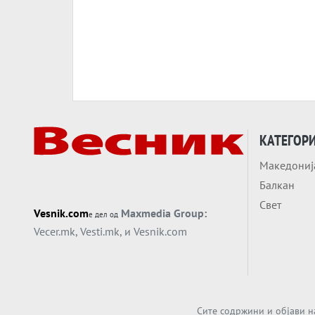
КАТЕГОР
Македониј
Балкан
Свет
Vesnik.com
Maxmedia Group:
е дел од
Vecer.mk
,
Vesti.mk
, и
Vesnik.com
Сите содржини и објави н