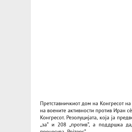
Претставничкиот дом на Конгресот на
на воените активности против Иран с
Конгресот. Резолуцијата, која ја пре
„за“ и 208 „против“, а поддршка д
пренесува
„Ројтерс“
.