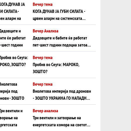
Вечер тема
КОГА ДУНАВ ЈА ГУБИ СИЛАТА -
црвен аларм на системската
плоча од јужна Германија до
Вечер Анализа
Црното Море...
Дедовците и бабите ќе работат
пет-шест години подоцна затоа
што НЕМААТ ВНУЦИ ДА ГИ
Вечер тема
ЗАМЕНАТ
Пробив во Сеута: МАРОКО,
ЗОШТО?
Вечер тема
Виолетова империја под дронови
- ЗОШТО УКРАИНА ГО НАПАДНА
РУСКИОТ WILDBERRIES
Вечер анализа
Три вентили и затворање на
енергетската комора на светот: