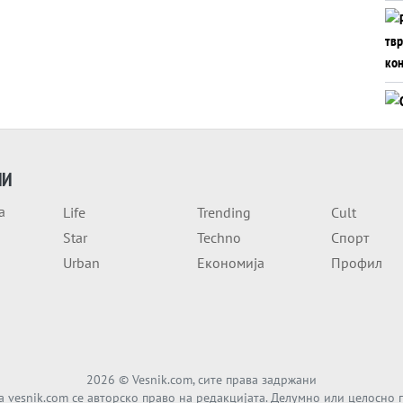
ИИ
а
Life
Trending
Cult
Star
Techno
Спорт
Urban
Економија
Профил
2026
© Vesnik.com, сите права задржани
а vesnik.com се авторско право на редакцијата. Делумно или целосно 