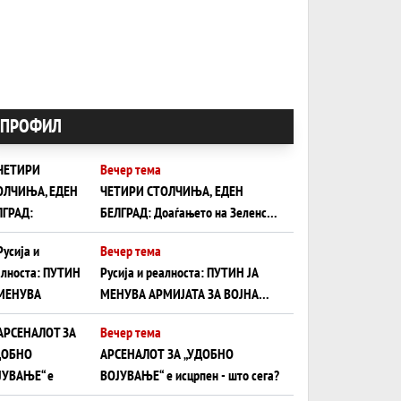
ПРОФИЛ
Вечер тема
ЧЕТИРИ СТОЛЧИЊА, ЕДЕН
БЕЛГРАД: Доаѓањето на Зеленски
ги открива тајните на политиката
Вечер тема
на балансирање на Вучиќ
Русија и реалноста: ПУТИН ЈА
МЕНУВА АРМИЈАТА ЗА ВОЈНА
ШТО ОСТАНУВА БЕЗ ФРОНТ
Вечер тема
АРСЕНАЛОТ ЗА „УДОБНО
ВОЈУВАЊЕ“ е исцрпен - што сега?