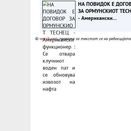
НА ПОВИДОК Е ДОГО
ЗА ОРМУНСКИОТ ТЕС
- Американски
функционер : Се отва
клучниот воден пат и 
©
vesnik.com
, правата за текстот се на редакцијат
обновува извозот на
нафта