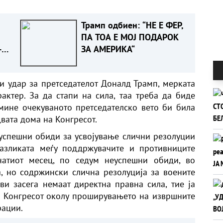
Трамп одбиен: “НЕ Е ФЕР,
ПА ТОА Е МОЈ ПОДАРОК
-
ЗА АМЕРИКА“
 го
 на
и удар за претседателот Доналд Трамп, мерката
ктер. За да стапи на сила, таа треба да биде
дмине очекуваното претседателско вето би била
вата дома на Конгресот.
успешни обиди за усвојување слични резолуции
азликата меѓу поддржувачите и противниците
натиот месец, по седум неуспешни обиди, во
, но содржински слична резолуција за воените
ви засега немаат директна правна сила, тие ја
о Конгресот околу проширувањето на извршните
рации.