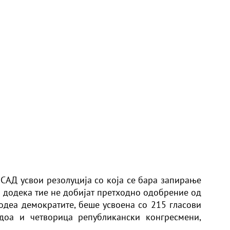
 САД усвои резолуција со која се бара запирање
è додека тие не добијат претходно одобрение од
дводеа демократите, беше усвоена со 215 гласови
адоа и четворица републикански конгресмени,