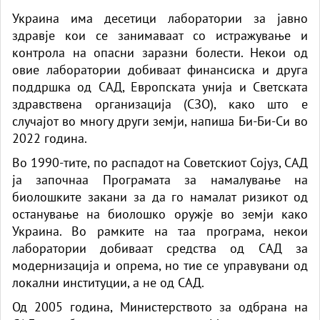
Украина има десетици лаборатории за јавно
здравје кои се занимаваат со истражување и
контрола на опасни заразни болести. Некои од
овие лаборатории добиваат финансиска и друга
поддршка од САД, Европската унија и Светската
здравствена организација (СЗО), како што е
случајот во многу други земји, напиша Би-Би-Си во
2022 година.
Во 1990-тите, по распадот на Советскиот Сојуз, САД
ја започнаа Програмата за намалување на
биолошките закани за да го намалат ризикот од
останување на биолошко оружје во земји како
Украина. Во рамките на таа програма, некои
лаборатории добиваат средства од САД за
модернизација и опрема, но тие се управувани од
локални институции, а не од САД.
Од 2005 година, Министерството за одбрана на