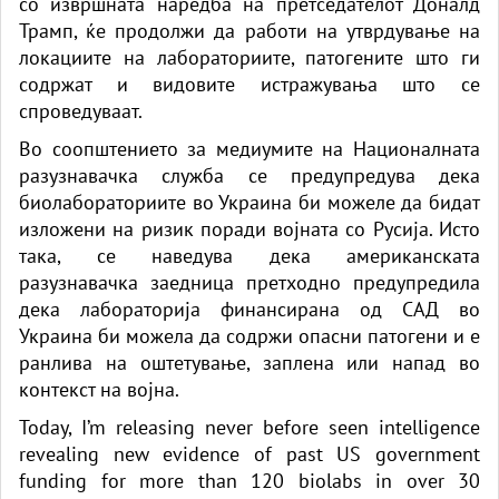
со извршната наредба на претседателот Доналд
Трамп, ќе продолжи да работи на утврдување на
локациите на лабораториите, патогените што ги
содржат и видовите истражувања што се
спроведуваат.
Во соопштението за медиумите на Националната
разузнавачка служба се предупредува дека
биолабораториите во Украина би можеле да бидат
изложени на ризик поради војната со Русија. Исто
така, се наведува дека американската
разузнавачка заедница претходно предупредила
дека лабораторија финансирана од САД во
Украина би можела да содржи опасни патогени и е
ранлива на оштетување, заплена или напад во
контекст на војна.
Today, I’m releasing never before seen intelligence
revealing new evidence of past US government
funding for more than 120 biolabs in over 30