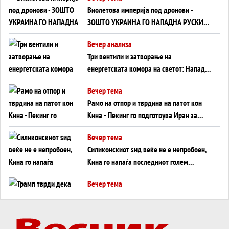
Виолетова империја под дронови -
ЗОШТО УКРАИНА ГО НАПАДНА РУСКИОТ
WILDBERRIES
Вечер анализа
Три вентили и затворање на
енергетската комора на светот: Нападот
во Суец најавува глобален енергетски
Вечер тема
инфаркт?
Рамо на отпор и тврдина на патот кон
Кина - Пекинг го подготвува Иран за
американска копнена инвазија
Вечер тема
Силиконскиот ѕид веќе не е непробоен,
Кина го напаѓа последниот голем
монопол на Западот?
Вечер тема
Трамп тврди дека повторно „разговара“
со Иран - ваквите моменти се поопасни
од отворените закани