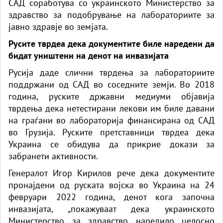
САД соработува со украинското Министерство за
здравство за подобрување на лабораториите за
јавно здравје во земјата.
Русите тврдеа дека документите биле наредени да
бидат уништени на денот на инвазијата
Русија даде слични тврдења за лабораториите
поддржани од САД во соседните земји. Во 2018
година, руските државни медиуми објавија
тврдења дека нетестирани лекови им биле давани
на граѓани во лабораторија финансирана од САД
во Грузија. Руските претставници тврдеа дека
Украина се обидува да прикрие докази за
забранети активности.
Генералот Игор Кирилов рече дека документите
пронајдени од руската војска во Украина на 24
февруари 2022 година, денот кога започна
инвазијата, „покажуваат дека украинското
Министерство за здравство наредило целосно