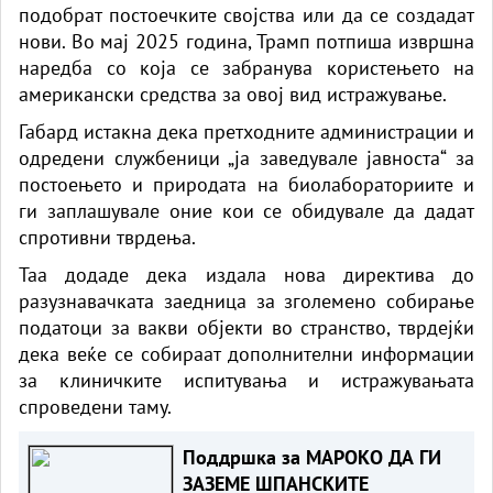
подобрат постоечките својства или да се создадат
нови. Во мај 2025 година, Трамп потпиша извршна
наредба со која се забранува користењето на
американски средства за овој вид истражување.
Габард истакна дека претходните администрации и
одредени службеници „ја заведувале јавноста“ за
постоењето и природата на биолабораториите и
ги заплашувале оние кои се обидувале да дадат
спротивни тврдења.
Таа додаде дека издала нова директива до
разузнавачката заедница за зголемено собирање
податоци за вакви објекти во странство, тврдејќи
дека веќе се собираат дополнителни информации
за клиничките испитувања и истражувањата
спроведени таму.
Поддршка за МАРОКО ДА ГИ
ЗАЗЕМЕ ШПАНСКИТЕ