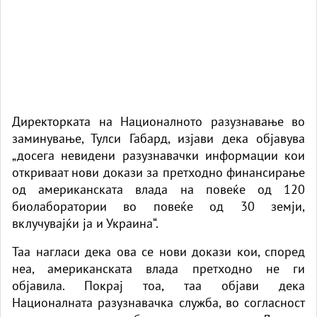
Директорката на Националното разузнавање во
заминување, Тулси Габард, изјави дека
објавува
„досега невидени разузнавачки информации кои
откриваат нови докази за претходно финансирање
од американската влада на повеќе од 120
биолаборатории во повеќе од 30 земји,
вклучувајќи ја и Украина“.
Таа нагласи дека ова се нови докази кои, според
неа, американската влада претходно не ги
објавила. Покрај тоа, таа објави дека
Националната разузнавачка служба, во согласност