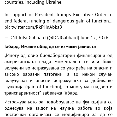
countries, including Ukraine.
In support of President Trump‘s Executive Order to
end federal funding of dangerous gain of function…
pic.twitter.com/RkPHnAbka9
— DNI Tulsi Gabbard (@DNIGabbard)
June 12, 2026
Габард: Имаше обид да се измами јавноста
„Многу од овие
биолаборатории
финансирани од
американската влада моментално се или биле
вклучени во истражувања со употреба на опасни и
високо заразни патогени, а во некои случаи
вклучуваат и опасни истражувања за добивање
функција (gain-of-function), со многу мал надзор и
транспарентност“, забележа Габард.
Истражувањето за подобрување на функцијата се
однесува на видот на научна работа во која
постоечки организам се модифицира за да се