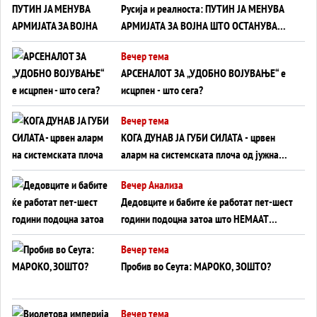
Русија и реалноста: ПУТИН ЈА МЕНУВА
АРМИЈАТА ЗА ВОЈНА ШТО ОСТАНУВА
БЕЗ ФРОНТ
Вечер тема
АРСЕНАЛОТ ЗА „УДОБНО ВОЈУВАЊЕ“ е
исцрпен - што сега?
Вечер тема
КОГА ДУНАВ ЈА ГУБИ СИЛАТА - црвен
аларм на системската плоча од јужна
Германија до Црното Море...
Вечер Анализа
Дедовците и бабите ќе работат пет-шест
години подоцна затоа што НЕМААТ
ВНУЦИ ДА ГИ ЗАМЕНАТ
Вечер тема
Пробив во Сеута: МАРОКО, ЗОШТО?
Вечер тема