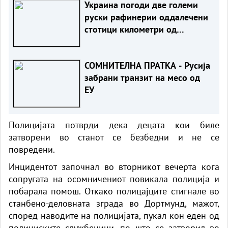
Украина погоди две големи
руски рафинерии оддалечени
стотици километри од
границата
СОМНИТЕЛНА ПРАТКА - Русија
забрани транзит на месо од
ЕУ
Полицијата потврди дека децата кои биле
затворени во станот се безбедни и не се
повредени.
Инцидентот започнал во вторникот вечерта кога
сопругата на осомничениот повикала полиција и
побарала помош. Откако полицајците стигнале во
станбено-деловната зграда во Дортмунд, мажот,
според наводите на полицијата, пукал кон еден од
полициските службеници, по што се затворил во