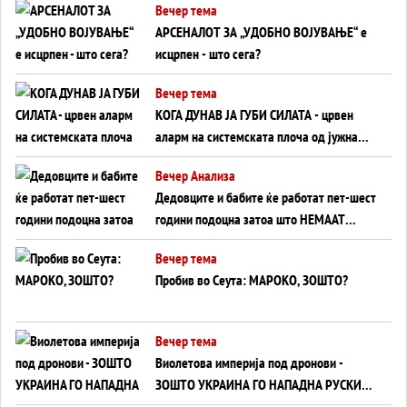
Вечер тема
АРСЕНАЛОТ ЗА „УДОБНО ВОЈУВАЊЕ“ е
исцрпен - што сега?
Вечер тема
КОГА ДУНАВ ЈА ГУБИ СИЛАТА - црвен
аларм на системската плоча од јужна
Германија до Црното Море...
Вечер Анализа
Дедовците и бабите ќе работат пет-шест
години подоцна затоа што НЕМААТ
ВНУЦИ ДА ГИ ЗАМЕНАТ
Вечер тема
Пробив во Сеута: МАРОКО, ЗОШТО?
Вечер тема
Виолетова империја под дронови -
ЗОШТО УКРАИНА ГО НАПАДНА РУСКИОТ
WILDBERRIES