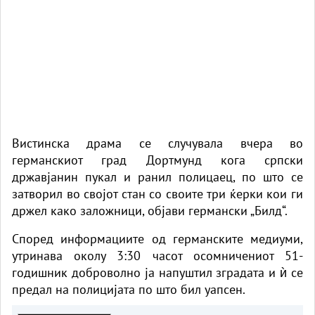
Вистинска драма се случувала вчера во
германскиот град Дортмунд кога српски
државјанин пукал и ранил полицаец, по што се
затворил во својот стан со своите три ќерки кои ги
држел како заложници, објави германски
„Билд“
.
Според информациите од германските медиуми,
утринава околу 3:30 часот осомничениот 51-
годишник доброволно ја напуштил зградата и ѝ се
предал на полицијата по што бил уапсен.