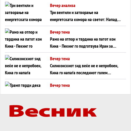
Вечер анализа
Три вентили и затворање на
енергетската комора на светот: Нападот
во Суец најавува глобален енергетски
Вечер тема
инфаркт?
Рамо на отпор и тврдина на патот кон
Кина - Пекинг го подготвува Иран за
американска копнена инвазија
Вечер тема
Силиконскиот ѕид веќе не е непробоен,
Кина го напаѓа последниот голем
монопол на Западот?
Вечер тема
Трамп тврди дека повторно „разговара“
со Иран - ваквите моменти се поопасни
од отворените закани
Вечер тема
ДЛАБОКО УДОЛУ: Сметководствените
трикови што го соборија ЕНРОН ги