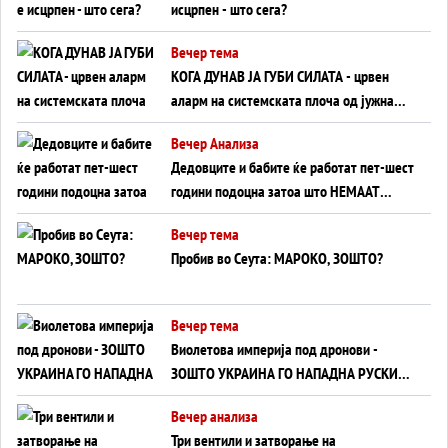
исцрпен - што сега?
Вечер тема
КОГА ДУНАВ ЈА ГУБИ СИЛАТА - црвен
аларм на системската плоча од јужна
Германија до Црното Море...
Вечер Анализа
Дедовците и бабите ќе работат пет-шест
години подоцна затоа што НЕМААТ
ВНУЦИ ДА ГИ ЗАМЕНАТ
Вечер тема
Пробив во Сеута: МАРОКО, ЗОШТО?
Вечер тема
Виолетова империја под дронови -
ЗОШТО УКРАИНА ГО НАПАДНА РУСКИОТ
WILDBERRIES
Вечер анализа
Три вентили и затворање на