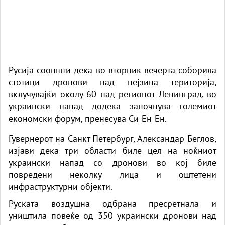
Русија соопшти дека во вторник вечерта соборила
стотици дронови над нејзина територија,
вклучувајќи околу 60 над регионот Ленинград, во
украински напад додека започнува големиот
економски форум, пренесува
Си-Ен-Ен
.
Гувернерот на Санкт Петербург, Александар Беглов,
изјави дека три области биле цел на ноќниот
украински напад со дронови во кој биле
повредени неколку лица и оштетени
инфраструктурни објекти.
Руската воздушна одбрана пресретнала и
уништила повеќе од 350 украински дронови над