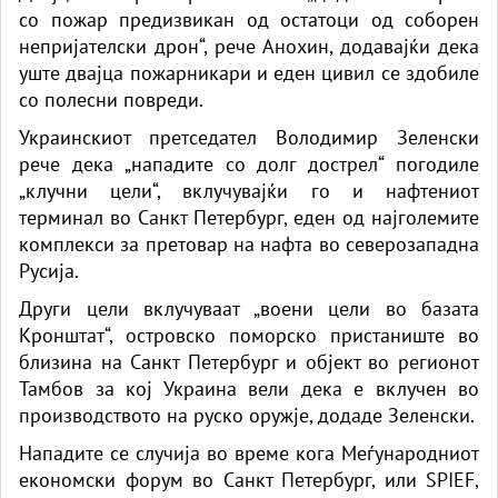
со пожар предизвикан од остатоци од соборен
непријателски дрон“, рече Анохин, додавајќи дека
уште двајца пожарникари и еден цивил се здобиле
со полесни повреди.
Украинскиот претседател Володимир Зеленски
рече дека „нападите со долг дострел“ погодиле
„клучни цели“, вклучувајќи го и нафтениот
терминал во Санкт Петербург, еден од најголемите
комплекси за претовар на нафта во северозападна
Русија.
Други цели вклучуваат „воени цели во базата
Кронштат“, островско поморско пристаниште во
близина на Санкт Петербург и објект во регионот
Тамбов за кој Украина вели дека е вклучен во
производството на руско оружје, додаде Зеленски.
Нападите се случија во време кога Меѓународниот
економски форум во Санкт Петербург, или SPIEF,