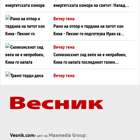
енергетската комора на светот: Нападот
во Суец најавува глобален енергетски
Вечер тема
инфаркт?
Рамо на отпор и тврдина на патот кон
Кина - Пекинг го подготвува Иран за
американска копнена инвазија
Вечер тема
Силиконскиот ѕид веќе не е непробоен,
Кина го напаѓа последниот голем
монопол на Западот?
Вечер тема
Трамп тврди дека повторно „разговара“
со Иран - ваквите моменти се поопасни
од отворените закани
Вечер тема
ДЛАБОКО УДОЛУ: Сметководствените
трикови што го соборија ЕНРОН ги
применуваат гигантите за ВИ
Вечер тема
Vesnik.com
Maxmedia Group:
е дел од
АТОМСКО ДОМИНО НА БЛИСКИОТ