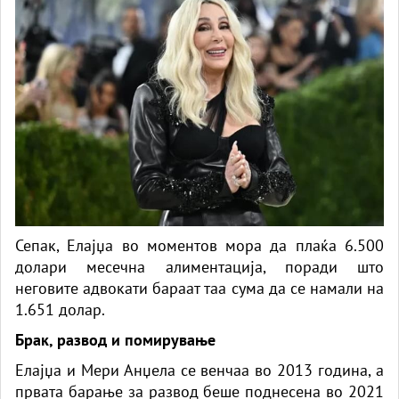
Сепак, Елајџа во моментов мора да плаќа 6.500
долари месечна алиментација, поради што
неговите адвокати бараат таа сума да се намали на
1.651 долар.
Брак, развод и помирување
Елајџа и Мери Анџела се венчаа во 2013 година, а
првата барање за развод беше поднесена во 2021