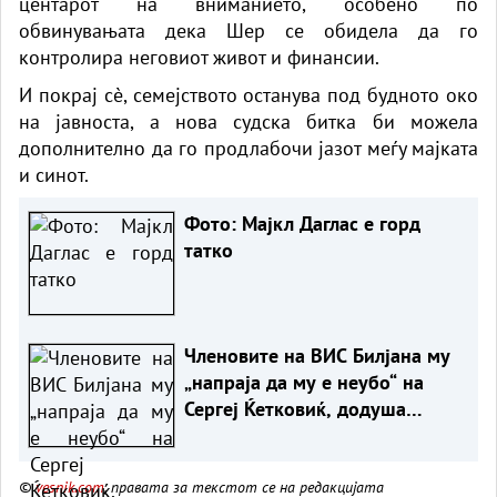
центарот на вниманието, особено по
обвинувањата дека Шер се обидела да го
контролира неговиот живот и финансии.
И покрај сè, семејството останува под будното око
на јавноста, а нова судска битка би можела
дополнително да го продлабочи јазот меѓу мајката
и синот.
Фото: Мајкл Даглас е горд
татко
Членовите на ВИС Билјана му
„напраја да му е неубо“ на
Сергеј Ќетковиќ, додуша
преку видео
©
vesnik.com
, правата за текстот се на редакцијата