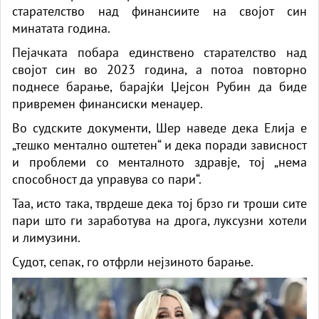
старателство над финансиите на својот син
минатата година.
Пејачката побара единствено старателство над
својот син во 2023 година, а потоа повторно
поднесе барање, барајќи Џејсон Рубин да биде
привремен финансиски менаџер.
Во судските документи, Шер наведе дека Елија е
„тешко ментално оштетен“ и дека поради зависност
и проблеми со менталното здравје, тој „нема
способност да управува со пари“.
Таа, исто така, тврдеше дека тој брзо ги троши сите
пари што ги заработува на дрога, луксузни хотели
и лимузини.
Судот, сепак, го отфрли нејзиното барање.