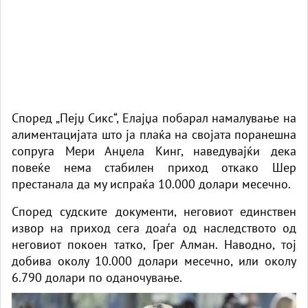
Според „Пејџ Сикс“, Елајџа побарал намалување на
алиментацијата што ја плаќа на својата поранешна
сопруга Мери Анџела Кинг, наведувајќи дека
повеќе нема стабилен приход откако Шер
престанала да му испраќа 10.000 долари месечно.
Според судските документи, неговиот единствен
извор на приход сега доаѓа од наследството од
неговиот покоен татко, Грег Алман. Наводно, тој
добива околу 10.000 долари месечно, или околу
6.790 долари по оданочување.