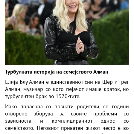
Турбулната историја на семејството Алман
Елија Блу Алман е единствениот син на Шер и Грег
Алман, музичар со кого пејачот имаше краток, но
турбулентен брак во 1970-тите.
Иако пораснал со познати родители, со години
отворено зборува за своите проблеми со
зависноста и комплицираниот однос со
семејството. Неговиот приватен живот често е во