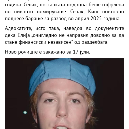
година. Сепак, постапката подоцна беше отфрлена
по нивното помирување. Сепак, Кинг повторно
поднесе барање за развод во април 2025 година.
Адвокатите, исто така, наведоа во документите
дека Елија „очигледно не направил доволно за да
стане финансиски независен“ од разделбата.
Ново рочиште е закажано за 17 јули.