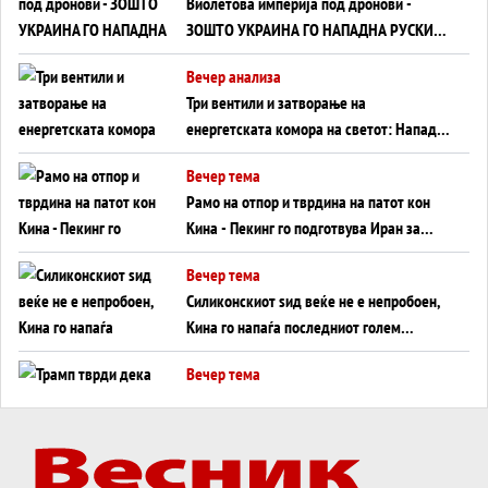
Виолетова империја под дронови -
ЗОШТО УКРАИНА ГО НАПАДНА РУСКИОТ
WILDBERRIES
Вечер анализа
Три вентили и затворање на
енергетската комора на светот: Нападот
во Суец најавува глобален енергетски
Вечер тема
инфаркт?
Рамо на отпор и тврдина на патот кон
Кина - Пекинг го подготвува Иран за
американска копнена инвазија
Вечер тема
Силиконскиот ѕид веќе не е непробоен,
Кина го напаѓа последниот голем
монопол на Западот?
Вечер тема
Трамп тврди дека повторно „разговара“
со Иран - ваквите моменти се поопасни
од отворените закани
Вечер тема