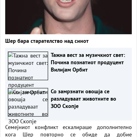
Шер бара старателство над синот
Тажна вест за музичкиот свет:
Почина познатиот продуцент
Вилијам Орбит
Со замрзнати овошја се
разладуваат животните во
ЗОО Скопје
Семејниот конфликт ескалираше дополнително
кога Шер повторно се обиде да добие