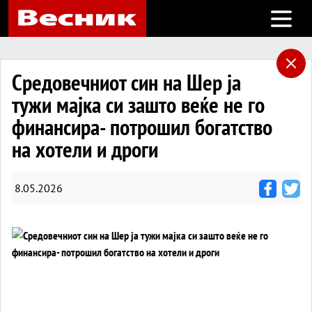
Open m
Средовечниот син на Шер ја
тужи мајка си зашто веќе не го
финансира- потрошил богатство
на хотели и дроги
8.05.2026