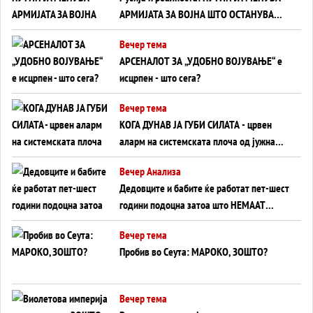
АРМИЈАТА ЗА ВОЈНА ШТО ОСТАНУВА
БЕЗ ФРОНТ
Вечер тема
АРСЕНАЛОТ ЗА „УДОБНО ВОЈУВАЊЕ“ е
исцрпен - што сега?
Вечер тема
КОГА ДУНАВ ЈА ГУБИ СИЛАТА - црвен
аларм на системската плоча од јужна
Германија до Црното Море...
Вечер Анализа
Дедовците и бабите ќе работат пет-шест
години подоцна затоа што НЕМААТ
ВНУЦИ ДА ГИ ЗАМЕНАТ
Вечер тема
Пробив во Сеута: МАРОКО, ЗОШТО?
Вечер тема