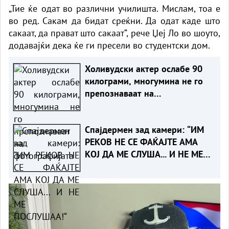
„Тие ќе одат во различни училишта. Мислам, тоа е
во ред. Сакам да бидат среќни. Да одат каде што
сакаат, да прават што сакаат“, рече Џеј Ло во шоуто,
додавајќи дека ќе ги пресели во студентски дом.
Холивудски актер ослабе 90
килограми, многумина не го
препознаваат на
фотографијата
Спајдермен зад камери: “ИМ
РЕКОВ НЕ СЕ ФАЌАЈТЕ АМА
КОЈ ДА МЕ СЛУША... И НЕ МЕ
ПОСЛУШАА!“