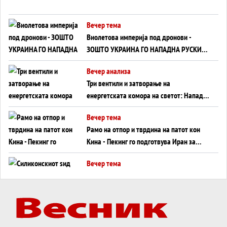
Вечер тема
Виолетова империја под дронови -
ЗОШТО УКРАИНА ГО НАПАДНА РУСКИОТ
WILDBERRIES
Вечер анализа
Три вентили и затворање на
енергетската комора на светот: Нападот
во Суец најавува глобален енергетски
Вечер тема
инфаркт?
Рамо на отпор и тврдина на патот кон
Кина - Пекинг го подготвува Иран за
американска копнена инвазија
Вечер тема
Силиконскиот ѕид веќе не е непробоен,
Кина го напаѓа последниот голем
монопол на Западот?
Вечер тема
Трамп тврди дека повторно „разговара“