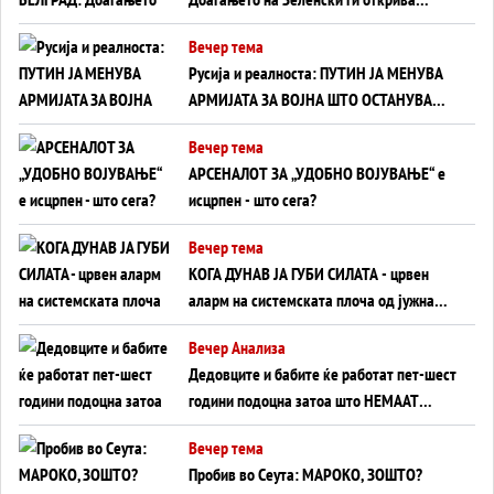
тајните на политиката на балансирање
Вечер тема
на Вучиќ
Русија и реалноста: ПУТИН ЈА МЕНУВА
АРМИЈАТА ЗА ВОЈНА ШТО ОСТАНУВА
БЕЗ ФРОНТ
Вечер тема
АРСЕНАЛОТ ЗА „УДОБНО ВОЈУВАЊЕ“ е
исцрпен - што сега?
Вечер тема
КОГА ДУНАВ ЈА ГУБИ СИЛАТА - црвен
аларм на системската плоча од јужна
Германија до Црното Море...
Вечер Анализа
Дедовците и бабите ќе работат пет-шест
години подоцна затоа што НЕМААТ
ВНУЦИ ДА ГИ ЗАМЕНАТ
Вечер тема
Пробив во Сеута: МАРОКО, ЗОШТО?