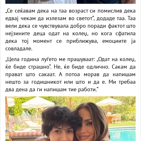
„Се сеќавам дека на таа возраст си помислив дека
едвај чекам да излезам во светот“, додаде таа. Таа
вели дека се чувствувала добро поради фактот што
нејзините деца одат на колеџ, но кога сфатила
дека тој момент се приближува, емоциите ја
совладале.
„Цела година луѓето ме прашуваат: „Одат на колеџ,
ќе биде страшно“. Не, ќе биде одлично. Сакам да
прават што сакаат. А потоа морав да напишам
нешто за годишникот или што и да е. Ми требаа
два дена да ги напишам тие работи.“