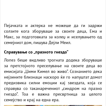
Пејачката и актерка не можеше да ги задржи
солзите кога зборуваше за своите деца, Ема и
Макс, за подготовката за колеџ и иселувањето од
семејниот дом, пишува Дејли Меил.
Справување со „празното гнездо“
Лопез
беше видливо трогната додека зборуваше
за претстојното преселување на своите деца во
емисијата „Џими Кимел во живо“. Сознанието дека
нејзините близнаци наскоро ќе го напуштат домот
предизвика силни емоции кај ѕвездата, која се
справува со таканаречениот „синдром на празно
гнездо“. Тоа е важна пресвртница за целото
семејство и крај на една ера.