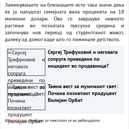
Заминувањето на близнаците исто така значи дека
ќе ја напуштат семејната вила проценета на 18
милиони долари. Ова го завршува нивното
растење во познатата луксузна средина и
започнува нов период од студентскиот живот,
далеку од домот каде што го поминале детството.
Сергеј Трифуновиќ и неговата
сопруга приведени по
инцидент во продавница?
Тажна вест за музичкиот свет:
Почина познатиот продуцент
Вилијам Орбит
©
vesnik.com
, правата за текстот се на редакцијата