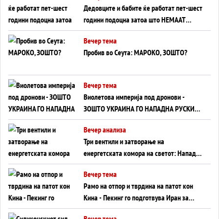
Дедовците и бабите ќе работат пет-шест
години подоцна затоа што НЕМААТ
ВНУЦИ ДА ГИ ЗАМЕНАТ
Вечер тема
Пробив во Сеута: МАРОКО, ЗОШТО?
Вечер тема
Виолетова империја под дронови -
ЗОШТО УКРАИНА ГО НАПАДНА РУСКИОТ
WILDBERRIES
Вечер анализа
Три вентили и затворање на
енергетската комора на светот: Нападот
во Суец најавува глобален енергетски
Вечер тема
инфаркт?
Рамо на отпор и тврдина на патот кон
Кина - Пекинг го подготвува Иран за
американска копнена инвазија
Вечер тема