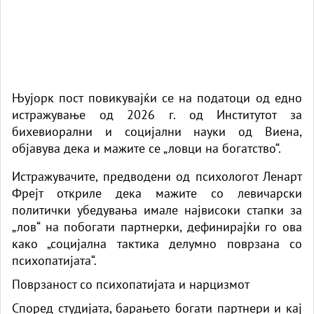
Њујорк пост повикувајќи се на податоци од едно
истражување од 2026 г. од Институтот за
бихевиорални и социјални науки од Виена,
објавува дека и мажите се „ловци на богатство“.
Истражувачите, предводени од психологот Ленарт
Фрејт откриле дека мажите со левичарски
политички убедувања имале највисоки стапки за
„лов“ на побогати партнерки, дефинирајќи го ова
како „социјална тактика делумно поврзана со
психопатијата“.
Поврзаност со психопатијата и нарцизмот
Според студијата, барањето богати партнери и кај