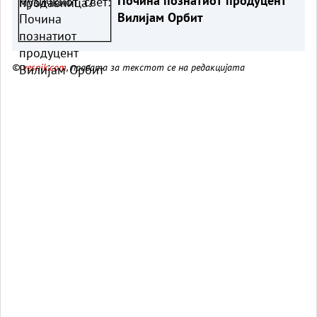
Почина познатиот продуцент
Вилијам Орбит
©
vesnik.com
, правата за текстот се на редакцијата