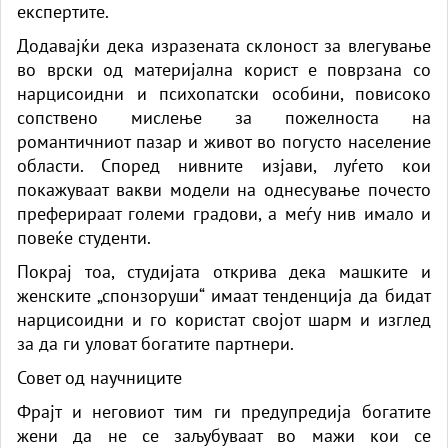
експертите.
Додавајќи дека изразената склоност за влегување
во врски од материјална корист е поврзана со
нарцисоидни и психопатски особини, повисоко
сопствено мислење за пожелноста на
романтичниот пазар и живот во погусто население
области. Според нивните изјави, луѓето кои
покажуваат вакви модели на однесување почесто
преферираат големи градови, а меѓу нив имало и
повеќе студенти.
Покрај тоа, студијата открива дека машките и
женските „спонзоруши“ имаат тенденција да бидат
нарцисоидни и го користат својот шарм и изглед
за да ги уловат богатите партнери.
Совет од научниците
Фрајт и неговиот тим ги предупредија богатите
жени да не се заљубуваат во мажи кои се