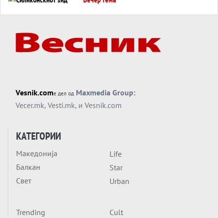
Силиконскиот ѕид веќе не е непробоен,
Кина го напаѓа последниот голем
монопол на Западот?
Вечер тема
Трамп тврди дека повторно „разговара“
со Иран - ваквите моменти се поопасни
од отворените закани
Вечер тема
Vesnik.com
Maxmedia Group:
е дел од
ДЛАБОКО УДОЛУ: Сметководствените
Vecer.mk
,
Vesti.mk
, и
Vesnik.com
трикови што го соборија ЕНРОН ги
применуваат гигантите за ВИ
Вечер тема
КАТЕГОРИИ
АТОМСКО ДОМИНО НА БЛИСКИОТ
Македонија
Life
ИСТОК
Балкан
Star
Вечер тема
Свет
Urban
ОД ШАХЕД ДО СВЕТСКА ВОЈНА?
Обвинувањето кон Русија го поврзува
Блискиот Исток со украинското бојно
Trending
Cult