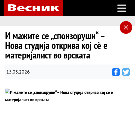
Open m
И мажите се „спонзоруши“ –
Нова студија открива кој сè е
материјалист во врската
15.05.2026