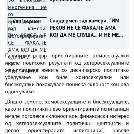
фотографијата
Спајдермен зад камери: “ИМ
РЕКОВ НЕ СЕ ФАЌАЈТЕ АМА
КОЈ ДА МЕ СЛУША... И НЕ МЕ
ПОСЛУШАА!“
Политички лево ориентираните хомосексуалки
имале повисоки резултати од хетеросексуалните
жени, додека жените со десничарско политичко
убедување кои биле хомосексуалки или
бисексуалки покажувале пониска склоност кон ова
однесување.
„Општо земено, хомосексуалците и бисексуалците,
како и политички лево ориентираните испитаници
имале поголема склоност кон финансиски интерес
од хетеросексуалците политички центристи и
десно ориентираните испитаници“, навеле