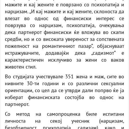
мажите и кај жените е поврзано со психопатија и
нарцизам. „И кај мажите и кај жените, склоноста да
влезат во однос од финансиски интерес се
поврзува со нарцизам, психопатија, очекувања
дека партнерот финансиски ќе вложува во скапи
средби, но и со високата увереност за сопствената
пожелност на романтичниот пазар“, објаснуваат
истражувачите, додавајќи дека „садизмот“ е
карактеристичен исклучиво за жени со ваков
животен стил.
Во студијата учествувале 351 жена и маж, сите во
нивните 30-ти години и со различни сексуални
ориентации, со цел да се утврди дали попрво ќе ја
изберат финансиската состојба во однос на
партнерот.
Со метод на самопроценка биле испитани
личноста на секој учесник (нарцизам,
безобѕирност, психопатија, садизам), како и