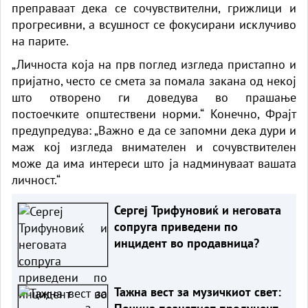
преправаат дека се сочувствителни, грижлици и
прогресивни, а всушност се фокусирани исклучиво
на парите.
„Личноста која на прв поглед изгледа пристапно и
пријатно, често се смета за помала закана од некој
што отворено ги доведува во прашање
постоечките општествени норми.“ Конечно, Фрајт
предупредува: „Важно е да се запомни дека дури и
маж кој изгледа внимателен и сочувствителен
може да има интереси што ја надминуваат вашата
личност.“
Сергеј Трифуновиќ и неговата
сопруга приведени по
инцидент во продавница?
Тажна вест за музичкиот свет: