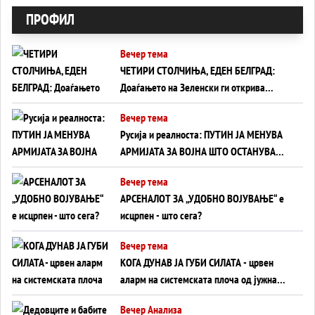
ПРОФИЛ
Вечер тема
ЧЕТИРИ СТОЛЧИЊА, ЕДЕН БЕЛГРАД:
Доаѓањето на Зеленски ги открива
тајните на политиката на балансирање
Вечер тема
на Вучиќ
Русија и реалноста: ПУТИН ЈА МЕНУВА
АРМИЈАТА ЗА ВОЈНА ШТО ОСТАНУВА
БЕЗ ФРОНТ
Вечер тема
АРСЕНАЛОТ ЗА „УДОБНО ВОЈУВАЊЕ“ е
исцрпен - што сега?
Вечер тема
КОГА ДУНАВ ЈА ГУБИ СИЛАТА - црвен
аларм на системската плоча од јужна
Германија до Црното Море...
Вечер Анализа