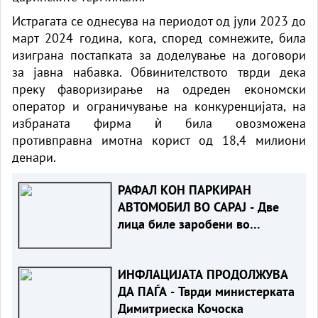
Истрагата се однесува на периодот од јули 2023 до
март 2024 година, кога, според сомнежите, била
изиграна постапката за доделување на договори
за јавна набавка. Обвинителството тврди дека
преку фаворизирање на одреден економски
оператор и ограничување на конкуренцијата, на
избраната фирма ѝ била овозможена
противправна имотна корист од 18,4 милиони
денари.
РАФАЛ КОН ПАРКИРАН
АВТОМОБИЛ ВО САРАЈ - Две
лица биле заробени во
возилото
ИНФЛАЦИЈАТА ПРОДОЛЖУВА
ДА ПАЃА - Тврди министерката
Димитриеска Кочоска