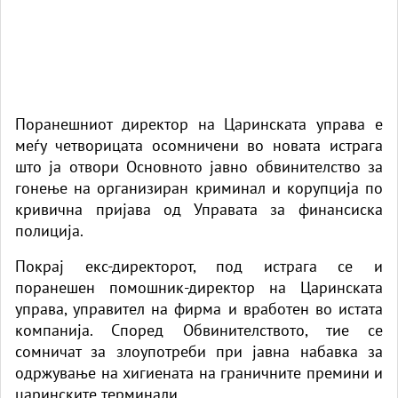
Поранешниот директор на Царинската управа е
меѓу четворицата осомничени во новата истрага
што ја отвори Основното јавно обвинителство за
гонење на организиран криминал и корупција по
кривична пријава од Управата за финансиска
полиција.
Покрај екс-директорот, под истрага се и
поранешен помошник-директор на Царинската
управа, управител на фирма и вработен во истата
компанија. Според Обвинителството, тие се
сомничат за злоупотреби при јавна набавка за
одржување на хигиената на граничните премини и
царинските терминали.