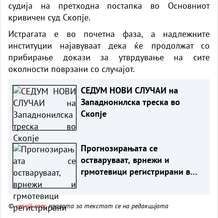
судија на претходна постапка во Основниот
кривичен суд Скопје.
Истрагата е во почетна фаза, а надлежните
институции најавуваат дека ќе продолжат со
прибирање докази за утврдување на сите
околности поврзани со случајот.
СЕДУМ НОВИ СЛУЧАИ на
Западнонилска треска во
Скопје
Прогнозирањата се
остваруваат, врнежи и
грмотевици регистрирани во
неколку региони
©
vesnik.com
, правата за текстот се на редакцијата