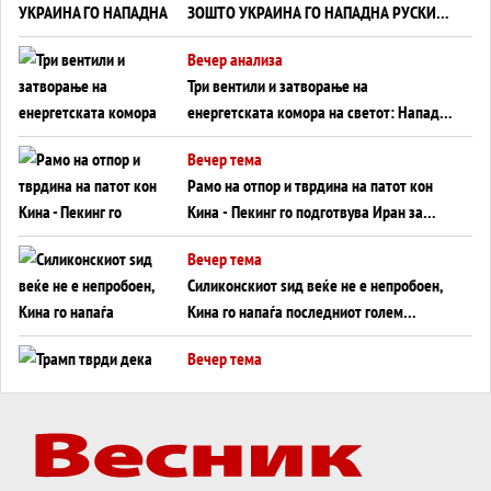
ЗОШТО УКРАИНА ГО НАПАДНА РУСКИОТ
WILDBERRIES
Вечер анализа
Три вентили и затворање на
енергетската комора на светот: Нападот
во Суец најавува глобален енергетски
Вечер тема
инфаркт?
Рамо на отпор и тврдина на патот кон
Кина - Пекинг го подготвува Иран за
американска копнена инвазија
Вечер тема
Силиконскиот ѕид веќе не е непробоен,
Кина го напаѓа последниот голем
монопол на Западот?
Вечер тема
Трамп тврди дека повторно „разговара“
со Иран - ваквите моменти се поопасни
од отворените закани
Вечер тема
ДЛАБОКО УДОЛУ: Сметководствените