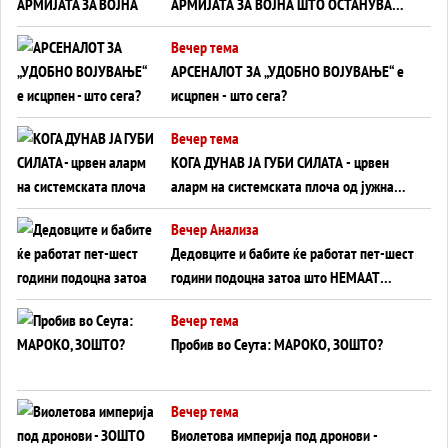
АРМИЈАТА ЗА ВОЈНА ШТО ОСТАНУВА
БЕЗ ФРОНТ
Вечер тема
АРСЕНАЛОТ ЗА „УДОБНО ВОЈУВАЊЕ“ е
исцрпен - што сега?
Вечер тема
КОГА ДУНАВ ЈА ГУБИ СИЛАТА - црвен
аларм на системската плоча од јужна
Германија до Црното Море...
Вечер Анализа
Дедовците и бабите ќе работат пет-шест
години подоцна затоа што НЕМААТ
ВНУЦИ ДА ГИ ЗАМЕНАТ
Вечер тема
Пробив во Сеута: МАРОКО, ЗОШТО?
Вечер тема
Виолетова империја под дронови -