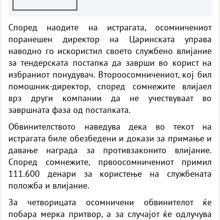
Според наодите на истрагата, осомничениот
поранешен директор на Царинската управа
наводно го искористил своето службено влијание
за тендерската постапка да заврши во корист на
избраниот понудувач. Второосомничениот, кој бил
помошник-директор, според сомнежите влијаел
врз други компании да не учествуваат во
завршната фаза од постапката.
Обвинителството наведува дека во текот на
истрагата биле обезбедени и докази за примање и
давање награда за противзаконито влијание.
Според сомнежите, првоосомничениот примил
111.600 денари за користење на службената
положба и влијание.
За четворицата осомничени обвинителот ќе
побара мерка притвор, а за случајот ќе одлучува