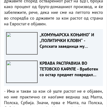
државите според остварениот раст на БДП, бројка
како процент од бруто-домашниот производ, и ќе
забележите, рече, дека ние сме на петтото место
во споредба со државите за кои растот од страна
на Евростат е објавен.
„КОМУЊАРСКА КОЊИНО“ И
„ПОЛИТИЧКИ КЛОВН“ -
Српската зааедница му
возврати жестоко на Филипче
по нападот врз Стоилковиќ“
КРВАВА РАСПРАВИЈА ВО
ТЕТОВСКО КАФУЛЕ - Вработен
со остар предмет повредил
гостин
- Има и такви за кои сè уште растот не е објавен,
но ние практично се наоѓаме веднаш зад Малта,
Полска, Србија. Значи, прва е Малта, па Полска,