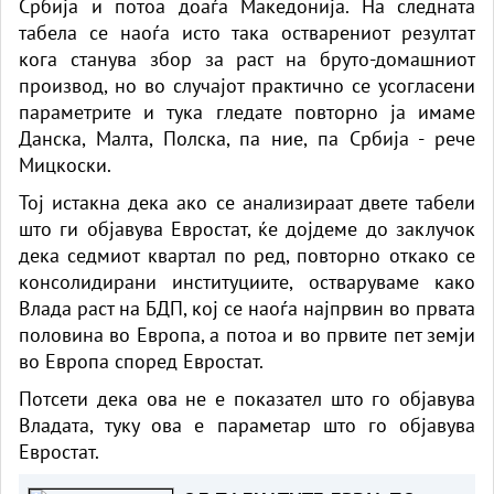
Србија и потоа доаѓа Македонија. ​На следната
табела се наоѓа исто така остварениот резултат
кога станува збор за раст на бруто-домашниот
производ, но во случајот практично се усогласени
параметрите и тука гледате повторно ја имаме
Данска, Малта, Полска, па ние, па Србија - рече
Мицкоски.
Тој истакна дека ако се анализираат двете табели
што ги објавува Евростат, ќе дојдеме до заклучок
дека седмиот квартал по ред, повторно откако се
консолидирани институциите, остваруваме како
Влада раст на БДП, кој се наоѓа најпрвин во првата
половина во Европа, а потоа и во првите пет земји
во Европа според Евростат.
Потсети дека ова не е показател што го објавува
Владата, туку ова е параметар што го објавува
Евростат.