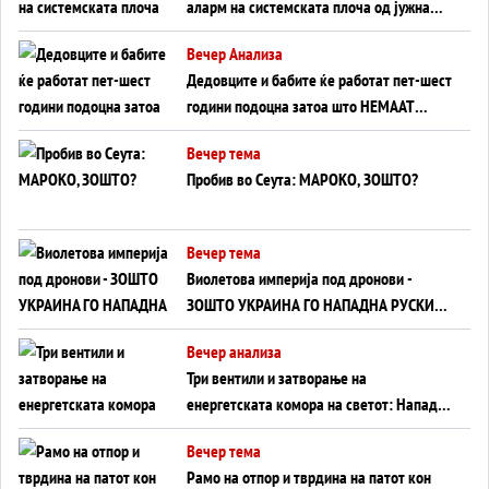
аларм на системската плоча од јужна
Германија до Црното Море...
Вечер Анализа
Дедовците и бабите ќе работат пет-шест
години подоцна затоа што НЕМААТ
ВНУЦИ ДА ГИ ЗАМЕНАТ
Вечер тема
Пробив во Сеута: МАРОКО, ЗОШТО?
Вечер тема
Виолетова империја под дронови -
ЗОШТО УКРАИНА ГО НАПАДНА РУСКИОТ
WILDBERRIES
Вечер анализа
Три вентили и затворање на
енергетската комора на светот: Нападот
во Суец најавува глобален енергетски
Вечер тема
инфаркт?
Рамо на отпор и тврдина на патот кон