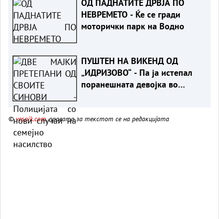
ОД ПАДНАТИТЕ ДРВЈА ПО
НЕВРЕМЕТО - Ќе се гради
моторички парк на Водно
ПУШТЕН НА ВИКЕНД ОД
„ИДРИЗОВО“ - Па ја истепал
поранешната девојка во
Охрид
©
vesnik.com
, правата за текстот се на редакцијата