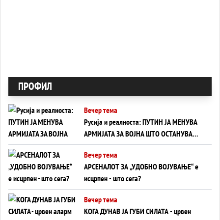
ПРОФИЛ
Вечер тема
Русија и реалноста: ПУТИН ЈА МЕНУВА
АРМИЈАТА ЗА ВОЈНА ШТО ОСТАНУВА
БЕЗ ФРОНТ
Вечер тема
АРСЕНАЛОТ ЗА „УДОБНО ВОЈУВАЊЕ“ е
исцрпен - што сега?
Вечер тема
КОГА ДУНАВ ЈА ГУБИ СИЛАТА - црвен