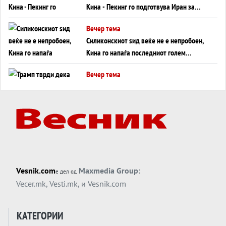
Кина - Пекинг го подготвува Иран за
американска копнена инвазија
Вечер тема
Силиконскиот ѕид веќе не е непробоен,
Кина го напаѓа последниот голем
монопол на Западот?
Вечер тема
Трамп тврди дека повторно „разговара“
со Иран - ваквите моменти се поопасни
од отворените закани
Вечер тема
ДЛАБОКО УДОЛУ: Сметководствените
трикови што го соборија ЕНРОН ги
применуваат гигантите за ВИ
Вечер тема
Vesnik.com
Maxmedia Group:
е дел од
АТОМСКО ДОМИНО НА БЛИСКИОТ
Vecer.mk
,
Vesti.mk
, и
Vesnik.com
ИСТОК
Вечер тема
КАТЕГОРИИ
ОД ШАХЕД ДО СВЕТСКА ВОЈНА?