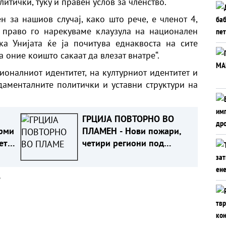
литички, туку и правен услов за членство.
 за нашиов случај, како што рече, е членот 4,
о право го нарекуваме клаузула на национален
ка Унијата ќе ја почитува еднаквоста на сите
на оние коишто сакаат да влезат внатре“.
ионалниот идентитет, на културниот идентитет и
аменталните политички и уставни структури на
ГРЦИЈА ПОВТОРНО ВО
рми
ПЛАМЕН - Нови пожари,
ето
четири региони под
највисок ризик
а