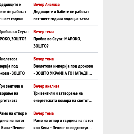
Вечер Анализа
Црното Море...
Дедовците и бабите ќе работат
пет-шест години подоцна затоа
што НЕМААТ ВНУЦИ ДА ГИ
Вечер тема
ЗАМЕНАТ
Пробив во Сеута: МАРОКО,
ЗОШТО?
Вечер тема
Виолетова империја под дронови
- ЗОШТО УКРАИНА ГО НАПАДНА
РУСКИОТ WILDBERRIES
Вечер анализа
Три вентили и затворање на
енергетската комора на светот:
Нападот во Суец најавува
Вечер тема
глобален енергетски инфаркт?
Рамо на отпор и тврдина на патот
кон Кина - Пекинг го подготвува