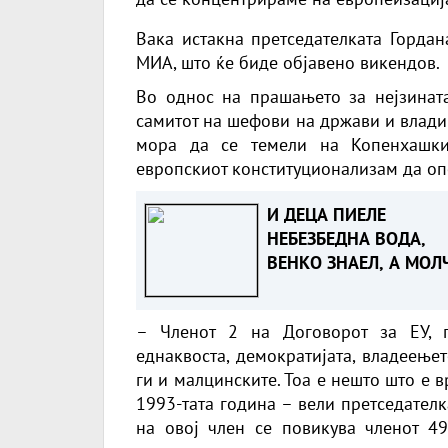
Вака истакна претседателката Гордан
МИА, што ќе биде објавено викендов.
Во однос на прашањето за нејзината
самитот на шефови на држави и влади
мора да се темели на Копенхашки
европскиот конституционализам да опс
И ДЕЦА ПИЕЛЕ
НЕБЕЗБЕДНА ВОДА,
ВЕНКО ЗНАЕЛ, А МОЛ
реагираат од ВМРО-
ДПМНЕ
– Членот 2 на Договорот за ЕУ, п
еднаквоста, демократијата, владеењет
ги и малцинските. Тоа е нешто што е
1993-тата година – вели претседател
на овој член се повикува членот 4