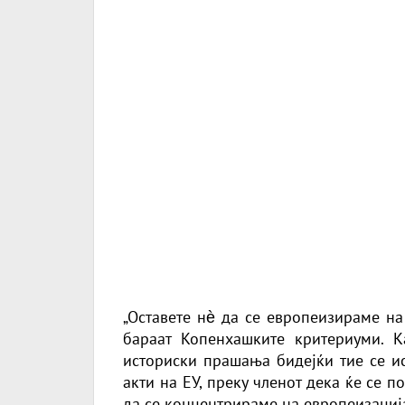
„Оставете нѐ да се европеизираме на
бараат Копенхашките критериуми. 
историски прашања бидејќи тие се ис
акти на ЕУ, преку членот дека ќе се п
да се концентрираме на европеизација