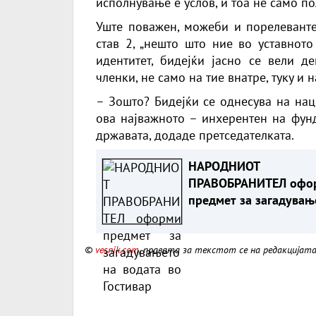
исполнување е услов, и тоа не само по
Уште поважен, можеби и порелевантен
став 2, „нешто што ние во уставнот
идентитет, бидејќи јасно се вели де
членки, не само на тие внатре, туку и 
– Зошто? Бидејќи се однесува на нац
ова најважното – инхерентен на фунд
државата, додаде претседателката.
НАРОДНИОТ
ПРАВОБРАНИТЕЛ офо
предмет за загадувањ
на водата во Гостивар
©
vesnik.com
, правата за текстот се на редакцијат