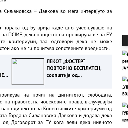
а Сиљановска – Давкова во мега интервјуто за
 порака од Бугарија каде што учествуваше на
 на ПСЈИЕ, дека процесот на проширување на ЕУ
те критериуми, таа одговори дека не може
тои ако не ги почитува сопствените вредности.
ЛЕКОТ „ФОСТЕР“
ПОВТОРНО БЕСПЛАТЕН,
ЧЕЛ,
соопштија од
Министерството за
здравство
овикува на почит на дигнитетот, слободата,
о на правото, на човековите права, вклучувајќи
 врзано директно за Копенхашките критериуми од
ката Гордана Сиљановска Давкова и додава дека
9 од Договорот за ЕУ кога вели дека нивното