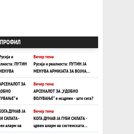
ПРОФИЛ
Вечер тема
Русија и реалноста: ПУТИН ЈА
МЕНУВА АРМИЈАТА ЗА ВОЈНА
ШТО ОСТАНУВА БЕЗ ФРОНТ
Вечер тема
АРСЕНАЛОТ ЗА „УДОБНО
ВОЈУВАЊЕ“ е исцрпен - што сега?
Вечер тема
КОГА ДУНАВ ЈА ГУБИ СИЛАТА -
црвен аларм на системската
плоча од јужна Германија до