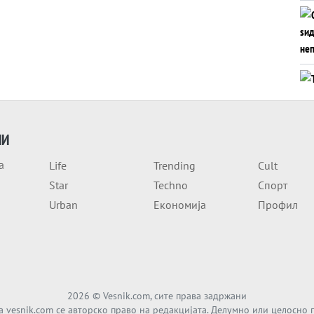
ИИ
а
Life
Trending
Cult
Star
Techno
Спорт
Urban
Економија
Профил
2026
© Vesnik.com, сите права задржани
а vesnik.com се авторско право на редакцијата. Делумно или целосно 