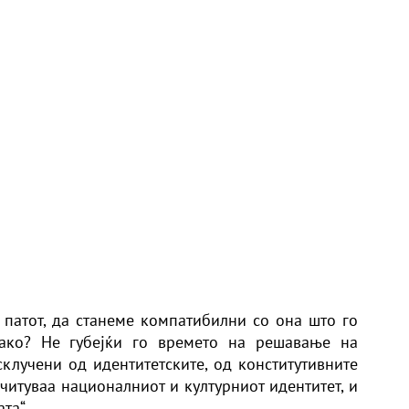
 патот, да станеме компатибилни со она што го
Како? Не губејќи го времето на решавање на
клучени од идентитетските, од конститутивните
очитуваа националниот и културниот идентитет, и
та“.