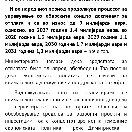
–
И во наредниот период продолжува процесот на
управување со обврските коишто доспеваат за
отплата и се во износ од 9 милијарди евра,
односно, во 2027 година 1,4 милијарда евра, во
2028 година 1,9 милијарди евра, 2029 година 1,1
милијарда евра, 2030 година 1,7 милијарди евра и
2031 година 1,2 милијарди евра
– рече таа.
Министерката нагласи дека средствата за
отплатата биле однапред обезбедени. Таа посочи
дека економската политика се темели на
внимателно задолжување и поддршка на развојот.
– Задолжувањата што ги реализираме се
внимателно планирани и се насочени кон две цели
– сервисирање на постојните обврски и
обезбедување средства за развојни проекти и
инвестиции. Тоа е концептот врз кој ја темелиме
економската политика – рече Димитриеска –