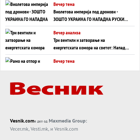
Вечер тема
Виолетова империја под дронови -
ЗОШТО УКРАИНА ГО НАПАДНА РУСКИОТ
WILDBERRIES
Вечер анализа
Три вентили и затворање на
енергетската комора на светот: Нападот
во Суец најавува глобален енергетски
Вечер тема
инфаркт?
Рамо на отпор и тврдина на патот кон
Кина - Пекинг го подготвува Иран за
американска копнена инвазија
Вечер тема
Силиконскиот ѕид веќе не е непробоен,
Кина го напаѓа последниот голем
монопол на Западот?
Вечер тема
Vesnik.com
Maxmedia Group:
е дел од
Трамп тврди дека повторно „разговара“
Vecer.mk
,
Vesti.mk
, и
Vesnik.com
со Иран - ваквите моменти се поопасни