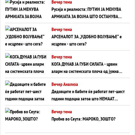
Вечер тема
на Вучиќ
Русија и реалноста: ПУТИН ЈА МЕНУВА
АРМИЈАТА ЗА ВОЈНА ШТО ОСТАНУВА
БЕЗ ФРОНТ
Вечер тема
АРСЕНАЛОТ ЗА „УДОБНО ВОЈУВАЊЕ“ е
исцрпен - што сега?
Вечер тема
КОГА ДУНАВ ЈА ГУБИ СИЛАТА - црвен
аларм на системската плоча од јужна
Германија до Црното Море...
Вечер Анализа
Дедовците и бабите ќе работат пет-шест
години подоцна затоа што НЕМААТ
ВНУЦИ ДА ГИ ЗАМЕНАТ
Вечер тема
Пробив во Сеута: МАРОКО, ЗОШТО?