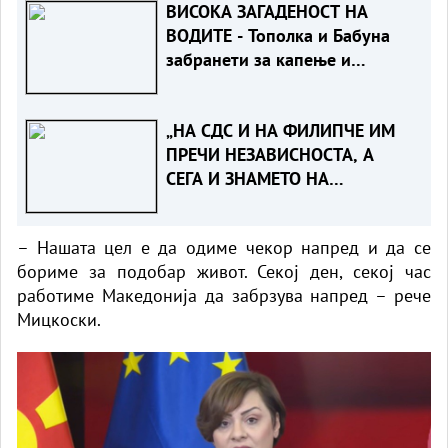
ВИСОКА ЗАГАДЕНОСТ НА
ВОДИТЕ - Тополка и Бабуна
забранети за капење и
рекреација
„НА СДС И НА ФИЛИПЧЕ ИМ
ПРЕЧИ НЕЗАВИСНОСТА, А
СЕГА И ЗНАМЕТО НА
МАКЕДОНИЈА КОЕ ДВА ПАТИ
ГО МЕНУВШЕ“ - ВМРО ДПМНЕ
– Нашата цел е да одиме чекор напред и да се
со жестока реакција до СДСМ
бориме за подобар живот. Секој ден, секој час
и Филипче
работиме Македонија да забрзува напред – рече
Мицкоски.