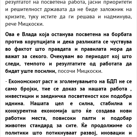
резултатот на посветена работа, јасни приоритети
и решителност државата да не биде заложник на
кризите, туку истите да ги решава и надминува,
рече Мицкоски.
Ова е Влада која останува посветена на борбата
против корупцијата и дека разликата се чуствува
во фактот што правдата и правилата мора да
важат за секого. Очекувам во периодот кој што
следи, темпото и резултатите од работата да
бидат уште посилни,
посочи Мицкоски.
-
Економскиот раст и зголемувањето на БДП не се
само бројки, тие се доказ за нашата работа ,
инвестиции и заедничка посветеност кон подобра
иднина. Нашата цел е силна, стабилна и
конкурентна економија што ќе создава нови
работни места, повисоки палти и подобар
животен стандард за сите. Ќе продолжиме со
политики што потикнуваат развој, иновации и