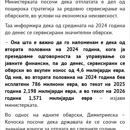
Министерката посочи дека отплатата е дел од
поширока стратегија за редовно сервисирање на
обврските, во услови на економска неизвесност.
Таа информира дека од средината на 2024 година
до денес се сервисирани значителни обврски.
–
Она што е важно да го напоменам е дека од
втората половина на 2024 година, кога ја
презедовме одговорноста за управување со
јавните финансии, па до денес, сервисирани се
обврски во вкупен износ од 4,6 милијарди евра.
Од нив, во втората половина на 2024 година беа
исплатени 786 милиони евра, во текот на 2025
година 2,198 милијарди евра, а во текот на 2026
година 1,571 милијарди евра
– изјави
министерката.
Во однос на идните обврски, Димитриеска –
Кочоска посочи дека државата ќе се соочи со
значајни износи за отплата во следните години.