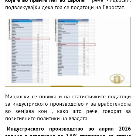
подвлекувајќи дека тоа се податоци на Евростат.
Мицкоски се повика и на статистичките податоци
за индустриското производство и за вработеноста
во зeмјава кои , како што рече, говорат за
позитивните политики на владата.
-
Индустриското производство во април 2026
година е зголемено за 7,6% споредено со април