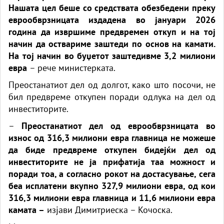
Нашата цел беше со средствата обезбедени преку
еврообврзницата издадена во јануари 2026
година да извршиме предвремен откуп и на тој
начин да оствариме заштеди по основ на камати.
На тој начин во буџетот заштедивме 3,2 милиони
евра
– рече министерката.
Преостанатиот дел од долгот, како што посочи, не
бил предвреме откупен поради одлука на дел од
инвеститорите.
–
Преостанатиот дел од еврообврзницата во
износ од 316,3 милиони евра главница не можеше
да биде предвреме откупен бидејќи дел од
инвеститорите не ја прифатија таа можност и
поради тоа, а согласно рокот на достасување, сега
беа исплатени вкупно 327,9 милиони евра, од кои
316,3 милиони евра главница и 11,6 милиони евра
камата –
изјави Димитриеска – Кочоска.