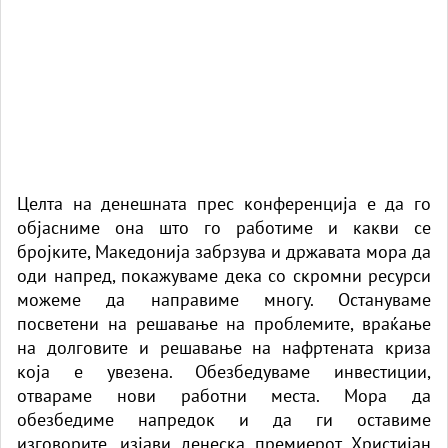
Целта на денешната прес конференција е да го
објасниме она што го работиме и какви се
бројките, Македонија забрзува и државата мора да
оди напред, покажуваме дека со скромни ресурси
можеме да направиме многу. Остануваме
посветени на решавање на проблемите, враќање
на долговите и решавање на нафртената криза
која е увезена. Обезбедуваме инвестиции,
отвараме нови работни места. Мора да
обезбедиме напредок и да ги оставиме
изговорите, изјави денеска премиерот Христијан