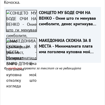
Кочоска.
СОНЦЕТО МУ БОДЕ ОЧИ НА
ВЕНКО - Оние што ги менуваа
симболите, денес критикуваат
уметност, рагираат од ВМРО-
ДПМНЕ
МАКЕДОНИЈА СКОКНА ЗА 8
МЕСТА - Минималната плата
има поголема куповна моќ
отколку што изгледа
©
vesnik.com
, правата за текстот се на редакцијата