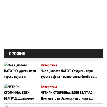
ПРОФИЛ
Вечер тема
Чие е „новото НАТО“? Саудиски пари,
турска војска и пакистанска бомба во
служба на Америка - или ќе стане
Вечер тема
сувишна?
ЧЕТИРИ СТОЛЧИЊА, ЕДЕН БЕЛГРАД:
Доаѓањето на Зеленски ги открива
тајните на политиката на балансирање