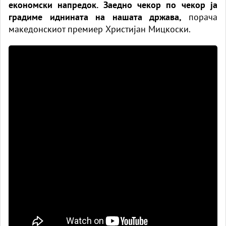
економски напредок. Заедно чекор по чекор ја
градиме иднината на нашата држава,
порача
македонскиот премиер Христијан Мицкоски.