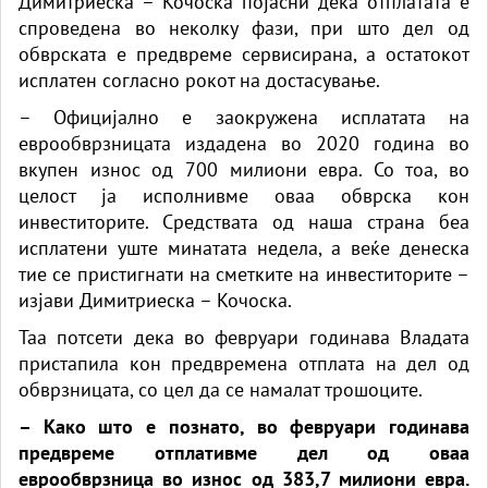
Димитриеска – Кочоска појасни дека отплатата е
спроведена во неколку фази, при што дел од
обврската е предвреме сервисирана, а остатокот
исплатен согласно рокот на достасување.
– Официјално е заокружена исплатата на
еврообврзницата издадена во 2020 година во
вкупен износ од 700 милиони евра. Со тоа, во
целост ја исполнивме оваа обврска кон
инвеститорите. Средствата од наша страна беа
исплатени уште минатата недела, а веќе денеска
тие се пристигнати на сметките на инвеститорите –
изјави Димитриеска – Кочоска.
Таа потсети дека во февруари годинава Владата
пристапила кон предвремена отплата на дел од
обврзницата, со цел да се намалат трошоците.
– Како што е познато, во февруари годинава
предвреме отплативме дел од оваа
еврообврзница во износ од 383,7 милиони евра.