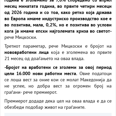
месец минатата година, во првите четири месеци
од 2026 година и со тоа, како ретко која држава
во Европа имаме индустриско производство кое е
во позитива, мала, 0,2%, но е позитива во услови
кога ја имаме епски најголемата криза во светот-
рече Мицкоски.
Третиот параметар, рече Мицкоски е бројот на
нововработени лица
која е зголемена во првите
21 месец од доаѓањето на оваа влада.
-Бројот на вработени се зголеми за овој период
цели 16.000 нови работни места.
Овие податоци
се лоша вест за оние кои се молат Македонија да
не успее, но добра вест за огромен број на
граѓани- рече премиерот.
Премиерот додаде дека цел на оваа влада е да се
обезбеди подобар живот на граѓаните.