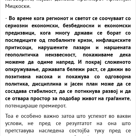
Мицкоски.
-
Во време кога регионот и светот се соочуваат со
сериозни економски, безбедносни и економски
предизвици, кога многу држави се борат со
последиците од глобалните кризи, инфлациските
притисоци, нарушените пазари и наршената
геополитичка неизвесност, покаживаме дека
можеме да одиме напред. И покрај сложеното
опкружување, државата бележи раст, се движи во
позитивна насока и покажува со одговорна
политика, дисциплина и јасен план може да се
сосздава стабилност, да се потикнува развој и да
се отвара простор за подобар живот на граѓаните
,
потенцираше премиерот.
Тоа е особено важно затоа што успехот во вакви
услови, не пред се резултатот на она што
претставува наследена состојба туку пред се