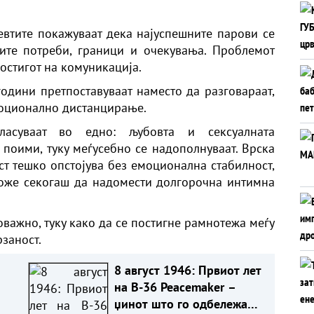
евтите покажуваат дека најуспешните парови се
ите потреби, граници и очекувања. Проблемот
достигот на комуникација.
години претпоставуваат наместо да разговараат,
оционално дистанцирање.
ласуваат во едно: љубовта и сексуалната
 поими, туку меѓусебно се надополнуваат. Врска
т тешко опстојува без емоционална стабилност,
може секогаш да надомести долгорочна интимна
оважно, туку како да се постигне рамнотежа меѓу
заност.
8 август 1946: Првиот лет
на B-36 Peacemaker –
џинот што го одбележа