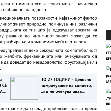
 дека интимната усогласеност може значително
а стабилност на односот.
емоционалната поврзаност е најважниот фактор
уалниот живот природно поминува низ различни
оддршката се тие што ја одржуваат врската на
огу разлики во интимниот живот можат да се
а, разбирање и компромис меѓу партнерите.
предупредуваат дека сексуалната компатибилност
во желбите, фреквенцијата или очекувањата од
е да доведат до незадоволство, фрустрација или
.
ја
ПО 27 ГОДИНИ - Целосно
О СÈ
помрачување на сонцето,
АТ
што не очекува оваа
среда?
спект може да создаде проблеми кои со време