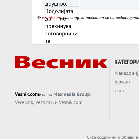
прекинува соговорни
©
vesnik.com
, правата за текстот се на редакцијат
КАТЕГОР
Македониј
Балкан
Свет
Vesnik.com
Maxmedia Group:
е дел од
Vecer.mk
,
Vesti.mk
, и
Vesnik.com
Сите содржини и објави н