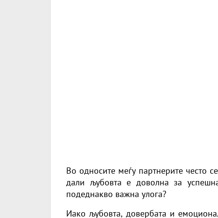
Во односите меѓу партнерите често с
дали љубовта е доволна за успешна
подеднакво важна улога?
Иако љубовта, довербата и емоционал