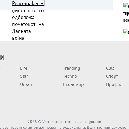
ците
почетокот на Ладната
војна
а
ИИ
а
Life
Trending
Cult
Star
Techno
Спорт
Urban
Економија
Профил
2026
© Vesnik.com, сите права задржани
а vesnik.com се авторско право на редакцијата. Делумно или целосно 