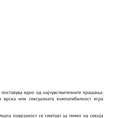
е поставува едно од најчувствителните прашања:
 врска или сексуалната компатибилност игра
ната поврзаност се сметаат за темел на секоја