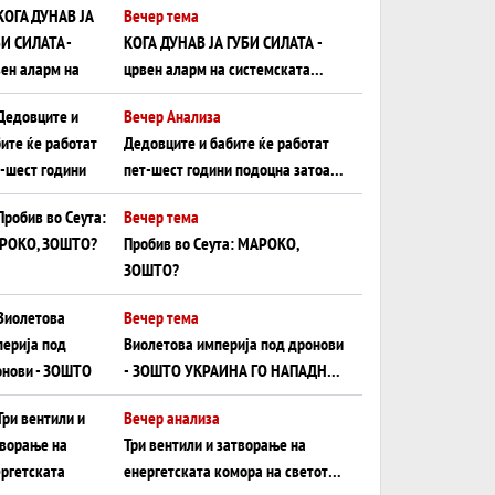
Вечер тема
КОГА ДУНАВ ЈА ГУБИ СИЛАТА -
црвен аларм на системската
плоча од јужна Германија до
Вечер Анализа
Црното Море...
Дедовците и бабите ќе работат
пет-шест години подоцна затоа
што НЕМААТ ВНУЦИ ДА ГИ
Вечер тема
ЗАМЕНАТ
Пробив во Сеута: МАРОКО,
ЗОШТО?
Вечер тема
Виолетова империја под дронови
- ЗОШТО УКРАИНА ГО НАПАДНА
РУСКИОТ WILDBERRIES
Вечер анализа
Три вентили и затворање на
енергетската комора на светот: