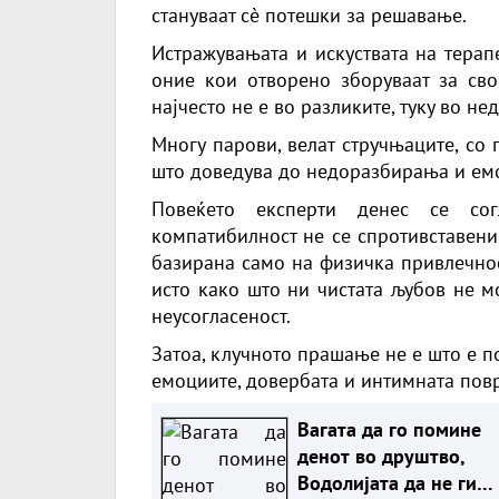
стануваат сè потешки за решавање.
Истражувањата и искуствата на терап
оние кои отворено зборуваат за сво
најчесто не е во разликите, туку во не
Многу парови, велат стручњаците, со 
што доведува до недоразбирања и ем
Повеќето експерти денес се сог
компатибилност не се спротивставени
базирана само на физичка привлечнос
исто како што ни чистата љубов не 
неусогласеност.
Затоа, клучното прашање не е што е п
емоциите, довербата и интимната повр
Вагата да го помине
денот во друштво,
Водолијата да не ги