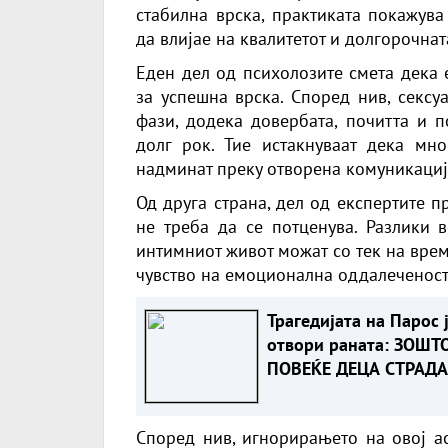
стабилна врска, практиката покажува
да влијае на квалитетот и долгорочнат
Еден дел од психолозите смета дека 
за успешна врска. Според нив, секс
фази, додека довербата, почитта и п
долг рок. Тие истакнуваат дека мн
надминат преку отворена комуникациј
Од друга страна, дел од експертите 
не треба да се потценува. Разлики 
интимниот живот можат со тек на врем
чувство на емоционална оддалеченост
Трагедијата на Парос 
отвори раната: ЗОШТ
ПОВЕЌЕ ДЕЦА СТРАДА
НА ЛЕТУВАЊАТА ВО
ЕВРОПА?
Според нив, игнорирањето на овој а