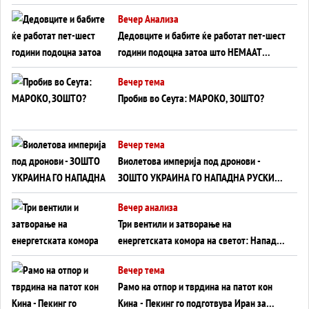
Германија до Црното Море...
Вечер Анализа
Дедовците и бабите ќе работат пет-шест
години подоцна затоа што НЕМААТ
ВНУЦИ ДА ГИ ЗАМЕНАТ
Вечер тема
Пробив во Сеута: МАРОКО, ЗОШТО?
Вечер тема
Виолетова империја под дронови -
ЗОШТО УКРАИНА ГО НАПАДНА РУСКИОТ
WILDBERRIES
Вечер анализа
Три вентили и затворање на
енергетската комора на светот: Нападот
во Суец најавува глобален енергетски
Вечер тема
инфаркт?
Рамо на отпор и тврдина на патот кон
Кина - Пекинг го подготвува Иран за