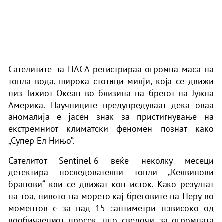
Сателитите на НАСА регистрираа огромна маса на
топла вода, широка стотици милји, која се движи
низ Тихиот Океан во близина на брегот на Јужна
Америка. Научниците предупредуваат дека оваа
аномалија е јасен знак за пристигнување на
екстремниот климатски феномен познат како
„Супер Ел Нињо“.
Сателитот Sentinel-6 веќе неколку месеци
детектира последователни топли „Келвинови
бранови“ кои се движат кон исток. Како резултат
на тоа, нивото на морето кај бреговите на Перу во
моментов е за над 15 сантиметри повисоко од
вообичаениот просек, што сведочи за огромната