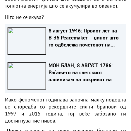
топлотна енергија што се акумулира во океанот.
Што не очекува?
8 август 1946: Првиот лет на
B-36 Peacemaker – џинот што
го одбележа почетокот на
Ладната војна
МОН БЛАН, 8 АВГУСТ 1786:
Раѓањето на светскиот
алпинизам на покривот на
Европа
Иако феноменот годинава започна малку подоцна
во споредба со рекордните силни бранови од
1997 и 2015 година, тој веќе забрзано ги
достигнува тие нивоа.
„Преку следење на овие масивни бранови ги