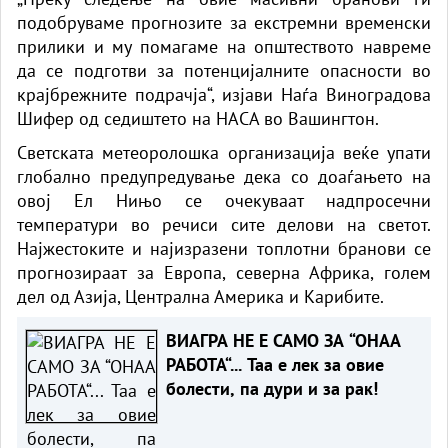
подобруваме прогнозите за екстремни временски
прилики и му помагаме на општеството навреме
да се подготви за потенцијалните опасности во
крајбрежните подрачја“, изјави Наѓа Виноградова
Шифер од седиштето на НАСА во Вашингтон.
Светската метеоролошка организација веќе упати
глобално предупредување дека со доаѓањето на
овој Ел Нињо се очекуваат надпросечни
температури во речиси сите делови на светот.
Најжестоките и најизразени топлотни бранови се
прогнозираат за Европа, северна Африка, голем
дел од Азија, Централна Америка и Карибите.
ВИАГРА НЕ Е САМО ЗА “ОНАА
РАБОТА“... Таа е лек за овие
болести, па дури и за рак!