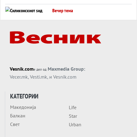
американска копнена инвазија
Вечер тема
Силиконскиот ѕид веќе не е непробоен,
Кина го напаѓа последниот голем
монопол на Западот?
Вечер тема
Трамп тврди дека повторно „разговара“
со Иран - ваквите моменти се поопасни
од отворените закани
Вечер тема
Vesnik.com
Maxmedia Group:
е дел од
ДЛАБОКО УДОЛУ: Сметководствените
Vecer.mk
,
Vesti.mk
, и
Vesnik.com
трикови што го соборија ЕНРОН ги
применуваат гигантите за ВИ
Вечер тема
КАТЕГОРИИ
АТОМСКО ДОМИНО НА БЛИСКИОТ
Македонија
Life
ИСТОК
Балкан
Star
Вечер тема
Свет
Urban
ОД ШАХЕД ДО СВЕТСКА ВОЈНА?
Обвинувањето кон Русија го поврзува