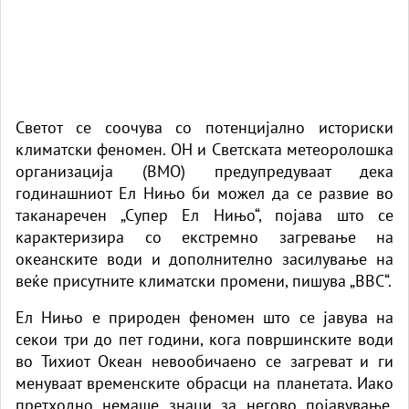
Светот се соочува со потенцијално историски
климатски феномен. ОН и Светската метеоролошка
организација (ВМО) предупредуваат дека
годинашниот Ел Нињо би можел да се развие во
таканаречен „Супер Ел Нињо“, појава што се
карактеризира со екстремно загревање на
океанските води и дополнително засилување на
веќе присутните климатски промени, пишува
„BBC“
.
Ел Нињо е природен феномен што се јавува на
секои три до пет години, кога површинските води
во Тихиот Океан невообичаено се загреват и ги
менуваат временските обрасци на планетата. Иако
претходно немаше знаци за негово појавување,