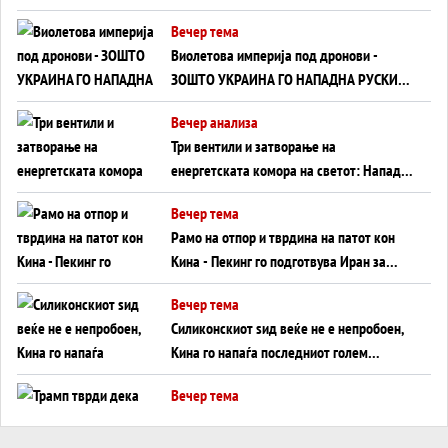
Вечер тема
Виолетова империја под дронови -
ЗОШТО УКРАИНА ГО НАПАДНА РУСКИОТ
WILDBERRIES
Вечер анализа
Три вентили и затворање на
енергетската комора на светот: Нападот
во Суец најавува глобален енергетски
Вечер тема
инфаркт?
Рамо на отпор и тврдина на патот кон
Кина - Пекинг го подготвува Иран за
американска копнена инвазија
Вечер тема
Силиконскиот ѕид веќе не е непробоен,
Кина го напаѓа последниот голем
монопол на Западот?
Вечер тема
Трамп тврди дека повторно „разговара“
со Иран - ваквите моменти се поопасни