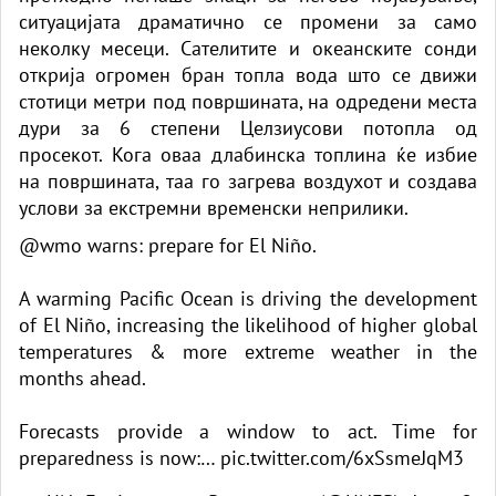
ситуацијата драматично се промени за само
неколку месеци. Сателитите и океанските сонди
открија огромен бран топла вода што се движи
стотици метри под површината, на одредени места
дури за 6 степени Целзиусови потопла од
просекот. Кога оваа длабинска топлина ќе избие
на површината, таа го загрева воздухот и создава
услови за екстремни временски неприлики.
@wmo
warns: prepare for El Niño.
A warming Pacific Ocean is driving the development
of El Niño, increasing the likelihood of higher global
temperatures & more extreme weather in the
months ahead.
Forecasts provide a window to act. Time for
preparedness is now:…
pic.twitter.com/6xSsmeJqM3