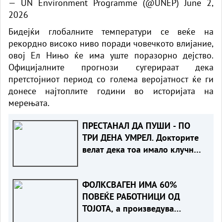
— UN Environment Programme (@UNEP)
June 2,
2026
Бидејќи глобалните температури се веќе на
рекордно високо ниво поради човечкото влијание,
овој Ел Нињо ќе има уште поразорно дејство.
Официјалните прогнози сугерираат дека
претстојниот период со голема веројатност ќе ги
донесе најтоплите години во историјата на
мерењата.
ПРЕСТАНАЛ ДА ПУШИ - ПО
ТРИ ДЕНА УМРЕЛ. Докторите
велат дека тоа имало клучно
влијание
ФОЛКСВАГЕН ИМА 60%
ПОВЕЌЕ РАБОТНИЦИ ОД
ТОЈОТА, а произведува
помалку автомобили. Зошто?