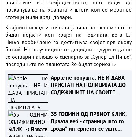
приносите во земјоделството, што води до
поскапување на храната и штети кои се мерат во
стотици милијарди долари.
Крајниот исход и точната јачина на феноменот ќе
бидат појасни кон крајот на годината, кога Ел
Нињо вообичаено го достигнува својот врв околу
Божиќ. Но, научниците се децидни – дури и да не
се оствари најлошото сценарио за „Супер Ел Нињо“,
последиците по планетата ќе бидат сериозни.
Apple не попушта: НЕ И ДАВА
ПРИСТАП НА ПОЛИЦИЈАТА ДО
СОДРЖИНИТЕ НА СВОИТЕ
КЛИЕНТИ
35 ГОДИНИ ОД ПРВИОТ КЛИК,
Првата веб - страница што го
„роди“ интернетот се уште
живеe