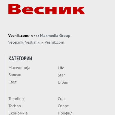
американска копнена инвазија
Вечер тема
Силиконскиот ѕид веќе не е непробоен,
Кина го напаѓа последниот голем
монопол на Западот?
Вечер тема
Vesnik.com
Maxmedia Group:
е дел од
Трамп тврди дека повторно „разговара“
Vecer.mk
,
Vesti.mk
, и
Vesnik.com
со Иран - ваквите моменти се поопасни
од отворените закани
Вечер тема
КАТЕГОРИИ
ДЛАБОКО УДОЛУ: Сметководствените
Македонија
Life
трикови што го соборија ЕНРОН ги
Балкан
применуваат гигантите за ВИ
Star
Вечер тема
Свет
Urban
АТОМСКО ДОМИНО НА БЛИСКИОТ
ИСТОК
Trending
Cult
Вечер тема
Techno
Спорт
ОД ШАХЕД ДО СВЕТСКА ВОЈНА?
Економија
Профил