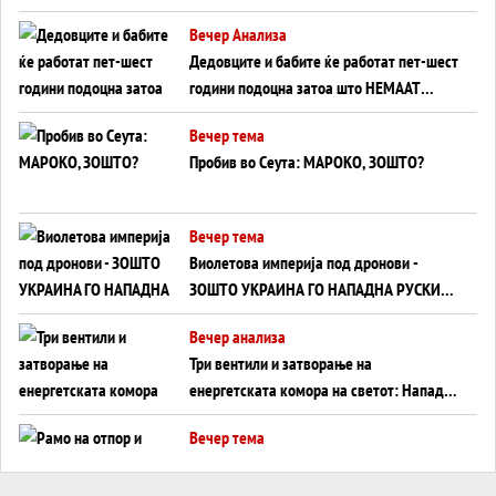
Германија до Црното Море...
Вечер Анализа
Дедовците и бабите ќе работат пет-шест
години подоцна затоа што НЕМААТ
ВНУЦИ ДА ГИ ЗАМЕНАТ
Вечер тема
Пробив во Сеута: МАРОКО, ЗОШТО?
Вечер тема
Виолетова империја под дронови -
ЗОШТО УКРАИНА ГО НАПАДНА РУСКИОТ
WILDBERRIES
Вечер анализа
Три вентили и затворање на
енергетската комора на светот: Нападот
во Суец најавува глобален енергетски
Вечер тема
инфаркт?
Рамо на отпор и тврдина на патот кон
Кина - Пекинг го подготвува Иран за