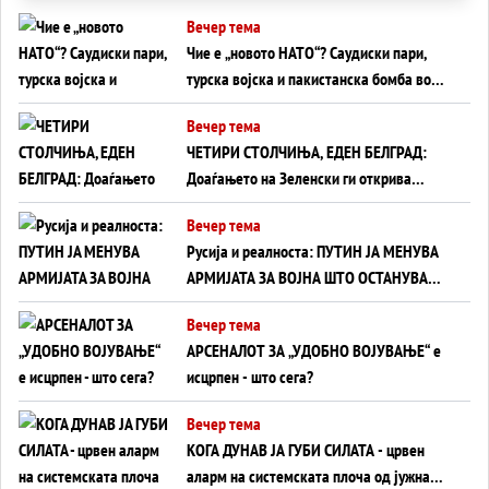
Вечер тема
Чие е „новото НАТО“? Саудиски пари,
турска војска и пакистанска бомба во
служба на Америка - или ќе стане
Вечер тема
сувишна?
ЧЕТИРИ СТОЛЧИЊА, ЕДЕН БЕЛГРАД:
Доаѓањето на Зеленски ги открива
тајните на политиката на балансирање
Вечер тема
на Вучиќ
Русија и реалноста: ПУТИН ЈА МЕНУВА
АРМИЈАТА ЗА ВОЈНА ШТО ОСТАНУВА
БЕЗ ФРОНТ
Вечер тема
АРСЕНАЛОТ ЗА „УДОБНО ВОЈУВАЊЕ“ е
исцрпен - што сега?
Вечер тема
КОГА ДУНАВ ЈА ГУБИ СИЛАТА - црвен
аларм на системската плоча од јужна