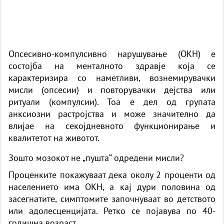
Опсесивно-компулсивно нарушување (ОКН) е
состојба на менталното здравје која се
карактеризира со наметливи, вознемирувачки
мисли (опсесии) и повторувачки дејства или
ритуали (компулсии). Тоа е дел од групата
анксиозни растројства и може значително да
влијае на секојдневното функционирање и
квалитетот на животот.
Зошто мозокот не „пушта“ одредени мисли?
Проценките покажуваат дека околу 2 проценти од
населението има ОКН, а кај дури половина од
засегнатите, симптомите започнуваат во детството
или адолесценцијата. Ретко се појавува по 40-
годишна возраст.