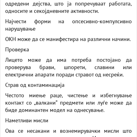
одредени дејства, што ја попречуваат работата,
односите и секојдневните активности.
Најчести форми на опсесивно-компулсивно
нарушување
ОКН може да се манифестира на различни начини.
Проверка
Лицето може да има потреба постојано да
проверува брави, шпорети, славини или
електрични апарати поради стравот од несреќи.
Страв од контаминација
Честото миење раце, чистење и избегнување
контакт со „валкани“ предмети или луѓе може да
биде доминантен модел на однесување.
Наметливи мисли
Ова се несакани и вознемирувачки мисли што