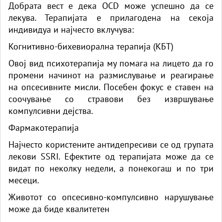
Добрата вест е дека OCD може успешно да се
лекува. Терапијата е прилагодена на секоја
индивидуа и најчесто вклучува:
Когнитивно-бихевиорална терапија (КБТ)
Овој вид психотерапија му помага на лицето да го
промени начинот на размислување и реагирање
на опсесивните мисли. Посебен фокус е ставен на
соочување со стравови без извршување
компулсивни дејства.
Фармакотерапија
Најчесто користените антидепресиви се од групата
лекови SSRI. Ефектите од терапијата може да се
видат по неколку недели, а понекогаш и по три
месеци.
Животот со опсесивно-компулсивно нарушување
може да биде квалитетен