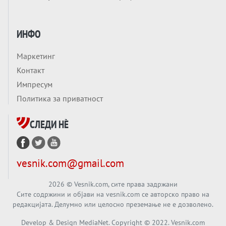
Обвинувањето кон Русија го поврзува
Блискиот Исток со украинското бојно
Тема
поле?
ИНФО
Заборавете ги премиерите, ОВА СЕ
ЛУЃЕТО ШТО РЕШАВААТ ЗА МИР, ВОЈНА,
Маркетинг
СОЖИВОТ ИЛИ ПРОПАСТ
Анализа
Контакт
Приватни факултети - ОД ПРЕСТИЖ
Импресум
НЕКОГАШ ДЕНЕС ДО ФАБРИКИ ЗА
Политика за приватност
ДИПЛОМИ
Вечер тема
СЛЕДИ НÈ
БАЛКАНОТ КАКО ДОКУМЕНТ НА ТУЃА
МАСА: Берлинскиот договор од 1878 и
европската уметност за уредување на
Вечер тема
vesnik.com@gmail.com
туѓи судбини
ГЕРМАНИЈА Е ПРЕД ЕКСПЛОЗИЈА? АfD го
урива заштитниот ѕид, улиците се полнат
2026
© Vesnik.com, сите права задржани
Сите содржини и објави на vesnik.com се авторско право на
со отпор, а Европа гледа почеток на
редакцијата. Делумно или целосно преземање не е дозволено.
Вечер тема
голем потрес?
Кинеска ракета испукана во Пацификот.
Develop & Design MediaNet. Copyright © 2022. Vesnik.com