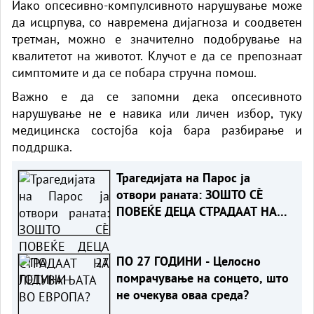
Иако опсесивно-компулсивното нарушување може
да исцрпува, со навремена дијагноза и соодветен
третман, можно е значително подобрување на
квалитетот на животот. Клучот е да се препознаат
симптомите и да се побара стручна помош.
Важно е да се запомни дека опсесивното
нарушување не е навика или личен избор, туку
медицинска состојба која бара разбирање и
поддршка.
Трагедијата на Парос ја
отвори раната: ЗОШТО СÈ
ПОВЕЌЕ ДЕЦА СТРАДААТ НА
ЛЕТУВАЊАТА ВО ЕВРОПА?
ПО 27 ГОДИНИ - Целосно
помрачување на сонцето, што
не очекува оваа среда?