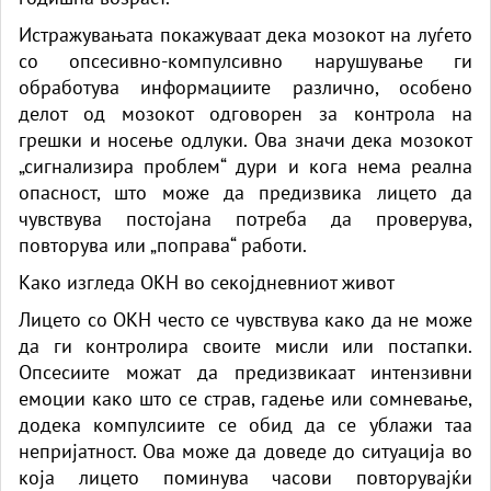
Истражувањата покажуваат дека мозокот на луѓето
со опсесивно-компулсивно нарушување ги
обработува информациите различно, особено
делот од мозокот одговорен за контрола на
грешки и носење одлуки. Ова значи дека мозокот
„сигнализира проблем“ дури и кога нема реална
опасност, што може да предизвика лицето да
чувствува постојана потреба да проверува,
повторува или „поправа“ работи.
Како изгледа ОКН во секојдневниот живот
Лицето со ОКН често се чувствува како да не може
да ги контролира своите мисли или постапки.
Опсесиите можат да предизвикаат интензивни
емоции како што се страв, гадење или сомневање,
додека компулсиите се обид да се ублажи таа
непријатност. Ова може да доведе до ситуација во
која лицето поминува часови повторувајќи