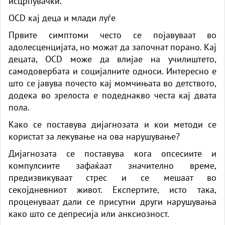
исцрпувачки.
OCD кај деца и млади луѓе
Првите симптоми често се појавуваат во
адолесценцијата, но можат да започнат порано. Кај
децата, OCD може да влијае на училиштето,
самодовербата и социјалните односи. Интересно е
што се јавува почесто кај момчињата во детството,
додека во зрелоста е подеднакво честа кај двата
пола.
Како се поставува дијагнозата и кои методи се
користат за лекување на ова нарушување?
Дијагнозата се поставува кога опсесиите и
компулсиите зафаќаат значително време,
предизвикуваат стрес и се мешаат во
секојдневниот живот. Експертите, исто така,
проценуваат дали се присутни други нарушувања
како што се депресија или анксиозност.