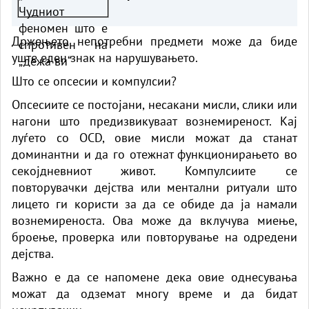
Држењето непотребни предмети може да биде
уште еден знак на нарушувањето.
Што се опсесии и компулсии?
Опсесиите се постојани, несакани мисли, слики или
нагони што предизвикуваат вознемиреност. Кај
луѓето со OCD, овие мисли можат да станат
доминантни и да го отежнат функционирањето во
секојдневниот живот. Компулсиите се
повторувачки дејства или ментални ритуали што
лицето ги користи за да се обиде да ја намали
вознемиреноста. Ова може да вклучува миење,
броење, проверка или повторување на одредени
дејства.
Важно е да се напомене дека овие однесувања
можат да одземат многу време и да бидат