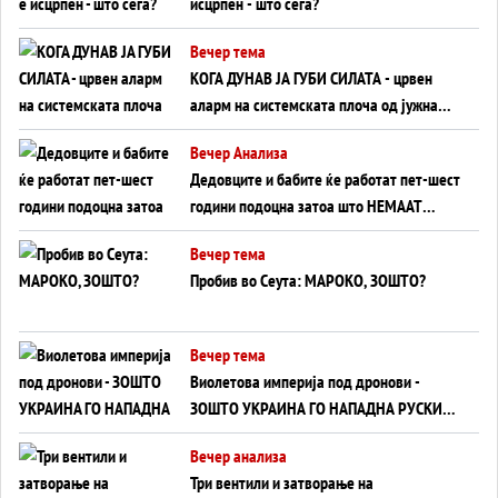
исцрпен - што сега?
Вечер тема
КОГА ДУНАВ ЈА ГУБИ СИЛАТА - црвен
аларм на системската плоча од јужна
Германија до Црното Море...
Вечер Анализа
Дедовците и бабите ќе работат пет-шест
години подоцна затоа што НЕМААТ
ВНУЦИ ДА ГИ ЗАМЕНАТ
Вечер тема
Пробив во Сеута: МАРОКО, ЗОШТО?
Вечер тема
Виолетова империја под дронови -
ЗОШТО УКРАИНА ГО НАПАДНА РУСКИОТ
WILDBERRIES
Вечер анализа
Три вентили и затворање на