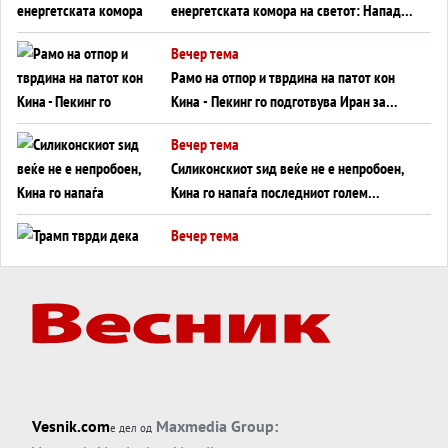
енергетската комора на светот: Нападот
во Суец најавува глобален енергетски
Вечер тема
инфаркт?
Рамо на отпор и тврдина на патот кон
Кина - Пекинг го подготвува Иран за
американска копнена инвазија
Вечер тема
Силиконскиот ѕид веќе не е непробоен,
Кина го напаѓа последниот голем
монопол на Западот?
Вечер тема
Трамп тврди дека повторно „разговара“
со Иран - ваквите моменти се поопасни
од отворените закани
Вечер тема
ДЛАБОКО УДОЛУ: Сметководствените
трикови што го соборија ЕНРОН ги
применуваат гигантите за ВИ
Вечер тема
Vesnik.com
Maxmedia Group:
е дел од
АТОМСКО ДОМИНО НА БЛИСКИОТ