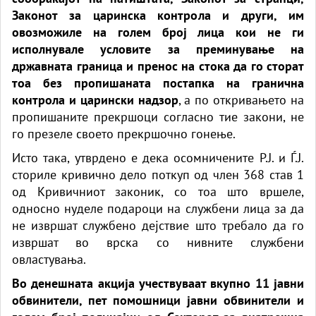
Законот за царинска контрола и други, им
овозможиле на голем број лица кои не ги
исполнувале условите за преминување на
државната граница и пренос на стока да го сторат
тоа без пропишаната постапка на гранична
контрола и царински надзор
, а по откривањето на
пропишаните прекршоци согласно тие закони, не
го презеле своето прекршочно гонење.
Исто така, утврдено е дека осомничените Р.Ј. и Ѓ.Ј.
сториле кривично дело поткуп од член 368 став 1
од Кривичниот законик, со тоа што вршеле,
односно нуделе подароци на службени лица за да
не извршат службено дејствие што требало да го
извршат во врска со нивните службени
овластувања.
Во денешната акција учествуваат вкупно 11 јавни
обвинители, пет помошници јавни обвинители и