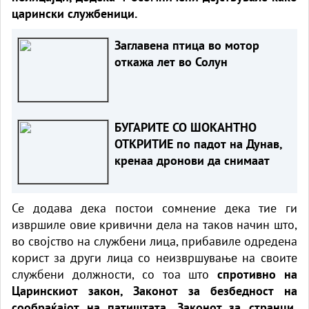
царински службеници.
Заглавена птица во мотор
откажа лет во Солун
БУГАРИТЕ СО ШОКАНТНО
ОТКРИТИЕ по падот на Дунав,
кренаа дронови да снимаат
Се додава дека постои сомнение дека тие ги
извршиле овие кривични дела на таков начин што,
во својство на службени лица, прибавиле одредена
корист за други лица со неизвршување на своите
службени должности, со тоа што
спротивно на
Царинскиот закон, Законот за безбедност на
сообраќајот на патиштата, Законот за странци,