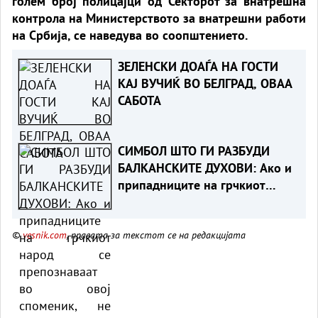
голем број полицајци од Секторот за внатрешна
контрола на Министерството за внатрешни работи
на Србија, се наведува во соопштението.
ЗЕЛЕНСКИ ДОАЃА НА ГОСТИ
КАЈ ВУЧИЌ ВО БЕЛГРАД, ОВАА
САБОТА
СИМБОЛ ШТО ГИ РАЗБУДИ
БАЛКАНСКИТЕ ДУХОВИ: Ако и
припадниците на грчкиот
народ се препознаваат во
овој споменик, не гледаме
©
vesnik.com
, правата за текстот се на редакцијата
никаква пречка во тоа