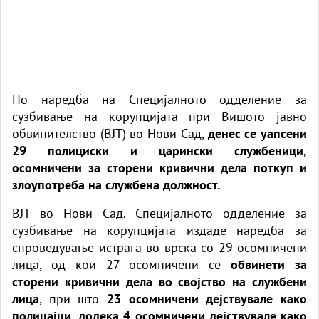
По наредба на Специјалното одделение за
сузбивање на корупцијата при Вишото јавно
обвинителство (ВЈТ) во Нови Сад,
денес се уапсени
29 полициски и царински службеници,
осомничени за сторени кривични дела поткуп и
злоупотреба на службена должност.
ВЈТ во Нови Сад, Специјалното одделение за
сузбивање на корупцијата издаде наредба за
спроведување истрага во врска со 29 осомничени
лица, од кои 27 осомничени се
обвинети за
сторени кривични дела во својство на службени
лица
, при што
23 осомничени дејствувале како
полицајци, додека 4 осомничени дејствувале како