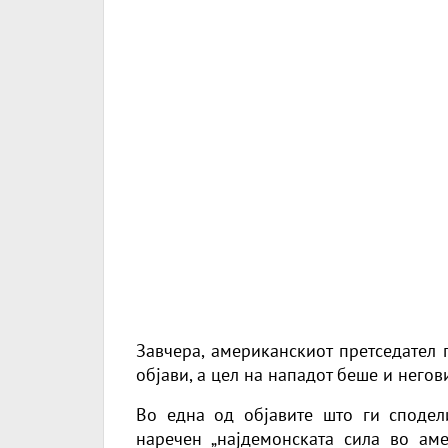
Завчера, американскиот претседател 
објави, а цел на нападот беше и негов
Во една од објавите што ги споде
наречен „најдемонската сила во аме