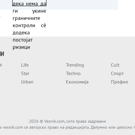
контроли сè додека
постојат ризици
а
ИИ
а
Life
Trending
Cult
Star
Techno
Спорт
Urban
Економија
Профил
2026
© Vesnik.com, сите права задржани
а vesnik.com се авторско право на редакцијата. Делумно или целосно 