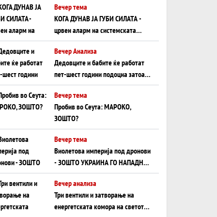
Вечер тема
КОГА ДУНАВ ЈА ГУБИ СИЛАТА -
црвен аларм на системската
плоча од јужна Германија до
Вечер Анализа
Црното Море...
Дедовците и бабите ќе работат
пет-шест години подоцна затоа
што НЕМААТ ВНУЦИ ДА ГИ
Вечер тема
ЗАМЕНАТ
Пробив во Сеута: МАРОКО,
ЗОШТО?
Вечер тема
Виолетова империја под дронови
- ЗОШТО УКРАИНА ГО НАПАДНА
РУСКИОТ WILDBERRIES
Вечер анализа
Три вентили и затворање на
енергетската комора на светот: