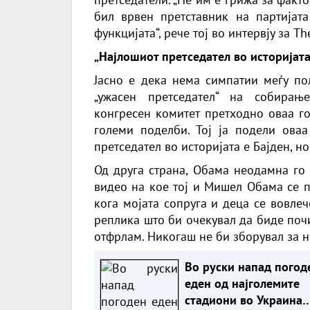
бил врвен претставник на партијат
функцијата“, рече тој во интервју за Th
„Најлошиот претседател во историјата
Јасно е дека нема симпатии меѓу по
„ужасен претседател“ на собирањ
конгресен комитет претходно оваа го
големи поделби. Тој ја подели оваа
претседател во историјата е Бајден, но
Од друга страна, Обама неодамна го
видео на кое тој и Мишел Обама се п
кога мојата сопруга и деца се вовлече
реплика што би очекувал да биде почи
отфрлам. Никогаш не би зборувал за неч
Во руски напад погод
еден од најголемите
стадиони во Украина