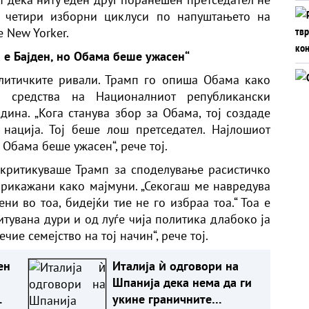
а четири изборни циклуси по напуштањето на
e New Yorker.
 е Бајден, но Обама беше ужасен“
литичките ривали. Трамп го опиша Обама како
е средства на Националниот републикански
дина. „Кога станува збор за Обама, тој создаде
 нација. Тој беше лош претседател. Најлошиот
 Обама беше ужасен“, рече тој.
 критикуваше Трамп за споделување расистичко
рикажани како мајмуни. „Секогаш ме навредува
ни во тоа, бидејќи тие не го избраа тоа.“ Тоа е
тувана дури и од луѓе чија политика длабоко ја
ие семејство на тој начин“, рече тој.
ен
Италија ѝ одговори на
Шпанија дека нема да ги
укине граничните