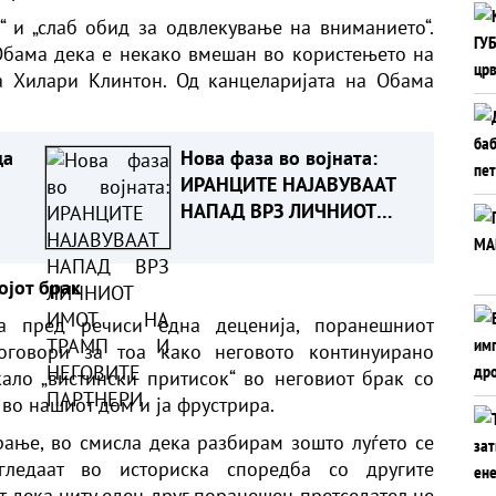
 и „слаб обид за одвлекување на вниманието“.
а Обама дека е некако вмешан во користењето на
а Хилари Клинтон. Од канцеларијата на Обама
да
Нова фаза во војната:
ИРАНЦИТЕ НАЈАВУВААТ
НАПАД ВРЗ ЛИЧНИОТ
ИМОТ НА ТРАМП И
НЕГОВИТЕ ПАРТНЕРИ
ојот брак
а пред речиси една деценија, поранешниот
оговори за тоа како неговото континуирано
ало „вистински притисок“ во неговиот брак со
 во нашиот дом и ја фрустрира.
рање, во смисла дека разбирам зошто луѓето се
 гледаат во историска споредба со другите
от дека ниту еден друг поранешен претседател не