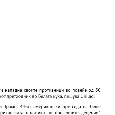
ги нападна своите противници во повеќе од 50
иот претходник во Белата куќа,
пишува Unilad.
ли
Трамп
, 44-от американски претседател беше
риканската политика во последните децении“.