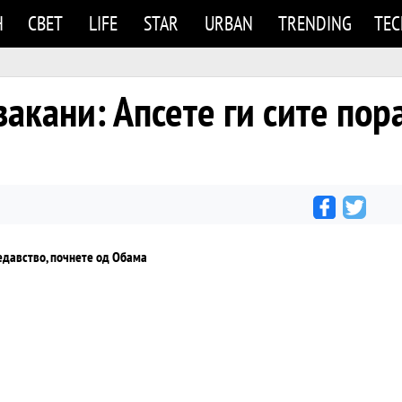
Н
СВЕТ
LIFE
STAR
URBAN
TRENDING
TE
закани: Апсете ги сите пор