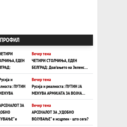
ПРОФИЛ
Вечер тема
ЧЕТИРИ СТОЛЧИЊА, ЕДЕН
БЕЛГРАД: Доаѓањето на Зеленски
ги открива тајните на политиката
Вечер тема
на балансирање на Вучиќ
Русија и реалноста: ПУТИН ЈА
МЕНУВА АРМИЈАТА ЗА ВОЈНА
ШТО ОСТАНУВА БЕЗ ФРОНТ
Вечер тема
АРСЕНАЛОТ ЗА „УДОБНО
ВОЈУВАЊЕ“ е исцрпен - што сега?