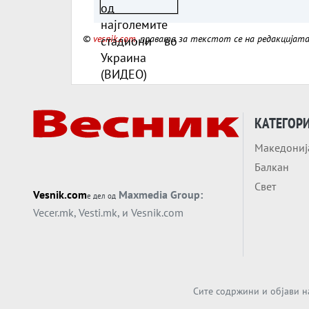
(ВИДЕО)
©
vesnik.com
, правата за текстот се на редакцијат
КАТЕГОР
Македониј
Балкан
Свет
Vesnik.com
Maxmedia Group:
е дел од
Vecer.mk
,
Vesti.mk
, и
Vesnik.com
Сите содржини и објави н