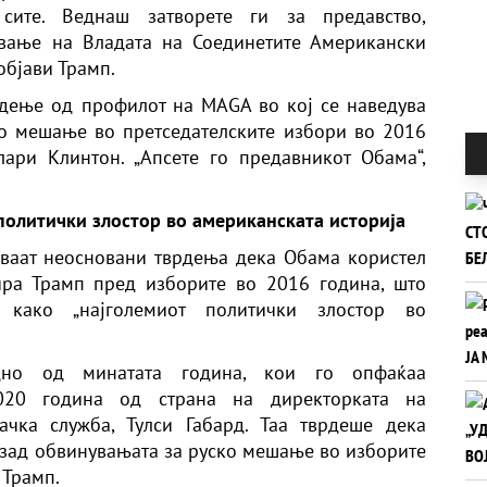
 сите. Веднаш затворете ги за предавство,
ување на Владата на Соединетите Американски
 објави Трамп.
врдење од профилот на MAGA во кој се наведува
о мешање во претседателските избори во 2016
ари Клинтон. „Апсете го предавникот Обама“,
политички злостор во американската историја
уваат неосновани тврдења дека Обама користел
ра Трамп пред изборите во 2016 година, што
 како „најголемиот политички злостор во
едно од минатата година, кои го опфаќаа
020 година од страна на директорката на
ачка служба, Тулси Габард. Таа тврдеше дека
 зад обвинувањата за руско мешање во изборите
 Трамп.