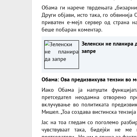
Обама ги нарече тврдењата „бизарни“
Други објави, исто така, го обвиниј
приватен е-мејл сервер од страна н
беше побаран коментар.
Зеленски не планира 
запре
Обама: Ова предизвикува тензии во м
Иако Обама ја напушти функцијат
претседател неодамна отворено пр
вклучување во политиката предизвик
Мишел. „Тоа создава вистинска тензија
Јас на тоа гледам со поголемо разби
чувствуваат така, бидејќи не ме
претседатели. „Не им е грижа за факт