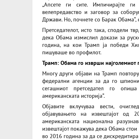
„Апсете ги сите. Импичирајте ги
велепредавство и заговор за собор
Држави. Но, почнете со
Барак Обама
“,
Претседателот, исто така, сподели т
дека Обама измислил докази за руск
година, на кои Трамп ја победи Хил
пишуваше во профилот.
Трамп: Обама го изврши најголемиот 
Многу други објави на Трамп повтор
федерални агенции за да го шпиони
сегашниот претседател го опиша
американската историја“.
Објавите вклучуваа вести, очигл
објавувањето на извештајот од 2
американската национална разузнав
извештајот покажува дека Обама стои
во 2016 година за да се дискредитира