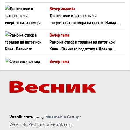
WILDBERRIES
Вечер анализа
Три вентили и затворање на
енергетската комора на светот: Нападот
во Суец најавува глобален енергетски
Вечер тема
инфаркт?
Рамо на отпор и тврдина на патот кон
Кина - Пекинг го подготвува Иран за
американска копнена инвазија
Вечер тема
Силиконскиот ѕид веќе не е непробоен,
Кина го напаѓа последниот голем
монопол на Западот?
Вечер тема
Трамп тврди дека повторно „разговара“
со Иран - ваквите моменти се поопасни
од отворените закани
Вечер тема
Vesnik.com
Maxmedia Group:
е дел од
ДЛАБОКО УДОЛУ: Сметководствените
Vecer.mk
,
Vesti.mk
, и
Vesnik.com
трикови што го соборија ЕНРОН ги