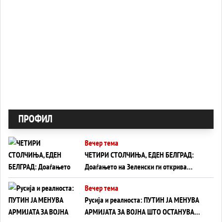
ПРОФИЛ
Вечер тема
ЧЕТИРИ СТОЛЧИЊА, ЕДЕН БЕЛГРАД:
Доаѓањето на Зеленски ги открива
тајните на политиката на балансирање
Вечер тема
на Вучиќ
Русија и реалноста: ПУТИН ЈА МЕНУВА
АРМИЈАТА ЗА ВОЈНА ШТО ОСТАНУВА