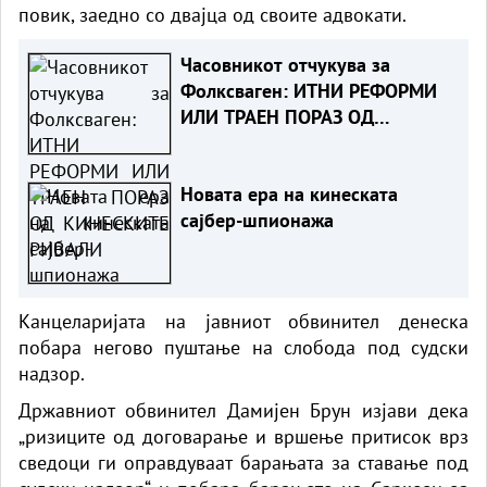
повик, заедно со двајца од своите адвокати.
Часовникот отчукува за
Фолксваген: ИТНИ РЕФОРМИ
ИЛИ ТРАЕН ПОРАЗ ОД
КИНЕСКИТЕ РИВАЛИ
Новата ера на кинеската
сајбер-шпионажа
Канцеларијата на јавниот обвинител денеска
побара негово пуштање на слобода под судски
надзор.
Државниот обвинител Дамијен Брун изјави дека
„ризиците од договарање и вршење притисок врз
сведоци ги оправдуваат барањата за ставање под