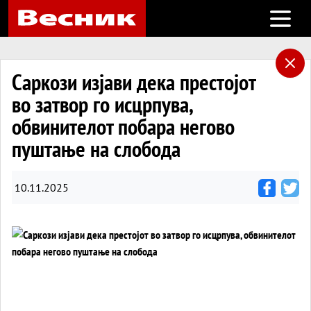
Open m
Саркози изјави дека престојот
во затвор го исцрпува,
обвинителот побара негово
пуштање на слобода
10.11.2025