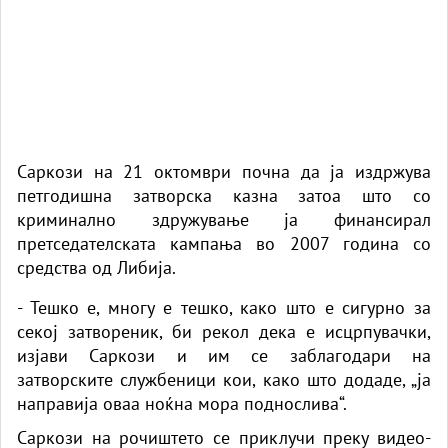
Саркози на 21 октомври почна да ја издржува
петгодишна затворска казна затоа што со
криминално здружување ја финансирал
претседателската кампања во 2007 година со
средства од Либија.
- Тешко е, многу е тешко, како што е сигурно за
секој затвореник, би рекол дека е исцрпувачки,
изјави Саркози и им се заблагодари на
затворските службеници кои, како што додаде, „ја
направија оваа ноќна мора поднослива“.
Саркози на рочиштето се приклучи преку видео-