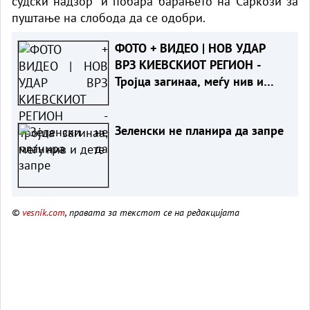
судски надзор“ и побара барањето на Саркози за
пуштање на слобода да се одобри.
ФОТО + ВИДЕО | НОВ УДАР
ВРЗ КИЕВСКИОТ РЕГИОН -
Тројца загинаа, меѓу нив и
дете
Зеленски не планира да запре
©
vesnik.com
, правата за текстот се на редакцијата