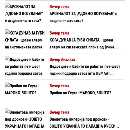
БЕЗ ФРОНТ
Вечер тема
АРСЕНАЛОТ ЗА „УДОБНО ВОЈУВАЊЕ“ е
исцрпен - што сега?
Вечер тема
КОГА ДУНАВ ЈА ГУБИ СИЛАТА - црвен
аларм на системската плоча од јужна
Германија до Црното Море...
Вечер Анализа
Дедовците и бабите ќе работат пет-шест
години подоцна затоа што НЕМААТ
ВНУЦИ ДА ГИ ЗАМЕНАТ
Вечер тема
Пробив во Сеута: МАРОКО, ЗОШТО?
Вечер тема
Виолетова империја под дронови -
ЗОШТО УКРАИНА ГО НАПАДНА РУСКИОТ