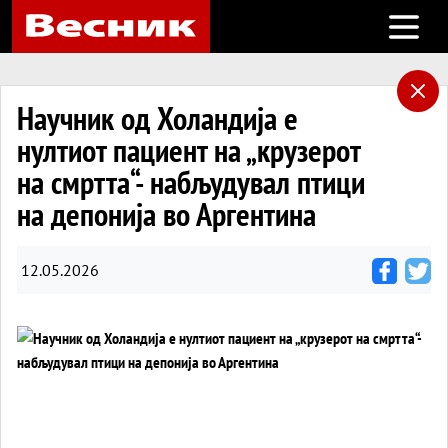
Open m
Научник од Холандија е
нултиот пациент на „крузерот
на смртта“- набљудувал птици
на депонија во Аргентина
12.05.2026