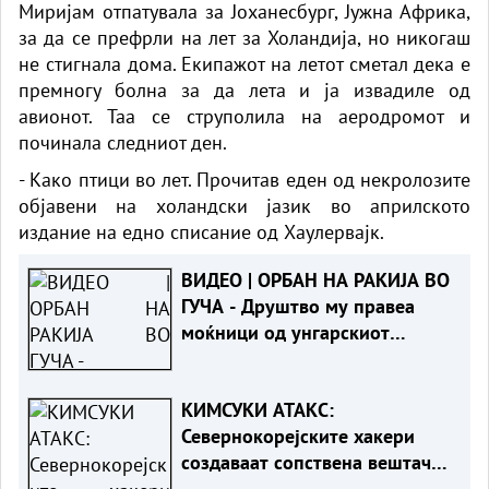
Миријам отпатувала за Јоханесбург, Јужна Африка,
за да се префрли на лет за Холандија, но никогаш
не стигнала дома. Екипажот на летот сметал дека е
премногу болна за да лета и ја извадиле од
авионот. Таа се струполила на аеродромот и
починала следниот ден.
- Како птици во лет. Прочитав еден од некролозите
објавени на холандски јазик во априлското
издание на едно списание од Хаулервајк.
ВИДЕО | ОРБАН НА РАКИЈА ВО
ГУЧА - Друштво му правеа
моќници од унгарскиот
бизнис
КИМСУКИ АТАКС:
Севернокорејските хакери
создаваат сопствена вештачка
интелигенција