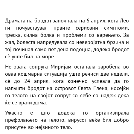
Драмата на бродот започнала на 6 април, кога Лео
ги почувствувал првите сериозни симптоми,
треска, силна болка и проблеми со варењето. За
жал, болеста напредувала со неверојатна брзина и
тој починал само пет дена подоцна, додека бродот
сè уште бил на море.
Неговата сопруга Миријам останала заробена во
оваа кошмарна ситуација уште речиси две недели,
сè до 24 април, кога конечно успеала да го
напушти бродот на островот Света Елена, носејќи
го телото на својот сопруг со себе со надеж дека
ќе се врати дома.
Ужасно е што додека го организирала
префрлањето на телото, вирусот веќе бил добро
присутен во нејзиното тело.