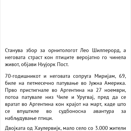
Станува збор за орнитологот Лео Шилперорд, а
неговата страст кон птиците веројатно го чинела
живот,
објави Њујорк Пост.
70-годишникот и неговата сопруга Миријам, 69,
биле на петмесечно патување во Јужна Америка.
Прво пристигнале во Аргентина на 27 ноември,
потоа патувале низ Чиле и Уругвај, пред да се
вратат во Аргентина кон крајот на март, каде што
се впуштиле во судбоносна авантура за
набљудување птици.
Двојката од Хаулервијк, мало село со 3.000 жители