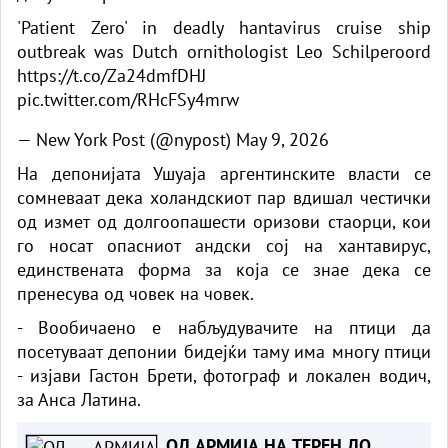
'Patient Zero' in deadly hantavirus cruise ship
outbreak was Dutch ornithologist Leo Schilperoord
https://t.co/Za24dmfDHJ
pic.twitter.com/RHcFSy4mrw
— New York Post (@nypost)
May 9, 2026
На депонијата Ушуаја аргентинските власти се
сомневаат дека холандскиот пар вдишал честички
од измет од долгоопашести оризови стаорци, кои
го носат опасниот андски сој на хантавирус,
единствената форма за која се знае дека се
пренесува од човек на човек.
- Вообичаено е набљудувачите на птици да
посетуваат депонии бидејќи таму има многу птици
- изјави Гастон Брети, фотограф и локален водич,
за Анса Латина.
ОД АРМИЈА НА ТЕРЕН ДО