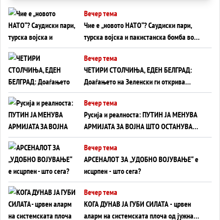
Вечер тема
Чие е „новото НАТО“? Саудиски пари,
турска војска и пакистанска бомба во
служба на Америка - или ќе стане
Вечер тема
сувишна?
ЧЕТИРИ СТОЛЧИЊА, ЕДЕН БЕЛГРАД:
Доаѓањето на Зеленски ги открива
тајните на политиката на балансирање
Вечер тема
на Вучиќ
Русија и реалноста: ПУТИН ЈА МЕНУВА
АРМИЈАТА ЗА ВОЈНА ШТО ОСТАНУВА
БЕЗ ФРОНТ
Вечер тема
АРСЕНАЛОТ ЗА „УДОБНО ВОЈУВАЊЕ“ е
исцрпен - што сега?
Вечер тема
КОГА ДУНАВ ЈА ГУБИ СИЛАТА - црвен
аларм на системската плоча од јужна