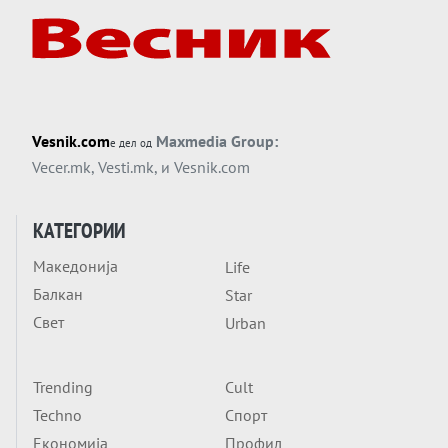
американска копнена инвазија
Вечер тема
Силиконскиот ѕид веќе не е непробоен,
Кина го напаѓа последниот голем
монопол на Западот?
Вечер тема
Vesnik.com
Maxmedia Group:
е дел од
Трамп тврди дека повторно „разговара“
Vecer.mk
,
Vesti.mk
, и
Vesnik.com
со Иран - ваквите моменти се поопасни
од отворените закани
Вечер тема
КАТЕГОРИИ
ДЛАБОКО УДОЛУ: Сметководствените
Македонија
Life
трикови што го соборија ЕНРОН ги
Балкан
применуваат гигантите за ВИ
Star
Вечер тема
Свет
Urban
АТОМСКО ДОМИНО НА БЛИСКИОТ
ИСТОК
Trending
Cult
Вечер тема
Techno
Спорт
ОД ШАХЕД ДО СВЕТСКА ВОЈНА?
Економија
Профил