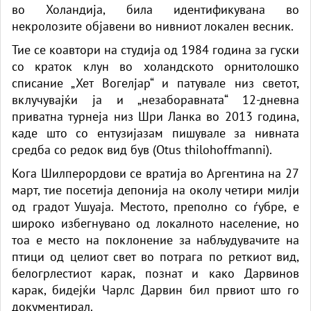
во Холандија, била идентификувана во
некролозите објавени во нивниот локален весник.
Тие се коавтори на студија од 1984 година за гуски
со краток клун во холандското орнитолошко
списание „Хет Вогелјар“ и патувале низ светот,
вклучувајќи ја и „незаборавната“ 12-дневна
приватна турнеја низ Шри Ланка во 2013 година,
каде што со ентузијазам пишувале за нивната
средба со редок вид був (Otus thilohoffmanni).
Кога Шилперордови се вратија во Аргентина на 27
март, тие посетија депонија на околу четири милји
од градот Ушуаја. Местото, преполно со ѓубре, е
широко избегнувано од локалното население, но
тоа е место на поклонение за набљудувачите на
птици од целиот свет во потрага по реткиот вид,
белогрлестиот карак, познат и како Дарвинов
карак, бидејќи Чарлс Дарвин бил првиот што го
документирал.