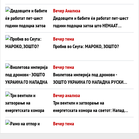
Германија до Црното Море...
Вечер Анализа
Дедовците и бабите ќе работат пет-шест
години подоцна затоа што НЕМААТ
ВНУЦИ ДА ГИ ЗАМЕНАТ
Вечер тема
Пробив во Сеута: МАРОКО, ЗОШТО?
Вечер тема
Виолетова империја под дронови -
ЗОШТО УКРАИНА ГО НАПАДНА РУСКИОТ
WILDBERRIES
Вечер анализа
Три вентили и затворање на
енергетската комора на светот: Нападот
во Суец најавува глобален енергетски
Вечер тема
инфаркт?
Рамо на отпор и тврдина на патот кон
Кина - Пекинг го подготвува Иран за