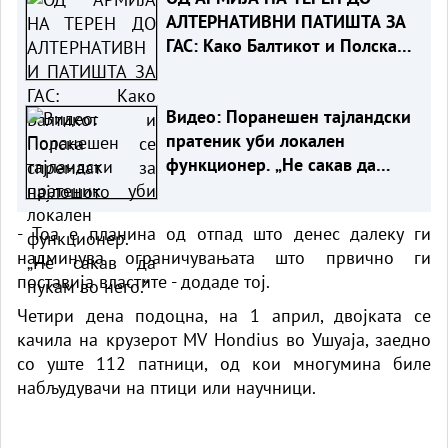
АЛТЕРНАТИВНИ ПАТИШТА ЗА
ГАС: Како Балтикот и Полска
се спремаат за најлошото
Видео: Поранешен тајландски
пратеник уби локален
функционер. „Не сакав да
пукам во него.“
- Тоа е планина од отпад што денес далеку ги
надминува ограничувањата што првично ги
поставија властите - додаде тој.
Четири дена подоцна, на 1 април, двојката се
качила на
крузерот
MV Hondius во Ушуаја, заедно
со уште 112 патници, од кои многумина биле
набљудувачи на птици или
научници.