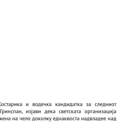
Костарика и водечка кандидатка за следниот
ринспан, изјави дека светската организација
жена на чело доколку еднаквоста надвладее над