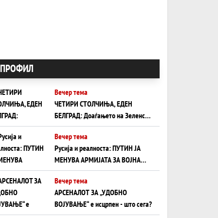
ПРОФИЛ
Вечер тема
ЧЕТИРИ СТОЛЧИЊА, ЕДЕН
БЕЛГРАД: Доаѓањето на Зеленски
ги открива тајните на политиката
Вечер тема
на балансирање на Вучиќ
Русија и реалноста: ПУТИН ЈА
МЕНУВА АРМИЈАТА ЗА ВОЈНА
ШТО ОСТАНУВА БЕЗ ФРОНТ
Вечер тема
АРСЕНАЛОТ ЗА „УДОБНО
ВОЈУВАЊЕ“ е исцрпен - што сега?