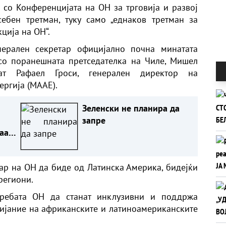
 со Конференцијата на ОН за трговија и развој
ебен третман, туку само „еднаков третман за
ција на ОН“.
нерален секретар официјално почна минатата
 со поранешната претседателка на Чиле, Мишел
ат Рафаел Гроси, генерален директор на
ергија (МААЕ).
Зеленски не планира да
запре
аа,
тар на ОН да биде од Латинска Америка, бидејќи
региони.
отребата ОН да станат инклузивни и поддржа
ијание на африканските и латиноамериканските