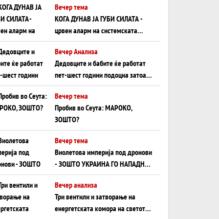
Вечер тема
КОГА ДУНАВ ЈА ГУБИ СИЛАТА -
црвен аларм на системската
плоча од јужна Германија до
Вечер Анализа
Црното Море...
Дедовците и бабите ќе работат
пет-шест години подоцна затоа
што НЕМААТ ВНУЦИ ДА ГИ
Вечер тема
ЗАМЕНАТ
Пробив во Сеута: МАРОКО,
ЗОШТО?
Вечер тема
Виолетова империја под дронови
- ЗОШТО УКРАИНА ГО НАПАДНА
РУСКИОТ WILDBERRIES
Вечер анализа
Три вентили и затворање на
енергетската комора на светот: