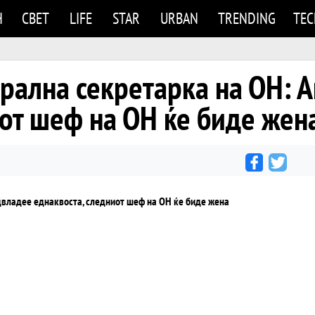
Н
СВЕТ
LIFE
STAR
URBAN
TRENDING
TE
рална секретарка на ОН: 
иот шеф на ОН ќе биде жен