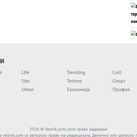
ИИ
а
Life
Trending
Cult
Star
Techno
Спорт
Urban
Економија
Профил
2026
© Vesnik.com, сите права задржани
а vesnik.com се авторско право на редакцијата. Делумно или целосно 