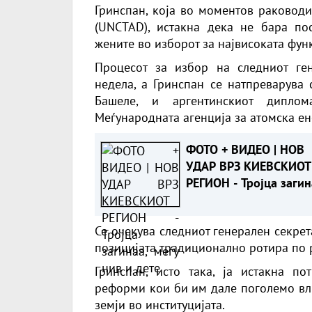
Гринспан, која во моментов раководи
(UNCTAD), истакна дека не бара пос
жените во изборот за највисоката функ
Процесот за избор на следниот ге
недела, а Гринспан се натпреварува
Башеле, и аргентинскиот диплом
Меѓународната агенција за атомска ен
ФОТО + ВИДЕО | НОВ
УДАР ВРЗ КИЕВСКИОТ
РЕГИОН - Тројца загин
меѓу нив и дете
Се очекува следниот генерален секре
позицијата традиционално ротира по 
Гринспан, исто така, ја истакна п
реформи кои би им дале поголемо вл
земји во институцијата.