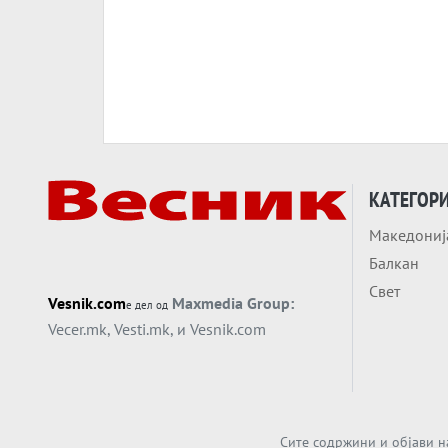
КАТЕГОР
Македониј
Балкан
Свет
Vesnik.com
Maxmedia Group:
е дел од
Vecer.mk
,
Vesti.mk
, и
Vesnik.com
Сите содржини и објави н