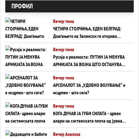
ПРОФИЛ
Вечер тема
ЧЕТИРИ СТОЛЧИЊА, ЕДЕН БЕЛГРАД:
Доаѓањето на Зеленски ги открива
тајните на политиката на балансирање
Вечер тема
на Вучиќ
Русија и реалноста: ПУТИН ЈА МЕНУВА
АРМИЈАТА ЗА ВОЈНА ШТО ОСТАНУВА
БЕЗ ФРОНТ
Вечер тема
АРСЕНАЛОТ ЗА „УДОБНО ВОЈУВАЊЕ“ е
исцрпен - што сега?
Вечер тема
КОГА ДУНАВ ЈА ГУБИ СИЛАТА - црвен
аларм на системската плоча од јужна
Германија до Црното Море...
Вечер Анализа