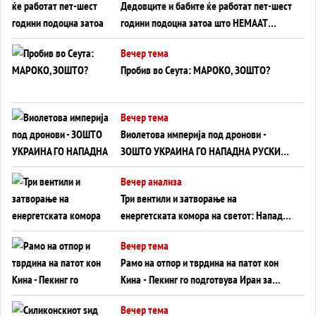
Дедовците и бабите ќе работат пет-шест
години подоцна затоа што НЕМААТ
ВНУЦИ ДА ГИ ЗАМЕНАТ
Вечер тема
Пробив во Сеута: МАРОКО, ЗОШТО?
Вечер тема
Виолетова империја под дронови -
ЗОШТО УКРАИНА ГО НАПАДНА РУСКИОТ
WILDBERRIES
Вечер анализа
Три вентили и затворање на
енергетската комора на светот: Нападот
во Суец најавува глобален енергетски
Вечер тема
инфаркт?
Рамо на отпор и тврдина на патот кон
Кина - Пекинг го подготвува Иран за
американска копнена инвазија
Вечер тема