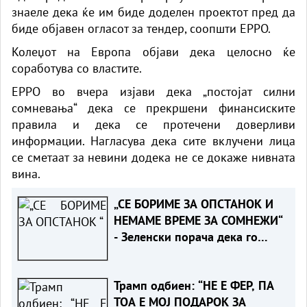
знаеле дека ќе им биде доделен проектот пред да
биде објавен огласот за тендер, соопшти EPPO.
Колеџот на Европа објави дека целосно ќе
соработува со властите.
EPPO во вчера изјави дека „постојат силни
сомневања“ дека се прекршени финансиските
правила и дека се протечени доверливи
информации. Нагласува дека сите вклучени лица
се сметаат за невини додека не се докаже нивната
вина.
„СЕ БОРИМЕ ЗА ОПСТАНОК И
НЕМАМЕ ВРЕМЕ ЗА СОМНЕЖИ“
- Зеленски порача дека го
разбира скептицизмот на
Вучиќ за ЕУ
Трамп одбиен: “НЕ Е ФЕР, ПА
ТОА Е МОЈ ПОДАРОК ЗА