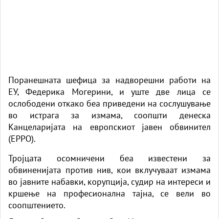
Поранешната шефица за надворешни работи на
ЕУ, Федерика Могерини, и уште две лица се
ослободени откако беа приведени на сослушување
во истрага за измама, соопшти денеска
Канцеларијата на европскиот јавен обвинител
(EPPO).
Тројцата осомничени беа известени за
обвиненијата против нив, кои вклучуваат измама
во јавните набавки, корупција, судир на интереси и
кршење на професионална тајна, се вели во
соопштението.