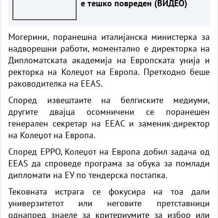
е тешко повреден (ВИДЕО)
Могерини, поранешна италијанска министерка за
надворешни работи, моментално е директорка на
Дипломатската академија на Европската унија и
ректорка на Колеџот на Европа. Претходно беше
раководителка на EEAS.
Според извештаите на белгиските медиуми,
другите двајца осомничени се поранешен
генерален секретар на ЕЕАС и заменик-директор
на Колеџот на Европа.
Според EPPO, Колеџот на Европа добил задача од
EEAS да спроведе програма за обука за помлади
дипломати на ЕУ по тендерска постапка.
Тековната истрага се фокусира на тоа дали
универзитетот или неговите претставници
однапред знаеле за критериумите за избор или