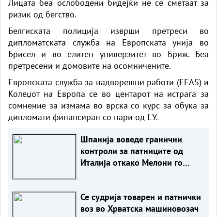
Лицата беа ослободени бидејќи не се сметаат за
ризик од бегство.
Белгиската полиција изврши претреси во
дипломатската служба на Европската унија во
Брисел и во елитен универзитет во Бриж. Беа
претресени и домовите на осомничените.
Европската служба за надворешни работи (EEAS) и
Колеџот на Европа се во центарот на истрага за
сомнение за измама во врска со курс за обука за
дипломати финансиран со пари од ЕУ.
Шпанија воведе гранични
контроли за патниците од
Италија откако Мелони го
отфрли ултиматумот на
Мадрид
Се судрија товарен и патнички
воз во Хрватска машиновозач