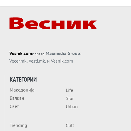
Силиконскиот ѕид веќе не е непробоен,
Кина го напаѓа последниот голем
монопол на Западот?
Вечер тема
Трамп тврди дека повторно „разговара“
со Иран - ваквите моменти се поопасни
од отворените закани
Вечер тема
Vesnik.com
Maxmedia Group:
е дел од
ДЛАБОКО УДОЛУ: Сметководствените
Vecer.mk
,
Vesti.mk
, и
Vesnik.com
трикови што го соборија ЕНРОН ги
применуваат гигантите за ВИ
Вечер тема
КАТЕГОРИИ
АТОМСКО ДОМИНО НА БЛИСКИОТ
Македонија
Life
ИСТОК
Балкан
Star
Вечер тема
Свет
Urban
ОД ШАХЕД ДО СВЕТСКА ВОЈНА?
Обвинувањето кон Русија го поврзува
Блискиот Исток со украинското бојно
Trending
Cult
Тема