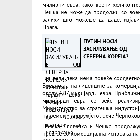
милиони евра, како воени хеликоптер
Чешка не може да продолжи со воен
залихи што можеше да даде, изјави
Прага.
ПУТИН НОСИ
ЗАСИЛУВАЊЕ ОД
СЕВЕРНА КОРЕЈА?
Зеленски тврди дека
Русија подготвува до
Таа вели дека нема повеќе соодветно
50.000 војници за
Вредноста на лиценците за комерција
испраќање на фронто
околу 4,87 милијарди евра. Приближн
милијарди евра се веќе реализи
Министерство за стратешка индустриј
на ремонт на оружјето“, рече Чернохов
Полска, Словачка и Чешка продолжу
пред сè со комерцијална испорака на