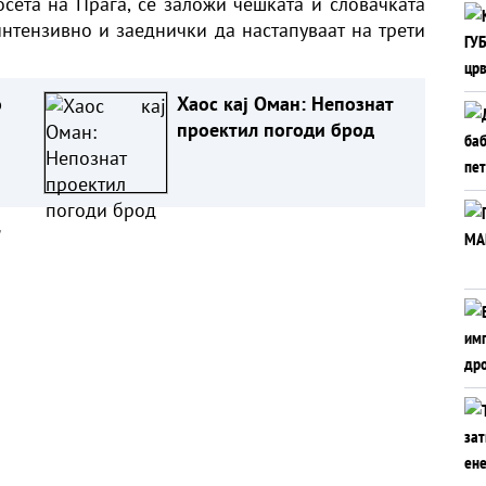
осета на Прага, се заложи чешката и словачката
интензивно и заеднички да настапуваат на трети
о
Хаос кај Оман: Непознат
проектил погоди брод
а