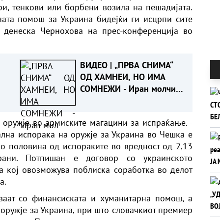
и, тенкови или борбени возила на пешадијата.
ата помош за Украина бидејќи ги исцрпи сите
 денеска Чернохова на прес-конференција во
ВИДЕО | „ПРВА СНИМА“
ОД ХАМНЕИ, НО ИМА
СОМНЕЖИ - Иран молчи:
видеото можеби е
снимено пред војната
 оружје во армиските магацини за испраќање. -
лна испорака на оружје за Украина во Чешка е
т
о половина од испораките во вредност од 2,13
рани. Потпишан е договор со украинското
а кој овозможува поблиска соработка во делот
а.
ваат со финансиската и хуманитарна помош, а
 оружје за Украина, при што словачкиот премиер