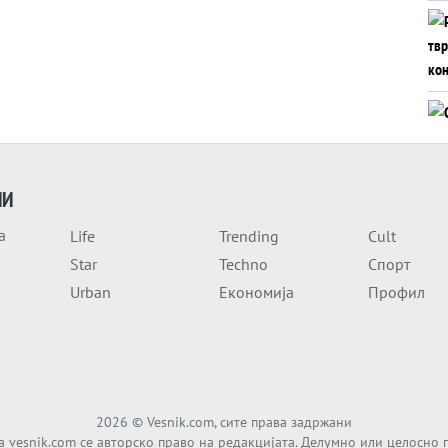
ИИ
а
Life
Trending
Cult
Star
Techno
Спорт
Urban
Економија
Профил
2026
© Vesnik.com, сите права задржани
а vesnik.com се авторско право на редакцијата. Делумно или целосно 