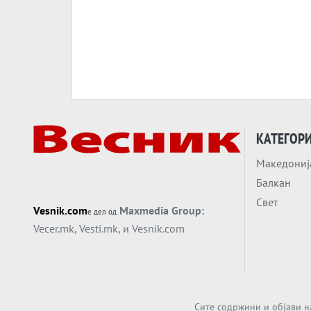
КАТЕГОР
Македониј
Балкан
Свет
Vesnik.com
Maxmedia Group:
е дел од
Vecer.mk
,
Vesti.mk
, и
Vesnik.com
Сите содржини и објави н