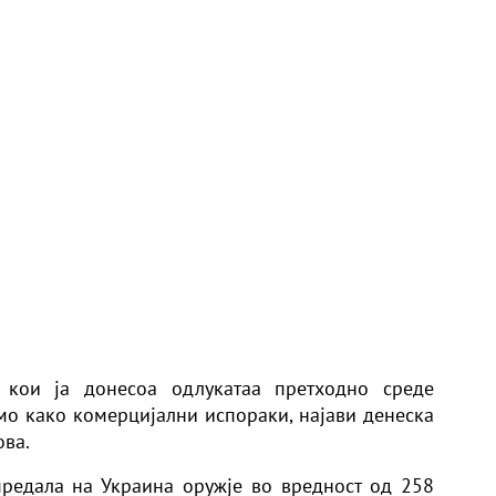
, кои ја донесоа одлукатаа претходно среде
мо како комерцијални испораки, најави денеска
ова.
предала на Украина оружје во вредност од 258