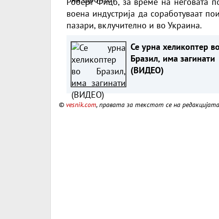
Роберт Фицо, за време на неговата п
воена индустрија да соработуваат по
пазари, вклучително и во Украина.
Се урна хеликоптер в
Бразил, има загинати
(ВИДЕО)
©
vesnik.com
, правата за текстот се на редакцијат