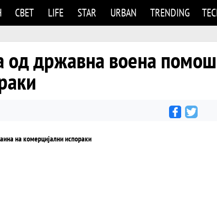
Н
СВЕТ
LIFE
STAR
URBAN
TRENDING
TE
 од државна воена помош 
раки