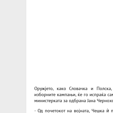
Оружјето, како Словачка и Полска
изборните кампањи, ќе го испраќа са
министерката за одбрана Јана Чернох
- Од почетокот на војната, Чешка ѝ 