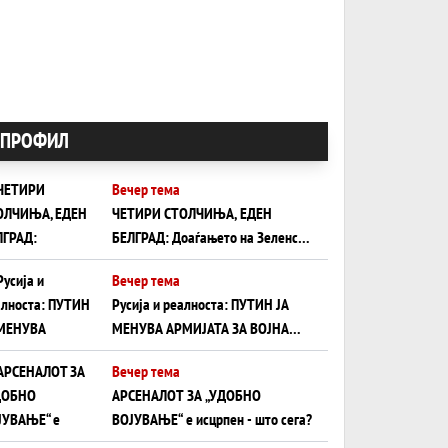
ПРОФИЛ
Вечер тема
ЧЕТИРИ СТОЛЧИЊА, ЕДЕН
БЕЛГРАД: Доаѓањето на Зеленски
ги открива тајните на политиката
Вечер тема
на балансирање на Вучиќ
Русија и реалноста: ПУТИН ЈА
МЕНУВА АРМИЈАТА ЗА ВОЈНА
ШТО ОСТАНУВА БЕЗ ФРОНТ
Вечер тема
АРСЕНАЛОТ ЗА „УДОБНО
ВОЈУВАЊЕ“ е исцрпен - што сега?