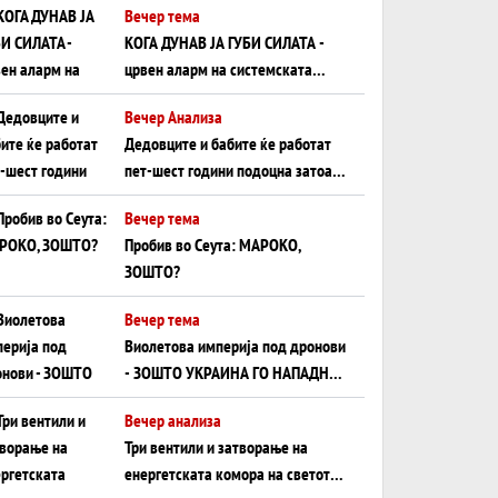
Вечер тема
КОГА ДУНАВ ЈА ГУБИ СИЛАТА -
црвен аларм на системската
плоча од јужна Германија до
Вечер Анализа
Црното Море...
Дедовците и бабите ќе работат
пет-шест години подоцна затоа
што НЕМААТ ВНУЦИ ДА ГИ
Вечер тема
ЗАМЕНАТ
Пробив во Сеута: МАРОКО,
ЗОШТО?
Вечер тема
Виолетова империја под дронови
- ЗОШТО УКРАИНА ГО НАПАДНА
РУСКИОТ WILDBERRIES
Вечер анализа
Три вентили и затворање на
енергетската комора на светот: