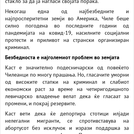
стакло за да ја нагласи својата порака.
Некогаш една од најбезбедните и
најпросперитетни земји во Америка,
Чиле
беше
силно погодена во последните години од
пандемијата на ковид-19, насилните социјални
протести и приливот на странски организиран
криминал.
Безбедноста е најголемиот проблем во земјата
Каст е значително подесничарски од повеќето
Чилеанци по многу прашања. Но, гласачите уморни
од високите стапки на криминал и слабиот
економски раст за време на четиригодишното
левичарско владеење велат дека ќе гласаат за
промени, и покрај резервите.
Каст вети дека ќе депортира стотици илјади
нелегални мигранти, се спротивставува на
абортусот без исклучок и изрази поддршка за