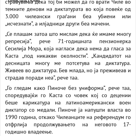
стравувања дека тој би можел да го врати Чиле во
темните денови на диктатурата во која повеќе од
3.000 чилеански граѓани беа убиени или
„исчезнати“, а илјадници други беа мачени.
„Се плашам затоа што мислам дека ќе имаме многу
репресија“, рече 71-годишната пензионерка
Сесилија Мора, која нагласи дека нема да гласа за
Каста „под никакви околности“. „Кандидатот на
десницата многу ме потсетува на диктатура.
Живеев во диктатура. Бев млада, но ја преживеав и
страдав поради неа“, рече таа.
„Го гледам како Пиноче без униформа“, рече таа,
споредувајќи го Каста со човек кој со децении
беше карикатура на латиноамерикански воен
диктатор со медали. Пиноче ја напушти власта во
1990 година, откако Чилеанците на референдум го
отфрлија продолжувањето на неговото 17-
годишно владеење.