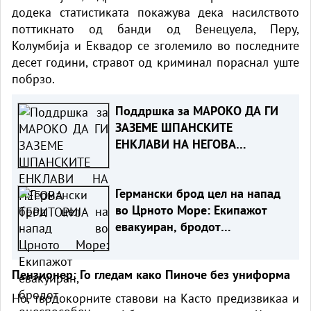
додека статистиката покажува дека насилството
поттикнато од банди од Венецуела, Перу,
Колумбија и Еквадор се зголемило во последните
десет години, стравот од криминал пораснал уште
побрзо.
Поддршка за МАРОКО ДА ГИ
ЗАЗЕМЕ ШПАНСКИТЕ
ЕНКЛАВИ НА НЕГОВА
ТЕРИТОРИЈА
Германски брод цел на напад
во Црното Море: Екипажот
евакуиран, бродот
онеспособен
Пензионер: Го гледам како Пиноче без униформа
Но, тврдокорните ставови на Касто предизвикаа и