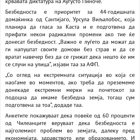
крвавата диктатура на Аугусто Пиноче.
Безбедноста е приоритет за 44-годишната
домаќинка од Сантијаго, Урсула Виљалобос, која
планира да гласа за Каста и е подготвена да
прифати некои радикални промени ако тие ќе
донесат безбедност. „Важно е луѓето да можат да
ги напуштат своите домови без страв и да се
вратат навечер без да се грижат дека нешто ќе им
се случи на улица“, изјави таа за АФП.
„Со оглед на екстремната ситуација во која се
наоѓаме во моментов, ако треба да преземеме
донекаде екстремни мерки на почетокот за
подоцна да имаме безбедна земја, тогаш сум
подготвена за тоа“, додаде таа.
Анкетите покажуваат дека повеќе од 60 проценти
од Чилеанците веруваат дека безбедноста е
најголемиот проблем во земјата, далеку пред
економијата, здравството или образованието. И