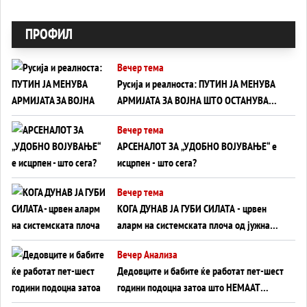
ПРОФИЛ
Вечер тема
Русија и реалноста: ПУТИН ЈА МЕНУВА
АРМИЈАТА ЗА ВОЈНА ШТО ОСТАНУВА
БЕЗ ФРОНТ
Вечер тема
АРСЕНАЛОТ ЗА „УДОБНО ВОЈУВАЊЕ“ е
исцрпен - што сега?
Вечер тема
КОГА ДУНАВ ЈА ГУБИ СИЛАТА - црвен
аларм на системската плоча од јужна
Германија до Црното Море...
Вечер Анализа
Дедовците и бабите ќе работат пет-шест
години подоцна затоа што НЕМААТ
ВНУЦИ ДА ГИ ЗАМЕНАТ