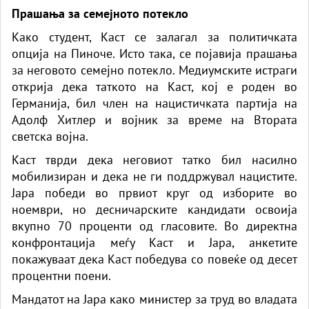
Прашања за семејното потекло
Како студент, Каст се залагал за политичката
опција на Пиноче. Исто така, се појавија прашања
за неговото семејно потекло. Медиумските истраги
открија дека таткото на Каст, кој е роден во
Германија, бил член на нацистичката партија на
Адолф Хитлер и војник за време на Втората
светска војна.
Каст тврди дека неговиот татко бил насилно
мобилизиран и дека не ги поддржувал нацистите.
Јара победи во првиот круг од изборите во
ноември, но десничарските кандидати освоија
вкупно 70 проценти од гласовите. Во директна
конфронтација меѓу Каст и Јара, анкетите
покажуваат дека Каст победува со повеќе од десет
процентни поени.
Мандатот на Јара како министер за труд во владата