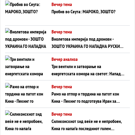
Вечер тема
Пробив во Сеута: МАРОКО, ЗОШТО?
Вечер тема
Виолетова империја под дронови -
ЗОШТО УКРАИНА ГО НАПАДНА РУСКИОТ
WILDBERRIES
Вечер анализа
Три вентили и затворање на
енергетската комора на светот: Нападот
во Суец најавува глобален енергетски
Вечер тема
инфаркт?
Рамо на отпор и тврдина на патот кон
Кина - Пекинг го подготвува Иран за
американска копнена инвазија
Вечер тема
Силиконскиот ѕид веќе не е непробоен,
Кина го напаѓа последниот голем