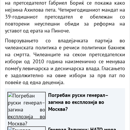
на претседателот Габриел Бориќ се покажа како
нејзина Ахилова пета. Четиригодишниот мандат на
39-годишниот претседател е обележан со
повторени неуспешни обиди за реформа на
уставот од ерата на Пиноче.
Поврзувањето со владејачката партија во
чилеанската политика е речиси политички бакнеж
на смртта. Чилеанците на секои претседателски
избори од 2010 година наизменично се менуваа
помеѓу левичарска и десничарска влада. Гласањето
е задолжително на овие избори за прв пат по
повеќе од една деценија.
Погребан руски генерал–
загина во експлозија во
Москва?
Генерал Залужни: НАТО мора