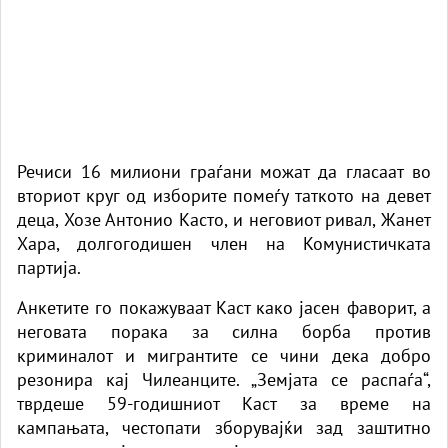
Речиси 16 милиони граѓани можат да гласаат во
вториот круг од изборите помеѓу таткото на девет
деца, Хозе Антонио Касто, и неговиот ривал, Жанет
Хара, долгогодишен член на Комунистичката
партија.
Анкетите го покажуваат Каст како јасен фаворит, а
неговата порака за силна борба против
криминалот и
мигранти
те се чини дека добро
резонира кај Чилеанците. „Земјата се распаѓа“,
тврдеше 59-годишниот Каст за време на
кампањата, честопати зборувајќи зад заштитно