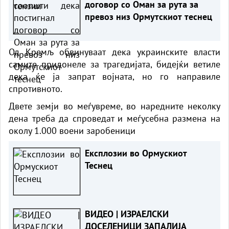
договор со Оман за рута за
превоз низ Ормутскиот теснец
Од Кремљ обвинуваат дека украинските власти
самите придонеле за трагедијата, бидејќи ветиле
дека ќе ја запрат војната, но го направиле
спротивното.
Двете земји во меѓувреме, во наредните неколку
дена треба да спроведат и меѓусебна размена на
околу 1.000 воени заробеници
Експлозии во Ормускиот
Теснец
ВИДЕО | ИЗРАЕЛСКИ
ДОСЕЛЕНИЦИ ЗАПАЛИЈА