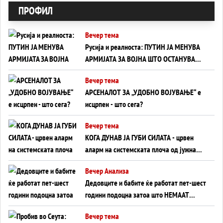
ПРОФИЛ
Вечер тема
Русија и реалноста: ПУТИН ЈА МЕНУВА
АРМИЈАТА ЗА ВОЈНА ШТО ОСТАНУВА
БЕЗ ФРОНТ
Вечер тема
АРСЕНАЛОТ ЗА „УДОБНО ВОЈУВАЊЕ“ е
исцрпен - што сега?
Вечер тема
КОГА ДУНАВ ЈА ГУБИ СИЛАТА - црвен
аларм на системската плоча од јужна
Германија до Црното Море...
Вечер Анализа
Дедовците и бабите ќе работат пет-шест
години подоцна затоа што НЕМААТ
ВНУЦИ ДА ГИ ЗАМЕНАТ
Вечер тема