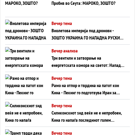
Пробив во Сеута: МАРОКО, ЗОШТО?
Вечер тема
Виолетова империја под дронови -
ЗОШТО УКРАИНА ГО НАПАДНА РУСКИОТ
WILDBERRIES
Вечер анализа
Три вентили и затворање на
енергетската комора на светот: Нападот
во Суец најавува глобален енергетски
Вечер тема
инфаркт?
Рамо на отпор и тврдина на патот кон
Кина - Пекинг го подготвува Иран за
американска копнена инвазија
Вечер тема
Силиконскиот ѕид веќе не е непробоен,
Кина го напаѓа последниот голем
монопол на Западот?
Вечер тема