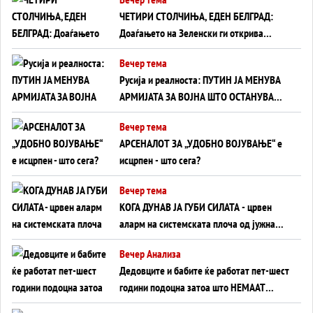
ЧЕТИРИ СТОЛЧИЊА, ЕДЕН БЕЛГРАД:
Доаѓањето на Зеленски ги открива
тајните на политиката на балансирање
Вечер тема
на Вучиќ
Русија и реалноста: ПУТИН ЈА МЕНУВА
АРМИЈАТА ЗА ВОЈНА ШТО ОСТАНУВА
БЕЗ ФРОНТ
Вечер тема
АРСЕНАЛОТ ЗА „УДОБНО ВОЈУВАЊЕ“ е
исцрпен - што сега?
Вечер тема
КОГА ДУНАВ ЈА ГУБИ СИЛАТА - црвен
аларм на системската плоча од јужна
Германија до Црното Море...
Вечер Анализа
Дедовците и бабите ќе работат пет-шест
години подоцна затоа што НЕМААТ
ВНУЦИ ДА ГИ ЗАМЕНАТ