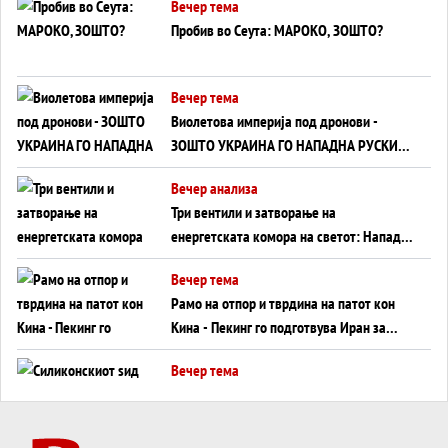
Вечер тема
Пробив во Сеута: МАРОКО, ЗОШТО?
Вечер тема
Виолетова империја под дронови -
ЗОШТО УКРАИНА ГО НАПАДНА РУСКИОТ
WILDBERRIES
Вечер анализа
Три вентили и затворање на
енергетската комора на светот: Нападот
во Суец најавува глобален енергетски
Вечер тема
инфаркт?
Рамо на отпор и тврдина на патот кон
Кина - Пекинг го подготвува Иран за
американска копнена инвазија
Вечер тема
Силиконскиот ѕид веќе не е непробоен,
Кина го напаѓа последниот голем
монопол на Западот?