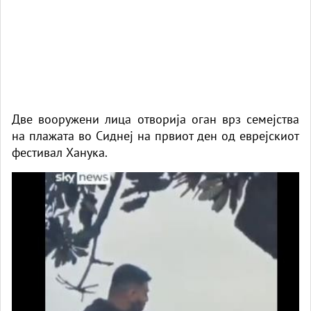
Две вооружени лица отворија оган врз семејства
на плажата во Сиднеј на првиот ден од еврејскиот
фестивал Ханука.