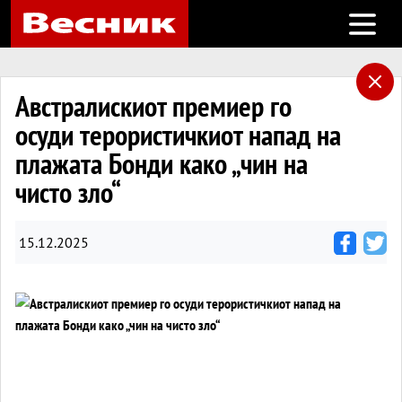
Open m
Австралискиот премиер го
осуди терористичкиот напад на
плажата Бонди како „чин на
чисто зло“
15.12.2025