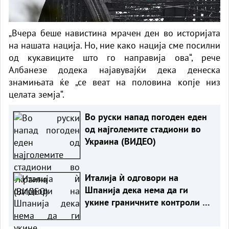
„Вчера беше навистина мрачен ден во историјата
на нашата нација. Но, ние како нација сме посилни
од кукавиците што го направија ова“, рече
Албанезе додека најавувајќи дека денеска
знамињата ќе „се веат на половина копје низ
целата земја“.
Во руски напад погоден еден
од најголемите стадиони во
Украина (ВИДЕО)
Италија ѝ одговори на
Шпанија дека нема да ги
укине граничните контроли сè
додека постојат ризици