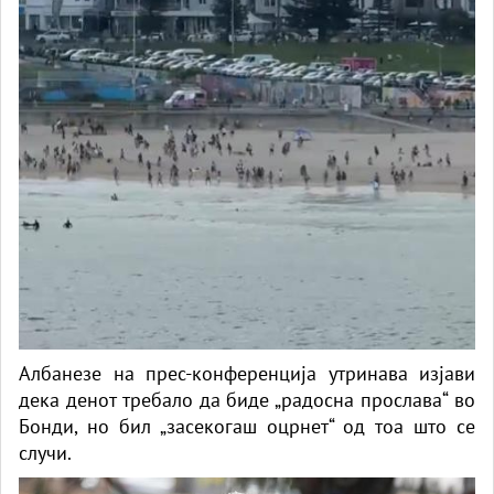
Албанезе на прес-конференција утринава изјави
дека денот требало да биде „радосна прослава“ во
Бонди, но бил „засекогаш оцрнет“ од тоа што се
случи.