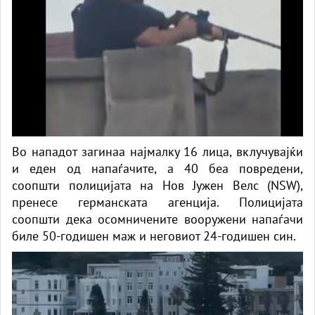
Во нападот загинаа најмалку 16 лица, вклучувајќи
и еден од напаѓачите, а 40 беа повредени,
соопшти полицијата на Нов Јужен Велс (NSW),
пренесе германската агенција. Полицијата
соопшти дека осомничените вооружени напаѓачи
биле 50-годишен маж и неговиот 24-годишен син.