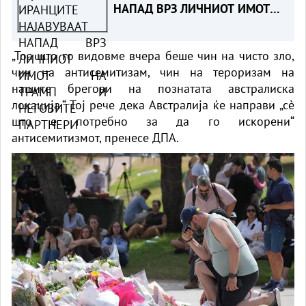
НАПАД ВРЗ ЛИЧНИОТ ИМОТ
НА ТРАМП И НЕГОВИТЕ
ПАРТНЕРИ
„Тоа што го видовме вчера беше чин на чисто зло,
чин на антисемитизам, чин на тероризам на
нашите брегови на познатата австралиска
локација.“ Тој рече дека Австралија ќе направи „сè
што е потребно за да го искорени“
антисемитизмот, пренесе ДПА.