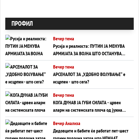
ПРОФИЛ
Вечер тема
Русија и реалноста: ПУТИН ЈА МЕНУВА
АРМИЈАТА ЗА ВОЈНА ШТО ОСТАНУВА
БЕЗ ФРОНТ
Вечер тема
АРСЕНАЛОТ ЗА „УДОБНО ВОЈУВАЊЕ“ е
исцрпен - што сега?
Вечер тема
КОГА ДУНАВ ЈА ГУБИ СИЛАТА - црвен
аларм на системската плоча од јужна
Германија до Црното Море...
Вечер Анализа
Дедовците и бабите ќе работат пет-шест
години подоцна затоа што НЕМААТ