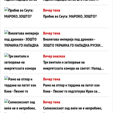
ВНУЦИ ДА ГИ ЗАМЕНАТ
Вечер тема
Пробив во Сеута: МАРОКО, ЗОШТО?
Вечер тема
Виолетова империја под дронови -
ЗОШТО УКРАИНА ГО НАПАДНА РУСКИОТ
WILDBERRIES
Вечер анализа
Три вентили и затворање на
енергетската комора на светот: Нападот
во Суец најавува глобален енергетски
Вечер тема
инфаркт?
Рамо на отпор и тврдина на патот кон
Кина - Пекинг го подготвува Иран за
американска копнена инвазија
Вечер тема
Силиконскиот ѕид веќе не е непробоен,