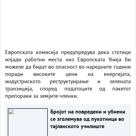
Европската комисија предупредува дека стотици
илјади работни места низ Европската Унија би
можеле да бидат во опасност во наредните години
поради високите цени на енергијата,
индустриското реструктуирање и зелената
транзиција, според податоците од пакетот
препораки за земјите-членки.
Бројот на повредени и убиени
се зголемува од пукотница во
тајланското училиште